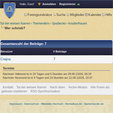
Hallo, Gast!
Anmelden
Registrieren
Forengrundsätze
Suche
Mitglieder
Kalender
Hilfe
Tal der weisen Narren
›
Themenfern
›
Spaßecke
›
Knallerfrauen
Wer schrieb?
Gesamtanzahl der Beiträge: 7
Benutzer
# Beiträge
Cnejna
7
Termine
Nächster Vollmond ist in 20 Tagen und 6 Stunden am 28.08.12026, 06:19
Nächster Neumond ist in 4 Tagen und 19 Stunden am 12.08.12026, 19:37
Kontakt
Tal der weisen Narren
Nach oben
Archiv-Modus
Alle Foren als
gelesen markieren
RSS-Synchronisation
Impressum
-
Datenschutz
-
Mittelalter Hochzeit
-
Normalkost.de
-
Namenkunde.de