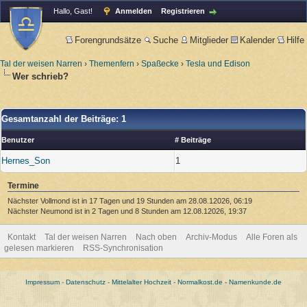
Hallo, Gast!
Anmelden
Registrieren
Forengrundsätze
Suche
Mitglieder
Kalender
Hilfe
Tal der weisen Narren
›
Themenfern
›
Spaßecke
›
Tesla und Edison
Wer schrieb?
Gesamtanzahl der Beiträge: 1
Benutzer
# Beiträge
Hernes_Son
1
Termine
Nächster Vollmond ist in 17 Tagen und 19 Stunden am 28.08.12026, 06:19
Nächster Neumond ist in 2 Tagen und 8 Stunden am 12.08.12026, 19:37
Kontakt
Tal der weisen Narren
Nach oben
Archiv-Modus
Alle Foren als
gelesen markieren
RSS-Synchronisation
Impressum
-
Datenschutz
-
Mittelalter Hochzeit
-
Normalkost.de
-
Namenkunde.de