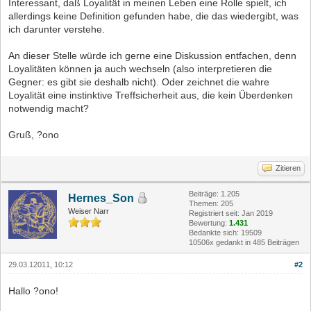
Interessant, daß Loyalität in meinen Leben eine Rolle spielt, ich
allerdings keine Definition gefunden habe, die das wiedergibt, was
ich darunter verstehe.
An dieser Stelle würde ich gerne eine Diskussion entfachen, denn
Loyalitäten können ja auch wechseln (also interpretieren die
Gegner: es gibt sie deshalb nicht). Oder zeichnet die wahre
Loyalität eine instinktive Treffsicherheit aus, die kein Überdenken
notwendig macht?
Gruß, ?ono
Zitieren
Beiträge: 1.205
Hernes_Son
Themen: 205
Weiser Narr
Registriert seit: Jan 2019
Bewertung:
1.431
Bedankte sich: 19509
10506x gedankt in 485 Beiträgen
29.03.12011, 10:12
#2
Hallo ?ono!