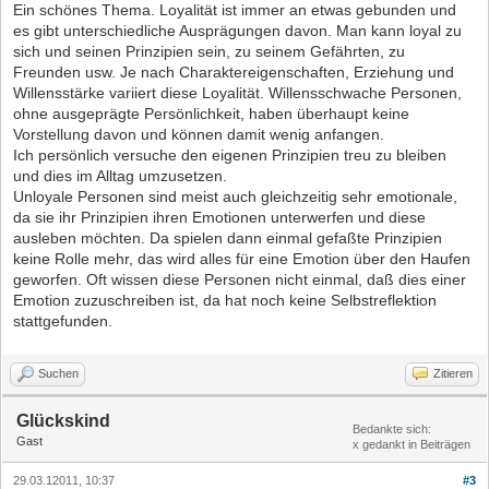
Ein schönes Thema. Loyalität ist immer an etwas gebunden und
es gibt unterschiedliche Ausprägungen davon. Man kann loyal zu
sich und seinen Prinzipien sein, zu seinem Gefährten, zu
Freunden usw. Je nach Charaktereigenschaften, Erziehung und
Willensstärke variiert diese Loyalität. Willensschwache Personen,
ohne ausgeprägte Persönlichkeit, haben überhaupt keine
Vorstellung davon und können damit wenig anfangen.
Ich persönlich versuche den eigenen Prinzipien treu zu bleiben
und dies im Alltag umzusetzen.
Unloyale Personen sind meist auch gleichzeitig sehr emotionale,
da sie ihr Prinzipien ihren Emotionen unterwerfen und diese
ausleben möchten. Da spielen dann einmal gefaßte Prinzipien
keine Rolle mehr, das wird alles für eine Emotion über den Haufen
geworfen. Oft wissen diese Personen nicht einmal, daß dies einer
Emotion zuzuschreiben ist, da hat noch keine Selbstreflektion
stattgefunden.
Suchen
Zitieren
Glückskind
Bedankte sich:
Gast
x gedankt in Beiträgen
29.03.12011, 10:37
#3