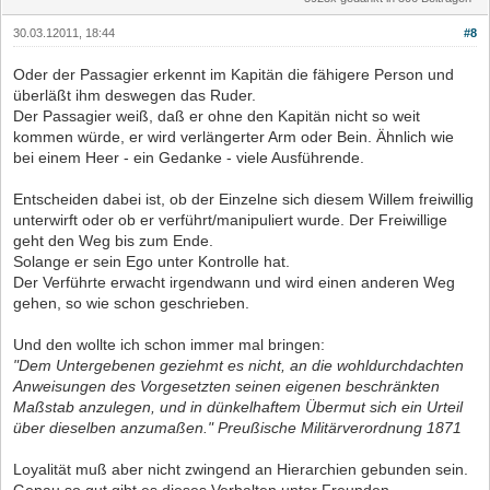
30.03.12011, 18:44
#8
Oder der Passagier erkennt im Kapitän die fähigere Person und
überläßt ihm deswegen das Ruder.
Der Passagier weiß, daß er ohne den Kapitän nicht so weit
kommen würde, er wird verlängerter Arm oder Bein. Ähnlich wie
bei einem Heer - ein Gedanke - viele Ausführende.
Entscheiden dabei ist, ob der Einzelne sich diesem Willem freiwillig
unterwirft oder ob er verführt/manipuliert wurde. Der Freiwillige
geht den Weg bis zum Ende.
Solange er sein Ego unter Kontrolle hat.
Der Verführte erwacht irgendwann und wird einen anderen Weg
gehen, so wie schon geschrieben.
Und den wollte ich schon immer mal bringen:
"Dem Untergebenen geziehmt es nicht, an die wohldurchdachten
Anweisungen des Vorgesetzten seinen eigenen beschränkten
Maßstab anzulegen, und in dünkelhaftem Übermut sich ein Urteil
über dieselben anzumaßen." Preußische Militärverordnung 1871
Loyalität muß aber nicht zwingend an Hierarchien gebunden sein.
Genau so gut gibt es dieses Verhalten unter Freunden.