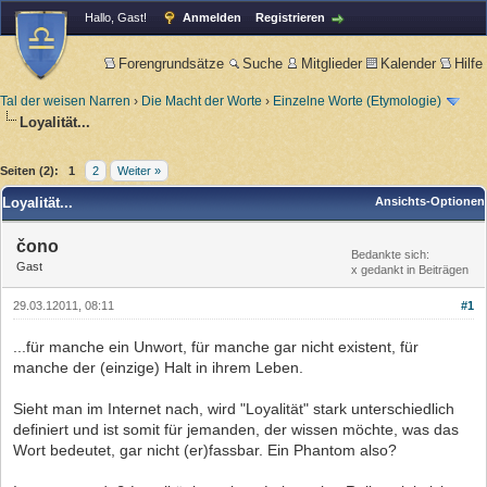
Hallo, Gast!
Anmelden
Registrieren
Forengrundsätze
Suche
Mitglieder
Kalender
Hilfe
Tal der weisen Narren
›
Die Macht der Worte
›
Einzelne Worte (Etymologie)
Loyalität...
Seiten (2):
1
2
Weiter »
Loyalität...
Ansichts-Optionen
čono
Bedankte sich:
Gast
x gedankt in Beiträgen
29.03.12011, 08:11
#1
...für manche ein Unwort, für manche gar nicht existent, für
manche der (einzige) Halt in ihrem Leben.
Sieht man im Internet nach, wird "Loyalität" stark unterschiedlich
definiert und ist somit für jemanden, der wissen möchte, was das
Wort bedeutet, gar nicht (er)fassbar. Ein Phantom also?