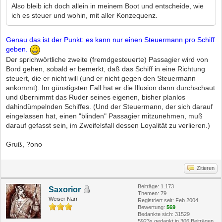
Also bleib ich doch allein in meinem Boot und entscheide, wie
ich es steuer und wohin, mit aller Konzequenz.
Genau das ist der Punkt: es kann nur einen Steuermann pro Schiff
geben.
Der sprichwörtliche zweite (fremdgesteuerte) Passagier wird von
Bord gehen, sobald er bemerkt, daß das Schiff in eine Richtung
steuert, die er nicht will (und er nicht gegen den Steuermann
ankommt). Im günstigsten Fall hat er die Illusion dann durchschaut
und übernimmt das Ruder seines eigenen, bisher planlos
dahindümpelnden Schiffes. (Und der Steuermann, der sich darauf
eingelassen hat, einen "blinden" Passagier mitzunehmen, muß
darauf gefasst sein, im Zweifelsfall dessen Loyalität zu verlieren.)
Gruß, ?ono
Zitieren
Beiträge: 1.173
Saxorior
Themen: 79
Weiser Narr
Registriert seit: Feb 2004
Bewertung:
569
Bedankte sich: 31529
5923x gedankt in 306 Beiträgen