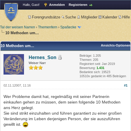
Hallo, Gast!
Anmelden
Registrieren
Forengrundsätze
Suche
Mitglieder
Kalender
Hilfe
Tal der weisen Narren
›
Themenfern
›
Spaßecke
10 Methoden um...
10 Methoden um...
Ansichts-Optionen
Beiträge: 1.205
Hernes_Son
Themen: 205
Weiser Narr
Registriert seit: Jan 2019
Bewertung:
1.431
Bedankte sich: 19523
10510x gedankt in 485 Beiträgen
02.11.12007, 11:16
#1
Wer Probleme damit hat, regelmäßig mit seiner Partnerin
einkaufen gehen zu müssen, dem seien folgende 10 Methoden
ans Herz gelegt.
Sie sind strikt einzuhalten und führen garantiert zu einer großen
Veränderung im Leben derjenigen Person, der sie auszuführen
gewillt ist.