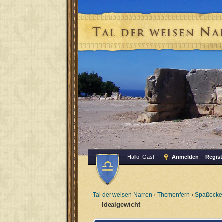
Hallo, Gast!
Anmelden
Regist
Tal der weisen Narren
›
Themenfern
›
Spaßecke
Idealgewicht