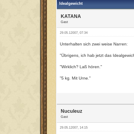
Idealgewicht
KATANA
Gast
29.05.12007, 07:34
Unterhalten sich zwei weise Narren:
"Übrigens, ich hab jetzt das Idealgew
"Wirklich? Laß hören."
"5 kg. Mit Urne."
Nuculeuz
Gast
29.05.12007, 14:15