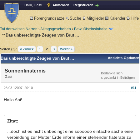
Hallo, Gast!
Anmelden
Registrieren
Forengrundsätze
Suche
Mitglieder
Kalender
Hilfe
Tal der weisen Narren
›
Alltagsgeschehen
›
Bewußtseinsinhalte
Das unberechtigte Zeugen von Brut ...
Seiten (3):
« Zurück
1
2
3
Weiter »
Das unberechtigte Zeugen von Brut ...
Ansichts-Optionen
Sonnenfinsternis
Bedankte sich:
Gast
x gedankt in Beiträgen
28.03.12007, 20:10
#11
Hallo Ani!
Zitat:
...doch ist es nicht unbedingt eine soooooo einfache sache eine
verbindung zur Mutter Erde inform einer stehender flaterate zu