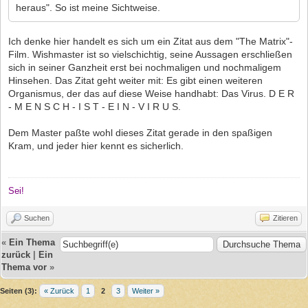
heraus". So ist meine Sichtweise.
Ich denke hier handelt es sich um ein Zitat aus dem "The Matrix"-
Film. Wishmaster ist so vielschichtig, seine Aussagen erschließen
sich in seiner Ganzheit erst bei nochmaligen und nochmaligem
Hinsehen. Das Zitat geht weiter mit: Es gibt einen weiteren
Organismus, der das auf diese Weise handhabt: Das Virus. D E R
- M E N S C H - I S T - E I N - V I R U S.
Dem Master paßte wohl dieses Zitat gerade in den spaßigen
Kram, und jeder hier kennt es sicherlich.
Sei!
Suchen
Zitieren
«
Ein Thema
zurück
|
Ein
Thema vor
»
Seiten (3):
« Zurück
1
2
3
Weiter »