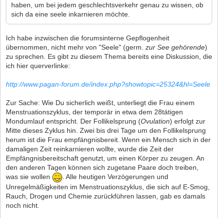
haben, um bei jedem geschlechtsverkehr genau zu wissen, ob
sich da eine seele inkarnieren möchte.
Ich habe inzwischen die forumsinterne Gepflogenheit
übernommen, nicht mehr von "Seele" (germ.
zur See gehörende
)
zu sprechen. Es gibt zu diesem Thema bereits eine Diskussion, die
ich hier querverlinke:
http://www.pagan-forum.de/index.php?showtopic=25324&hl=Seele
Zur Sache: Wie Du sicherlich weißt, unterliegt die Frau einem
Menstruationszyklus, der temporär in etwa dem 28tätigen
Mondumlauf entspricht. Der Follikelsprung (
Ovulation
) erfolgt zur
Mitte dieses Zyklus hin. Zwei bis drei Tage um den Follikelsprung
herum ist die Frau empfängnisbereit. Wenn ein Mensch sich in der
damaligen Zeit reinkarnieren wollte, wurde die Zeit der
Empfängnisbereitschaft genutzt, um einen Körper zu zeugen. An
den anderen Tagen können sich zugetane Paare doch treiben,
was sie wollen
. Alle heutigen Verzögerungen und
Unregelmäßigkeiten im Menstruationszyklus, die sich auf E-Smog,
Rauch, Drogen und Chemie zurückführen lassen, gab es damals
noch nicht.