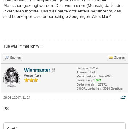
Menschen gezeugt werden. D. h. wenn einer (Mensch) da ist, der
inkarnieren möchte. Das was heute größenteils herumrennt, das
sind Leerkörper, also unberechtigte Zeugungen. Alles klar?
Tue was immer ich will!
Suchen
Zitieren
Beiträge: 4.419
Wishmaster
Themen: 194
Weiser Narr
Registriert seit: Jun 2006
Bewertung:
1.052
Bedankte sich: 27971
89987x gedankt in 3318 Beiträgen
29.03.12007, 11:24
#17
PS:
Zitat: