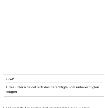
.
.
Zitat:
1. wie unterscheidet sich das berechtigte vom unberechtigten
zeugen
Ganz einfach. Ein Körper darf grundsätzlich nur für einen