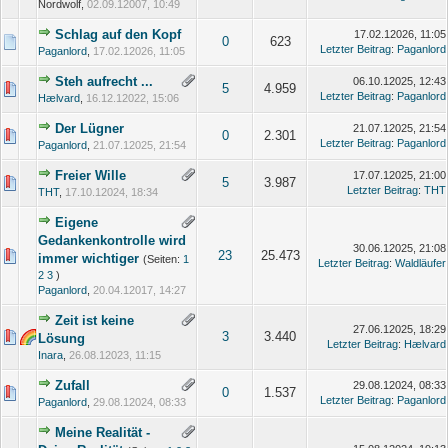
Nordwolf,
02.09.12007, 10:49
Schlag auf den Kopf
17.02.12026, 11:05
0
623
Letzter Beitrag
:
Paganlord
Paganlord
,
17.02.12026, 11:05
Steh aufrecht ...
06.10.12025, 12:43
5
4.959
Letzter Beitrag
:
Paganlord
Hælvard
,
16.12.12022, 15:06
Der Lügner
21.07.12025, 21:54
0
2.301
Letzter Beitrag
:
Paganlord
Paganlord
,
21.07.12025, 21:54
Freier Wille
17.07.12025, 21:00
5
3.987
Letzter Beitrag
:
THT
THT
,
17.10.12024, 18:34
Eigene
Gedankenkontrolle wird
30.06.12025, 21:08
23
25.473
immer wichtiger
(Seiten:
1
Letzter Beitrag
:
Waldläufer
2
3
)
Paganlord
,
20.04.12017, 14:27
Zeit ist keine
27.06.12025, 18:29
3
3.440
Lösung
Letzter Beitrag
:
Hælvard
Inara
,
26.08.12023, 11:15
Zufall
29.08.12024, 08:33
0
1.537
Letzter Beitrag
:
Paganlord
Paganlord
,
29.08.12024, 08:33
Meine Realität -