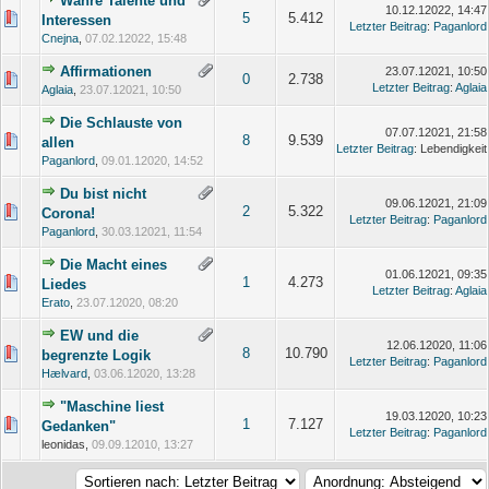
Wahre Talente und
10.12.12022, 14:47
5
5.412
Interessen
Letzter Beitrag
:
Paganlord
Cnejna
,
07.02.12022, 15:48
Affirmationen
23.07.12021, 10:50
0
2.738
Letzter Beitrag
:
Aglaia
Aglaia
,
23.07.12021, 10:50
Die Schlauste von
07.07.12021, 21:58
8
9.539
allen
Letzter Beitrag
: Lebendigkeit
Paganlord
,
09.01.12020, 14:52
Du bist nicht
09.06.12021, 21:09
2
5.322
Corona!
Letzter Beitrag
:
Paganlord
Paganlord
,
30.03.12021, 11:54
Die Macht eines
01.06.12021, 09:35
1
4.273
Liedes
Letzter Beitrag
:
Aglaia
Erato
,
23.07.12020, 08:20
EW und die
12.06.12020, 11:06
8
10.790
begrenzte Logik
Letzter Beitrag
:
Paganlord
Hælvard
,
03.06.12020, 13:28
"Maschine liest
19.03.12020, 10:23
1
7.127
Gedanken"
Letzter Beitrag
:
Paganlord
leonidas,
09.09.12010, 13:27