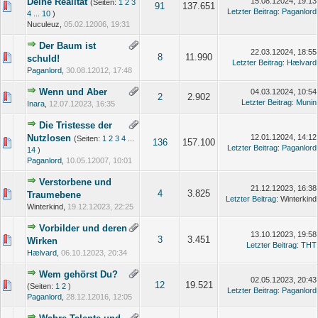
Deine Realität
15.08.12024, 19:13
(Seiten:
1
2
3
91
137.651
Letzter Beitrag
:
Paganlord
4
...
10
)
Nuculeuz,
05.02.12006, 19:31
Der Baum ist
22.03.12024, 18:55
8
11.990
schuld!
Letzter Beitrag
:
Hælvard
Paganlord
,
30.08.12012, 17:48
Wenn und Aber
04.03.12024, 10:54
2
2.902
Letzter Beitrag
:
Munin
Inara
,
12.07.12023, 16:35
Die Tristesse der
Nutzlosen
12.01.12024, 14:12
(Seiten:
1
2
3
4
...
136
157.100
Letzter Beitrag
:
Paganlord
14
)
Paganlord
,
10.05.12007, 10:01
Verstorbene und
21.12.12023, 16:38
4
3.825
Traumebene
Letzter Beitrag
: Winterkind
Winterkind,
19.12.12023, 22:25
Vorbilder und deren
13.10.12023, 19:58
3
3.451
Wirken
Letzter Beitrag
:
THT
Hælvard
,
06.10.12023, 20:34
Wem gehörst Du?
02.05.12023, 20:43
12
19.521
(Seiten:
1
2
)
Letzter Beitrag
:
Paganlord
Paganlord
,
28.12.12016, 12:05