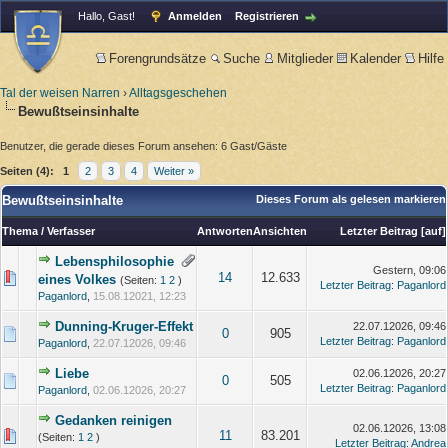
Hallo, Gast!
Anmelden
Registrieren
Forengrundsätze
Suche
Mitglieder
Kalender
Hilfe
Tal der weisen Narren
›
Alltagsgeschehen
Bewußtseinsinhalte
Benutzer, die gerade dieses Forum ansehen: 6 Gast/Gäste
Seiten (4):
1
2
3
4
Weiter »
Bewußtseinsinhalte
Dieses Forum als gelesen markieren
Thema
/
Verfasser
Antworten
Ansichten
Letzter Beitrag
[
auf
]
Lebensphilosophie
Gestern
, 09:06
14
12.633
eines Volkes
(Seiten:
1
2
)
Letzter Beitrag
:
Paganlord
Paganlord
,
15.08.12021, 12:23
Dunning-Kruger-Effekt
22.07.12026, 09:46
0
905
Letzter Beitrag
:
Paganlord
Paganlord
,
22.07.12026, 09:46
Liebe
02.06.12026, 20:27
0
505
Letzter Beitrag
:
Paganlord
Paganlord
,
02.06.12026, 20:27
Gedanken reinigen
02.06.12026, 13:08
11
83.201
(Seiten:
1
2
)
Letzter Beitrag
:
Andrea