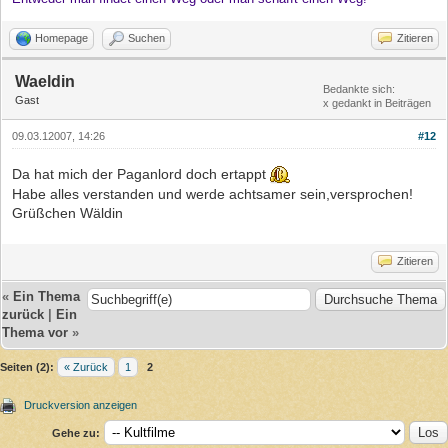
Homepage
Suchen
Zitieren
Waeldin
Bedankte sich:
Gast
x gedankt in Beiträgen
09.03.12007, 14:26
#12
Da hat mich der Paganlord doch ertappt
Habe alles verstanden und werde achtsamer sein,versprochen!
Grüßchen Wäldin
Zitieren
«
Ein Thema
zurück
|
Ein
Thema vor
»
Seiten (2):
« Zurück
1
2
Druckversion anzeigen
Gehe zu: