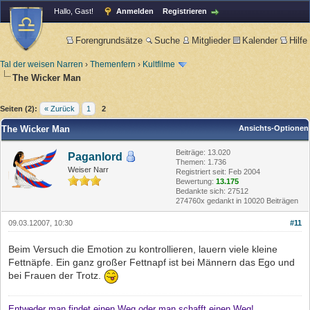
Hallo, Gast!
Anmelden
Registrieren
Forengrundsätze
Suche
Mitglieder
Kalender
Hilfe
Tal der weisen Narren
›
Themenfern
›
Kultfilme
The Wicker Man
Seiten (2):
« Zurück
1
2
The Wicker Man
Ansichts-Optionen
Beiträge: 13.020
Paganlord
Themen: 1.736
Weiser Narr
Registriert seit: Feb 2004
Bewertung:
13.175
Bedankte sich: 27512
274760x gedankt in 10020 Beiträgen
09.03.12007, 10:30
#11
Beim Versuch die Emotion zu kontrollieren, lauern viele kleine
Fettnäpfe. Ein ganz großer Fettnapf ist bei Männern das Ego und
bei Frauen der Trotz.
Entweder man findet einen Weg oder man schafft einen Weg!