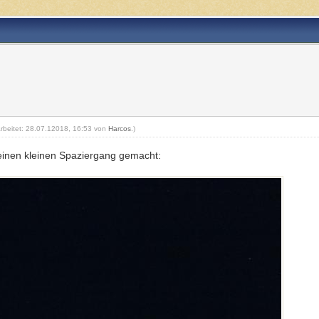
arbeitet: 28.07.12018, 16:53 von
Harcos
.)
inen kleinen Spaziergang gemacht: