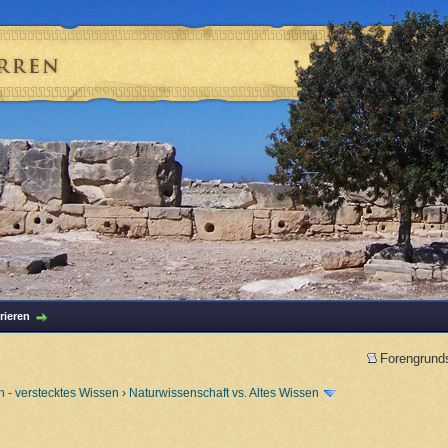
rieren
Forengrund
 - verstecktes Wissen
›
Naturwissenschaft vs. Altes Wissen