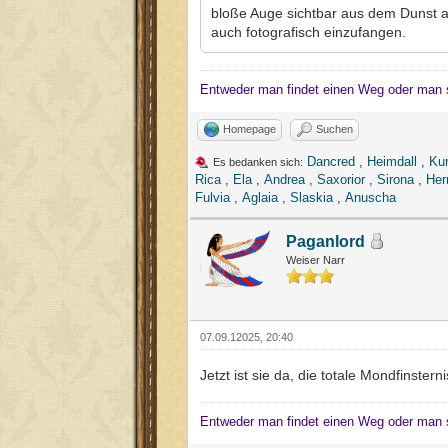
bloße Auge sichtbar aus dem Dunst a
auch fotografisch einzufangen.
Entweder man findet einen Weg oder man 
Homepage
Suchen
Dancred
,
Heimdall
,
Ku
Es bedanken sich:
Rica
,
Ela
,
Andrea
,
Saxorior
,
Sirona
,
Her
Fulvia
,
Aglaia
,
Slaskia
,
Anuscha
Paganlord
Weiser Narr
07.09.12025, 20:40
Jetzt ist sie da, die totale Mondfinste
Entweder man findet einen Weg oder man 