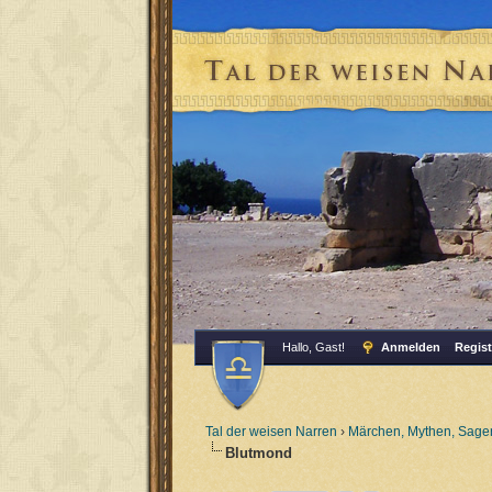
Hallo, Gast!
Anmelden
Regist
Tal der weisen Narren
›
Märchen, Mythen, Sagen
Blutmond