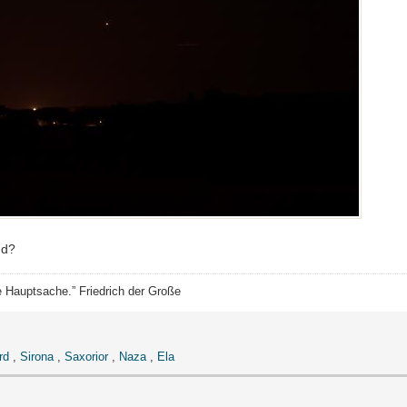
nd?
ie Hauptsache.” Friedrich der Große
rd
,
Sirona
,
Saxorior
,
Naza
,
Ela