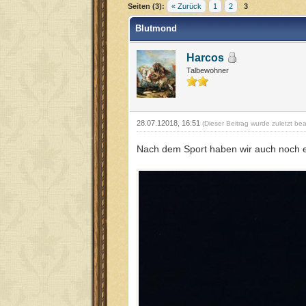
Seiten (3):
« Zurück
1
2
3
Blutmond
Harcos
Talbewohner
28.07.12018, 16:51
(Dieser Beitrag wurde zuletzt be
Nach dem Sport haben wir auch noch e