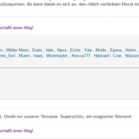
ufzutauchen. Ab dann bietet es sich an, den rötlich verfärbten Mond
schafft einen Weg!
ro
,
Wilder Mann
,
Erato
,
Vale
,
Naza
,
Eiche
,
Yule
,
Modiv
,
Epona
,
Holmr
nes_Son
,
Munin
,
Inara
,
Wishmaster
,
Anicca777
,
Hælvard
,
Czar
,
Wasser
rnis. Direkt vor unserer Terrasse. Superschön, ein magischer Moment.
schafft einen Weg!