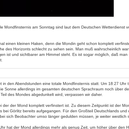
otale Mondfinsternis am Sonntag sind laut dem Deutschen Wetterdienst 
al einen kleinen Haken, denn die Mondin geht schon komplett verfinstert
Nähe des Horizonts schlecht zu sehen sein. Man muß wahrscheinlich war
gen ist und sichtbarer am Himmel steht. Es ist sogar möglich, daß man
t.
in den Abendstunden eine totale Mondfinsternis statt. Um 18:27 Uhr t
 die Sonne allerdings im gesamten deutschen Sprachraum noch über dem
n Teil des Mondes abgedunkelt wird, verpassen wir daher.
i der der Mond komplett verfinstert ist. Zu diesem Zeitpunkt ist der Mon
bei Görlitz bereits aufgegangen. Für den Großteil Deutschlands und di
obei sich Beobachter umso länger gedulden müssen, je weiter westlich s
Uhr hat der Mond allerdings mehr als genug Zeit, um höher über den H