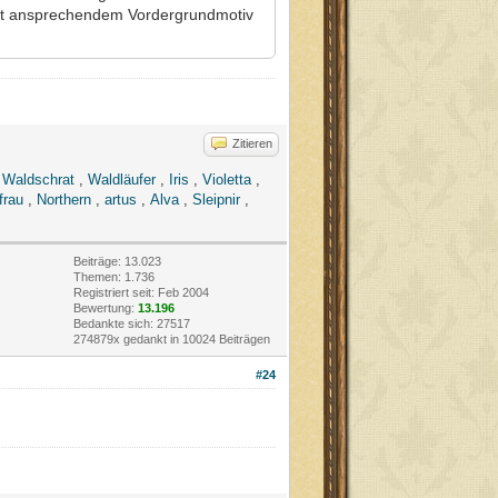
 mit ansprechendem Vordergrundmotiv
Zitieren
,
Waldschrat
,
Waldläufer
,
Iris
,
Violetta
,
frau
,
Northern
,
artus
,
Alva
,
Sleipnir
,
Beiträge: 13.023
Themen: 1.736
Registriert seit: Feb 2004
Bewertung:
13.196
Bedankte sich: 27517
274879x gedankt in 10024 Beiträgen
#24