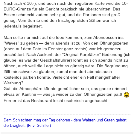
Nachtisch € 10,-), und auch nach der regulären Karte wird die 10-
EURO-Grenze für ein Gericht praktisch nie überschritten. Das
Essen schmeckt zudem sehr gut, und die Portionen sind groß
genug. Vom Burrito und den frischgepreßten Säften war ich
jedenfalls begeistert.
Man sollte nur nicht auf die Idee kommen, zum Abendessen ins
"Waves" zu gehen — denn abends ist zu! Von den Öffnungszeiten
(oben auf dem Foto im Fenster ganz rechts) war ich geradezu
erschüttert. Nach Auskunft der "Original-Kurpfälzer" Bedienung (ich
glaube, es war der Geschäftsführer) lohnt es sich abends nicht zu
öffnen, auch weil die Lage nicht so günstig wäre. Die Begründung
fällt mir schwer zu glauben, zumal man dort abends auch
kostenlos parken könnte. Vielleicht eher ein Fall mangelhafter
Werbung?
Gut, die Atmosphäre könnte gemütlicher sein, das ganze erinnert
etwas an Kantine — was ja wieder zu den Öffnungszeiten paßt
Ferner ist das Restaurant leicht esoterisch angehaucht.
Dem Schlechten mag der Tag gehören - dem Wahren und Guten gehört
die Ewigkeit. (F. v. Schiller)