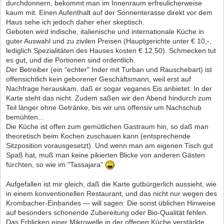
durchdonnern, bekommt man im Innenraum erfreulicherweise
kaum mit. Einen Aufenthalt auf der Sonnenterasse direkt vor dem
Haus sehe ich jedoch daher eher skeptisch.
Geboten wird indische, italienische und internationale Küche in
guter Auswahl und zu zivilen Preisen (Hauptgerichte unter € 10,-,
lediglich Spezialitäten des Hauses kosten € 12,50). Schmecken tut
es gut, und die Portionen sind ordentlich.
Der Betreiber (ein "echter" Inder mit Turban und Rauschebart) ist
offensichtlich kein geborener Geschäftsmann, weil erst auf
Nachfrage herauskam, daß er sogar veganes Eis anbietet. In der
Karte steht das nicht. Zudem saßen wir den Abend hindurch zum
Teil länger ohne Getränke, bis wir uns offensiv um Nachschub
bemühten...
Die Küche ist offen zum gemütlichen Gastraum hin, so daß man
theoretisch beim Kochen zuschauen kann (entsprechende
Sitzposition vorausgesetzt). Und wenn man am eigenen Tisch gut
Spaß hat, muß man keine pikierten Blicke von anderen Gästen
fürchten, so wie im "Tassajara"
Aufgefallen ist mir gleich, daß die Karte gutbürgerlich aussieht, wie
in einem konventionellen Restaurant, und das nicht nur wegen des
Krombacher-Einbandes — will sagen: Die sonst üblichen Hinweise
auf besonders schonende Zubereitung oder Bio-Qualität fehlen.
Das Erblicken einer Mikrowelle in der offenen Küche verstärkte