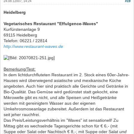
24.08.12007, 14:24
#19
Heidelberg
Vegetarisches Restaurant "Effulgence-Waves"
Kurfürstenanlage 9
69115 Heidelberg
Telefon: 06221 / 22814
http://www.restaurant-waves.de
Bemerkung/Test:
In dem lichtdurchfluteten Restaurant im 2. Stock eines 60er-Jahre-
Hauses wird überwiegend asiatische und mexikanische Küche
angeboten. Auch hier sind praktisch alle Gerichte und Getränke in
Bio-Qualität. Das Gemüse wird gedünstet statt gekocht, eine
Mikrowelle gibt es nicht, und alle Speisen und Heißgetränke
werden mit gereinigtem Wasser aus der eigenen
Umkehrosmoseanlage zubereitet. Außerdem ist das Restaurant
seit jeher rauchfrei.
Das Preis/Leistungsverhältnis im "Waves" ist sensationell! Zu
Mittag gibt es wechselnde Tagesgerichte schon für € 6,- (mit
Suppe oder Salat oder Nachtisch € 8,-; mit Suppe oder Salat
und