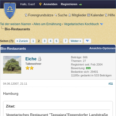
Hallo, Gast!
Anmelden
Registrieren
Forengrundsätze
Suche
Mitglieder
Kalender
Hilfe
Tal der weisen Narren
›
Alles um Ernährung
›
Vegetarisches Kochbuch
Bio-Restaurants
Seiten (7):
« Zurück
1
2
3
4
5
...
7
Weiter »
Bio-Restaurants
Ansichts-Optionen
Beiträge: 666
Eiche
Themen: 27
Talbewohner
Registriert seit: Feb 2004
Bewertung:
899
Bedankte sich: 29401
11185x gedankt in 533 Beiträgen
04.06.12007, 21:11
#11
Hamburg
Zitat:
Vegetarisches Restaurant "Tassajara"Eppendorfer Landstraße