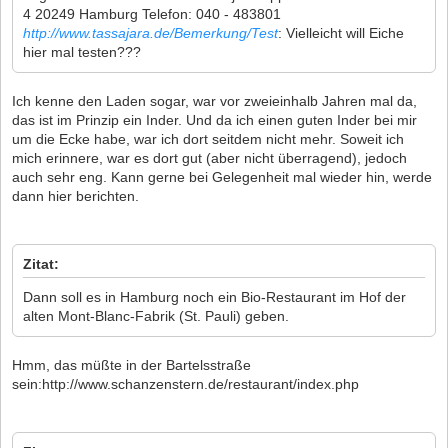
4 20249 Hamburg Telefon: 040 - 483801
http://www.tassajara.de/Bemerkung/Test
: Vielleicht will Eiche
hier mal testen???
Ich kenne den Laden sogar, war vor zweieinhalb Jahren mal da,
das ist im Prinzip ein Inder. Und da ich einen guten Inder bei mir
um die Ecke habe, war ich dort seitdem nicht mehr. Soweit ich
mich erinnere, war es dort gut (aber nicht überragend), jedoch
auch sehr eng. Kann gerne bei Gelegenheit mal wieder hin, werde
dann hier berichten.
Zitat:
Dann soll es in Hamburg noch ein Bio-Restaurant im Hof der
alten Mont-Blanc-Fabrik (St. Pauli) geben.
Hmm, das müßte in der Bartelsstraße
sein:http://www.schanzenstern.de/restaurant/index.php