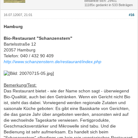
Bedankte sich: 29401
11185x gedankt in 533 Beiträgen
16.07.12007, 21:01
#16
Hamburg
Bio-Restaurant "Schanzenstern"
Bartelsstraße 12
20357 Hamburg
Telefon: 040 / 432 90 409
http://www.schanzenstern.de/restaurant/index.php
Bemerkung/Test:
Das Restaurant bietet - wie der Name schon sagt - überwiegend
Bio-Qualität, auch bei den Getränken. Wenn ein Gericht nicht Bio
ist, steht das dabei. Vorwiegend werden regionale Zutaten und
saisonale Küche geboten: Es gibt eine Basiskarte von Gerichten,
die das ganze Jahr über angeboten werden, ansonsten wird auf
die wechselnde Tageskarte verwiesen. Fertigprodukte,
Geschmacksverstärker und Mikrowelle sind tabu. Und die
Bedienung ist sehr aufmerksam. Es handelt sich beim
"Schanzenstern" allerdings um kein rein vegetarisches Restaurant.