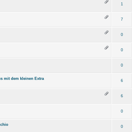
1
7
0
0
0
s mit dem kleinen Extra
6
6
0
cchio
0