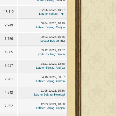
Letzter Beitrag
: Slaskia
02.05.12023, 19:57
18.112
Letzter Beitrag
:
THT
08.04.12023, 10:29
2.949
Letzter Beitrag
:
Cnejna
09.03.12023, 15:56
1.786
Letzter Beitrag
: Ella
09.12.12022, 13:07
4.685
Letzter Beitrag
:
Sirona
15.11.12022, 12:58
6.917
Letzter Beitrag
:
Andrea
04.10.12022, 00:37
2.201
Letzter Beitrag
:
Andrea
11.05.12021, 15:56
4.542
Letzter Beitrag
:
Heimdall
12.03.12021, 18:00
7.852
Letzter Beitrag
:
Cnejna