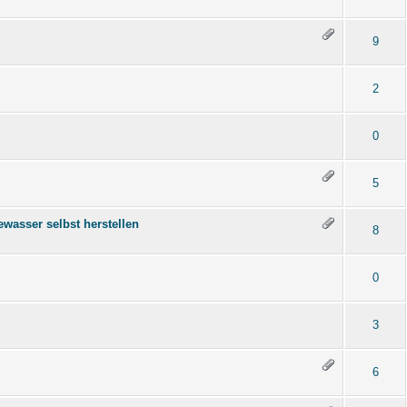
9
2
0
5
ewasser selbst herstellen
8
0
3
6