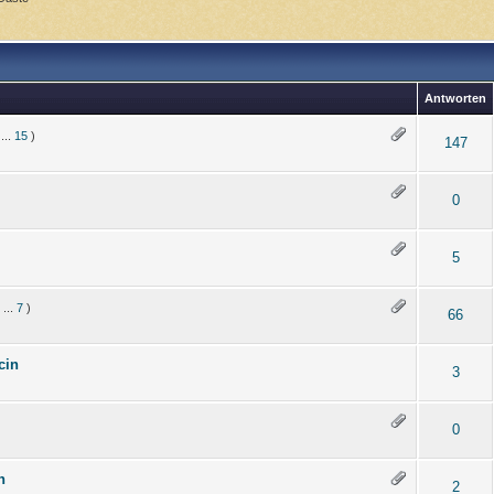
Antworten
...
15
)
147
0
5
...
7
)
66
cin
3
0
n
2