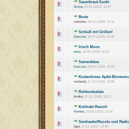
Sauerkraut-Sushi
Sirona
,
05.04.12012, 15:37
Brote
celestine,
08.12.12006, 15:11
Schluß mit Grillen!
Dancred
,
28.07.12020, 15:46
Irisch Moos
artus
,
18.06.12020, 00:22
Samenkäse
Gast aro
,
09.02.12020, 20:50
Kostenloses Apfel-Birnenmu
verdandi,
21.10.12018, 19:38
Rohkostsalate
Arnika,
07.12.12005, 20:21
Kohlrabi-Ravioli
Pamina
,
18.06.12018, 15:30
Senfrauke/Rucola und Radi
Agni,
17.12.12017, 14:09