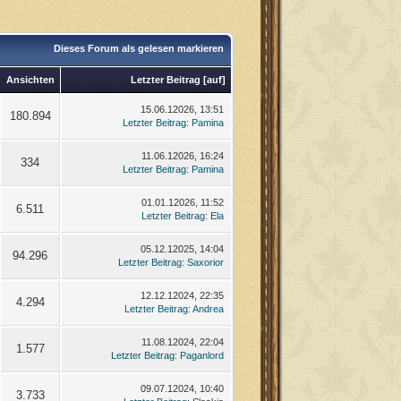
Dieses Forum als gelesen markieren
Ansichten
Letzter Beitrag
[
auf
]
15.06.12026, 13:51
180.894
Letzter Beitrag
:
Pamina
11.06.12026, 16:24
334
Letzter Beitrag
:
Pamina
01.01.12026, 11:52
6.511
Letzter Beitrag
:
Ela
05.12.12025, 14:04
94.296
Letzter Beitrag
:
Saxorior
12.12.12024, 22:35
4.294
Letzter Beitrag
:
Andrea
11.08.12024, 22:04
1.577
Letzter Beitrag
:
Paganlord
09.07.12024, 10:40
3.733