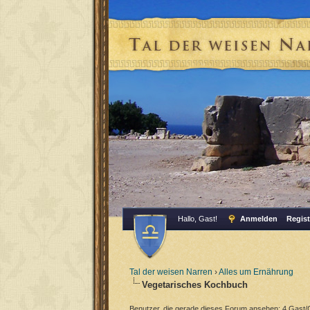
Hallo, Gast!
Anmelden
Regist
Tal der weisen Narren
›
Alles um Ernährung
Vegetarisches Kochbuch
Benutzer, die gerade dieses Forum ansehen: 4 Gast/