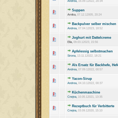
Andrea
,
16.09.12022, 20:34
Suppen
Arnika,
07.12.12005, 20:24
Backpulver selber mischen
Andrea
,
07.04.12023, 18:52
Joghurt mit Dattelcreme
Ella,
09.03.12023, 15:56
Apfelessig selbstmachen
Sirona
,
13.11.12022, 18:21
Als Ersatz für Backhefe, Hef
Andrea
,
07.09.12022, 00:57
Yacon-Sirup
Andrea
,
04.10.12022, 00:37
Küchenmaschine
Cnejna
,
10.05.12021, 13:35
Rezeptbuch für Verbitterte
Cnejna
,
03.09.12020, 15:10