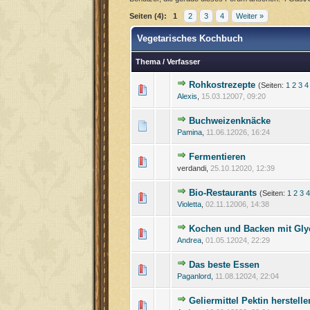
Seiten (4):
1
2
3
4
Weiter »
Vegetarisches Kochbuch
Thema
/
Verfasser
Rohkostrezepte
(Seiten:
1
2
3
4
Alexis
,
15.03.12007, 09:20
Buchweizenknäcke
Pamina
,
11.06.12026, 16:24
Fermentieren
verdandi,
25.10.12020, 12:39
Bio-Restaurants
(Seiten:
1
2
3
4
Violetta
,
02.11.12006, 14:38
Kochen und Backen mit Gly
Andrea
,
01.05.12024, 22:29
Das beste Essen
Paganlord
,
11.08.12024, 22:04
Geliermittel Pektin herstelle