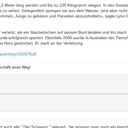
5,2 Meter lang werden und bis zu 230 Kilogramm wiegen. In den Gewäss
e zu sehen. Gelegentlich springen sie aus dem Wasser, sind aber nicht
kommen, Junge zu gebären und Parasiten abzuschütteln», sagte Lynn
verletzt, als ein Stachelrochen auf seinem Boot landete und ihn stach. 
e erfolgreich operiert. Ebenfalls 2006 wurde in Australien der Tiersch
s Herz gestochen. Er starb an der Verletzung.
quer/story/16067639
schafft einen Weg!
zt auch alle " Der Schwarm " gelesen. Sie müssen zwar noch ein bissc