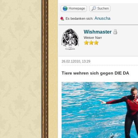
Homepage
Suchen
Anuscha
Es bedanken sich:
Wishmaster
Weiser Narr
26.02.12010, 13:29
Tiere wehren sich gegen DIE DA