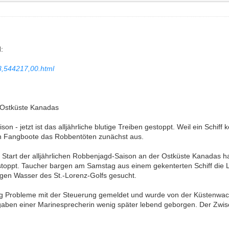
:
8,544217,00.html
n Ostküste Kanadas
n - jetzt ist das alljährliche blutige Treiben gestoppt. Weil ein Schi
en Fangboote das Robbentöten zunächst aus.
tart der alljährlichen Robbenjagd-Saison an der Ostküste Kanadas hat 
estoppt. Taucher bargen am Samstag aus einem gekenterten Schiff die
igen Wasser des St.-Lorenz-Golfs gesucht.
ag Probleme mit der Steuerung gemeldet und wurde von der Küstenwach
ben einer Marinesprecherin wenig später lebend geborgen. Der Zwisch