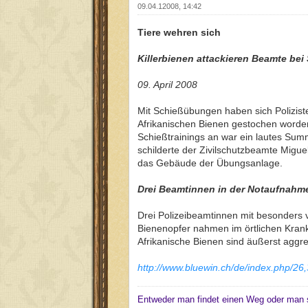
09.04.12008, 14:42
Tiere wehren sich
Killerbienen attackieren Beamte be
09. April 2008
Mit Schießübungen haben sich Polizis
Afrikanischen Bienen gestochen worden
Schießtrainings an war ein lautes Sum
schilderte der Zivilschutzbeamte Migue
das Gebäude der Übungsanlage.
Drei Beamtinnen in der Notaufnahm
Drei Polizeibeamtinnen mit besonders 
Bienenopfer nahmen im örtlichen Krank
Afrikanische Bienen sind äußerst aggr
http://www.bluewin.ch/de/index.php/2
Entweder man findet einen Weg oder man 