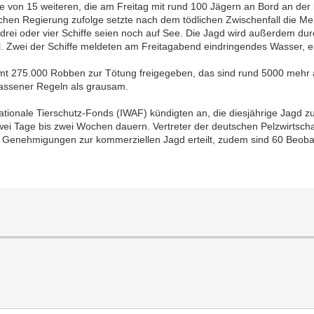
e von 15 weiteren, die am Freitag mit rund 100 Jägern an Bord an de
chen Regierung zufolge setzte nach dem tödlichen Zwischenfall die M
 drei oder vier Schiffe seien noch auf See. Die Jagd wird außerdem dur
oll. Zwei der Schiffe meldeten am Freitagabend eindringendes Wasser,
mt 275.000 Robben zur Tötung freigegeben, das sind rund 5000 mehr a
rlassener Regeln als grausam.
ationale Tierschutz-Fonds (IWAF) kündigten an, die diesjährige Jagd 
wei Tage bis zwei Wochen dauern. Vertreter der deutschen Pelzwirtscha
Genehmigungen zur kommerziellen Jagd erteilt, zudem sind 60 Beoba