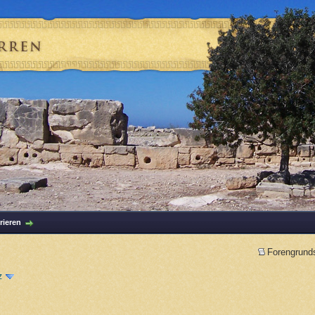
rieren
Forengrund
z