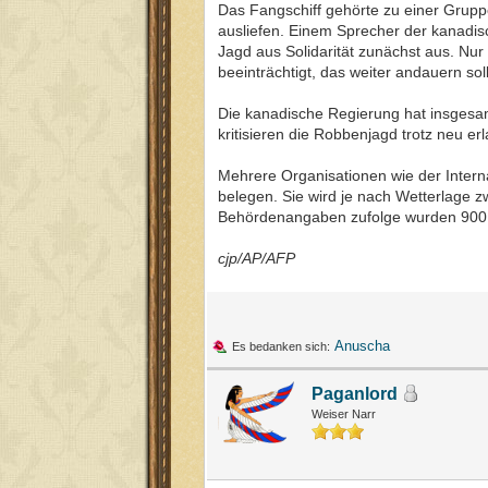
Das Fangschiff gehörte zu einer Grupp
ausliefen. Einem Sprecher der kanadis
Jagd aus Solidarität zunächst aus. Nur
beeinträchtigt, das weiter andauern s
Die kanadische Regierung hat insgesa
kritisieren die Robbenjagd trotz neu e
Mehrere Organisationen wie der Intern
belegen. Sie wird je nach Wetterlage z
Behördenangaben zufolge wurden 900 
cjp/AP/AFP
Anuscha
Es bedanken sich:
Paganlord
Weiser Narr