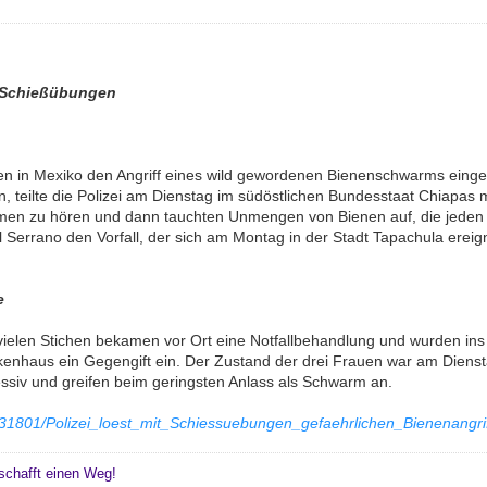
i Schießübungen
ten in Mexiko den Angriff eines wild gewordenen Bienenschwarms eing
, teilte die Polizei am Dienstag im südöstlichen Bundesstaat Chiapas 
men zu hören und dann tauchten Unmengen von Bienen auf, die jeden a
l Serrano den Vorfall, der sich am Montag in der Stadt Tapachula ereig
e
vielen Stichen bekamen vor Ort eine Notfallbehandlung und wurden in
enhaus ein Gegengift ein. Der Zustand der drei Frauen war am Diens
essiv und greifen beim geringsten Anlass als Schwarm an.
6,31801/Polizei_loest_mit_Schiessuebungen_gefaehrlichen_Bienenangri
schafft einen Weg!