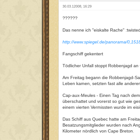
30.03.12008, 16:29
??????
Das nenne ich "eiskalte Rache" :twisted
http://www.spiegel.de/panorama/0,151
Fangschiff gekentert
Tödlicher Unfall stoppt Robbenjagd a
Am Freitag begann die Robbenjagd-Saiso
Leben kamen, setzten fast alle ander
Cap-aux-Meules - Einen Tag nach dem S
überschattet und vorerst so gut wie g
einem vierten Vermissten wurde im eis
Das Schiff aus Quebec hatte am Freit
Besatzungsmitglieder wurden nach Anga
Kilometer nördlich von Cape Breton.