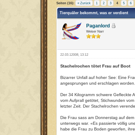
Seiten (16):
« Zurück
1
2
3
4
5
6
Tierquäler bekommt, was er verdient
Paganlord
Weiser Narr
22.03.12008, 13:12
Stachelrochen tötet Frau auf Boot
Bizarrer Unfall auf hoher See: Eine F
angesprungen und erschlagen worden
Der 34 Kilogramm schwere Gefleckte A
vom Aufprall getötet, Stichwunden vom 
letzter Zeit. Der Stachelrochen verende
Die Frau sass am Donnerstag auf dem V
unterwegs war. «Es passierte völlig une
habe die Frau zu Boden geworfen, ihre