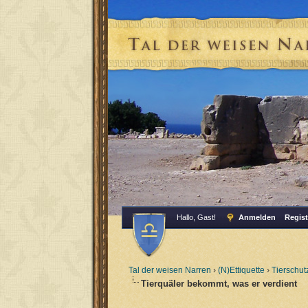
Hallo, Gast!
Anmelden
Regist
Tal der weisen Narren
›
(N)Ettiquette
›
Tierschut
Tierquäler bekommt, was er verdient