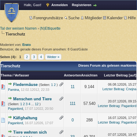
Hallo, Gast!
Anmelden
Registrieren
Forengrundsätze
Suche
Mitglieder
Kalender
Hilfe
Tal der weisen Narren
›
(N)Ettiquette
Tierschutz
Moderiert von:
Erato
Benutzer, die gerade dieses Forum ansehen: 8 Gast/Gäste
Seiten (4):
1
2
3
4
Weiter »
Tierschutz
Dieses Forum als gelesen markieren
Thema
/
Verfasser
Antworten
Ansichten
Letzter Beitrag
[
auf
]
Fledermäuse
06.08.12026, 15:27
(Seiten:
1
2
)
11
9.144
Letzter Beitrag
:
Cnejna
Pamina
,
12.02.12012, 22:33
Menschen und Tiere
20.07.12026, 09:15
111
57.540
(Seiten:
1
2
3
4
...
12
)
Letzter Beitrag
:
Paganlord
Paganlord
,
17.07.12022, 20:50
Käfighaltung
16.07.12026, 17:07
0
288
Letzter Beitrag
:
Paganlord
Paganlord
,
16.07.12026, 17:07
Tiere wehren sich
07.07.12026, 10:47
33
40.701