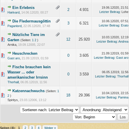
Ein Erlebnis
19.06.12020, 21:51
2
4.931
Letzter Beitrag
: Lohe
Hælvard
,
14.06.12020, 00:27
Die Fledermausgöttin
10.06.12020, 07:51
3
6.321
Letzter Beitrag
:
Erato
Paganlord
,
22.05.12020, 17:48
Nützliche Tiere im
10.03.12020, 12:19
12
25.920
Garten
(Seiten:
1
2
)
Letzter Beitrag
:
Andrea
Arnika,
19.09.12005, 22:07
Heuschrecken
21.09.12019, 01:59
0
3.605
Letzter Beitrag
:
Gast aro
Gast aro
,
21.09.12019, 01:59
Fische brauchen kein
Wasser ... oder
06.05.12019, 11:56
0
3.559
Letzter Beitrag
:
Thorhall
amerikanischer Irrsinn
Thorhall
,
06.05.12019, 11:56
Katzennachwuchs
(Seiten:
1
10.04.12019, 22:15
18
29.396
2
)
Letzter Beitrag
:
Pamina
Spiritys,
23.03.12006, 13:12
Seiten (4):
1
2
3
4
Weiter »