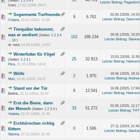
(Seiten:
1
2
3
4
)
Letzter Beitrag
:
Paganlord
Gast,
17.02.12006, 09:57
Sogennante Tierfreunde
02.06.12026, 14:33
9
6.762
Letzter Beitrag
:
Dancred
Cnejna
,
10.01.12022, 12:28
Tierquäler bekommt,
was er verdient
28.05.12026, 10:29
(Seiten:
1
2
3
4
152
188.234
Letzter Beitrag
:
Slaskia
...
16
)
dr. med,
04.09.12006, 14:53
Winterfutter für Vögel
23.01.12026, 11:35
25
32.913
(Seiten:
1
2
3
)
Letzter Beitrag
:
Hælvard
Rica
,
21.10.12004, 14:42
Wölfe
18.06.12025, 18:15
2
1.970
Letzter Beitrag
:
Andrea
Mari
,
18.06.12025, 14:37
Stand vor der Tür
16.06.12025, 17:54
9
12.541
Letzter Beitrag
:
Hælvard
Beitiris,
22.12.12011, 21:47
Erst die Biene, dann
02.05.12025, 12:17
33
51.272
der Mensch
(Seiten:
1
2
3
4
)
Letzter Beitrag
:
THT
Violetta
,
21.07.12006, 21:45
Eichhörnchen richtig
27.11.12024, 21:45
0
1.506
füttern
Letzter Beitrag
:
Slaskia
Slaskia
,
27.11.12024, 21:45