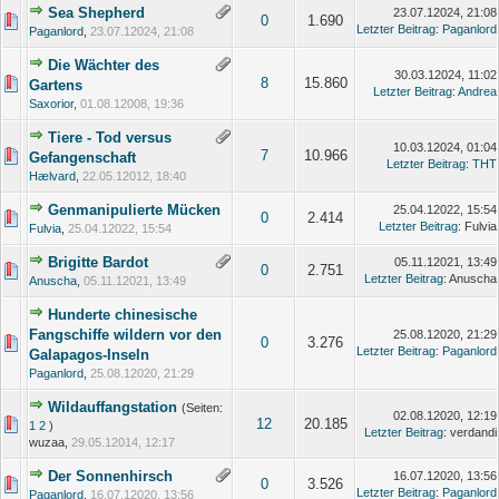
Sea Shepherd
23.07.12024, 21:08
0
1.690
Letzter Beitrag
:
Paganlord
Paganlord
,
23.07.12024, 21:08
Die Wächter des
30.03.12024, 11:02
8
15.860
Gartens
Letzter Beitrag
:
Andrea
Saxorior
,
01.08.12008, 19:36
Tiere - Tod versus
10.03.12024, 01:04
7
10.966
Gefangenschaft
Letzter Beitrag
:
THT
Hælvard
,
22.05.12012, 18:40
Genmanipulierte Mücken
25.04.12022, 15:54
0
2.414
Letzter Beitrag
: Fulvia
Fulvia
,
25.04.12022, 15:54
Brigitte Bardot
05.11.12021, 13:49
0
2.751
Letzter Beitrag
: Anuscha
Anuscha
,
05.11.12021, 13:49
Hunderte chinesische
Fangschiffe wildern vor den
25.08.12020, 21:29
0
3.276
Letzter Beitrag
:
Paganlord
Galapagos-Inseln
Paganlord
,
25.08.12020, 21:29
Wildauffangstation
(Seiten:
02.08.12020, 12:19
12
20.185
1
2
)
Letzter Beitrag
: verdandi
wuzaa,
29.05.12014, 12:17
Der Sonnenhirsch
16.07.12020, 13:56
0
3.526
Letzter Beitrag
:
Paganlord
Paganlord
,
16.07.12020, 13:56