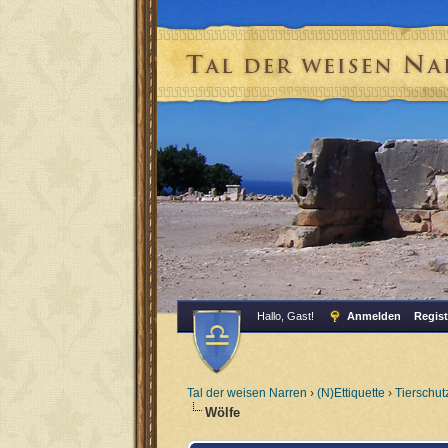
Hallo, Gast!
Anmelden
Regist
Tal der weisen Narren
›
(N)Ettiquette
›
Tierschut
Wölfe