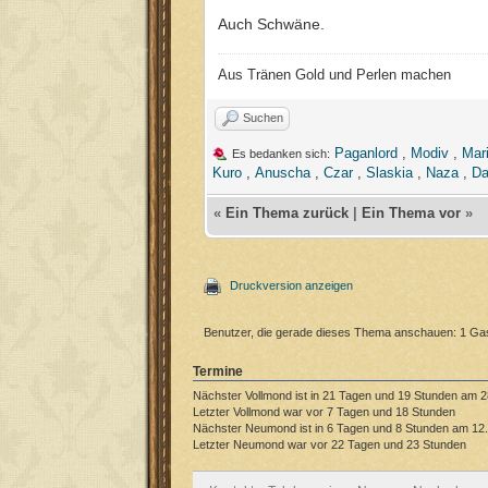
Auch Schwäne.
Aus Tränen Gold und Perlen machen
Suchen
Paganlord
,
Modiv
,
Mar
Es bedanken sich:
Kuro
,
Anuscha
,
Czar
,
Slaskia
,
Naza
,
Da
«
Ein Thema zurück
|
Ein Thema vor
»
Druckversion anzeigen
Benutzer, die gerade dieses Thema anschauen: 1 Ga
Termine
Nächster Vollmond ist in 21 Tagen und 19 Stunden am 2
Letzter Vollmond war vor 7 Tagen und 18 Stunden
Nächster Neumond ist in 6 Tagen und 8 Stunden am 12.
Letzter Neumond war vor 22 Tagen und 23 Stunden