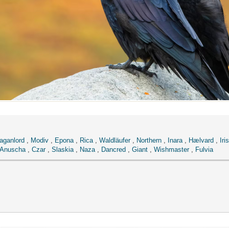
aganlord
,
Modiv
,
Epona
,
Rica
,
Waldläufer
,
Northern
,
Inara
,
Hælvard
,
Iris
Anuscha
,
Czar
,
Slaskia
,
Naza
,
Dancred
,
Giant
,
Wishmaster
,
Fulvia