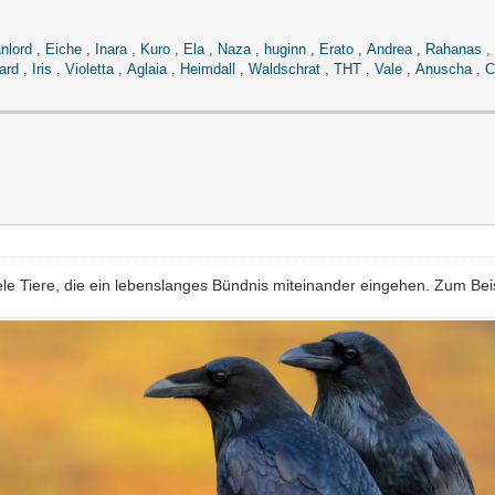
nlord
,
Eiche
,
Inara
,
Kuro
,
Ela
,
Naza
,
huginn
,
Erato
,
Andrea
,
Rahanas
,
ard
,
Iris
,
Violetta
,
Aglaia
,
Heimdall
,
Waldschrat
,
THT
,
Vale
,
Anuscha
,
C
iele Tiere, die ein lebenslanges Bündnis miteinander eingehen. Zum Beis