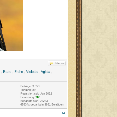
Zitieren
,
Erato
,
Eiche
,
Violetta
,
Aglaia
,
Beiträge: 3.053
Themen: 89
Registriert seit: Jan 2012
Bewertung:
908
Bedankte sich: 26263
65834x gedankt in 3881 Beiträgen
#3