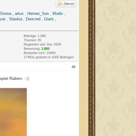
Zitieren
Sirona
,
artus
,
Hernes_Son
,
Modiv
,
zar
,
Slaskia
,
Dancred
,
Giant
,
Beiträge: 1.085
Themen: 85
Registriert seit: Dec 2009
Bewertung:
1.800
Bedankte sich: 10960
17483x gedankt in 1005 Beiträgen
#2
piel Raben. :-)