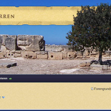
rieren
Forengrund
z