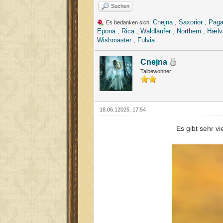
Suchen
Cnejna
,
Saxorior
,
Paga
Es bedanken sich:
Epona
,
Rica
,
Waldläufer
,
Northern
,
Hælv
Wishmaster
,
Fulvia
Cnejna
Talbewohner
18.06.12025, 17:54
Es gibt sehr v