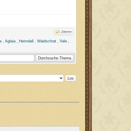
Zitieren
a
,
Aglaia
,
Heimdall
,
Waldschrat
,
Vale
,