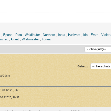
i
,
Epona
,
Rica
,
Waldläufer
,
Northern
,
Inara
,
Hælvard
,
Iris
,
Erato
,
Violett
ncred
,
Giant
,
Wishmaster
,
Fulvia
Gehe zu:
st/Gäste
8.08.12026, 06:19
08.12026, 19:37