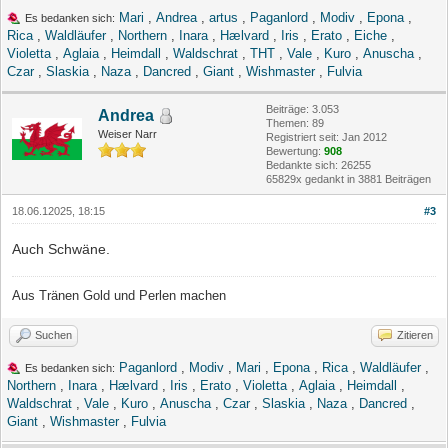
Mari
,
Andrea
,
artus
,
Paganlord
,
Modiv
,
Epona
,
Es bedanken sich:
Rica
,
Waldläufer
,
Northern
,
Inara
,
Hælvard
,
Iris
,
Erato
,
Eiche
,
Violetta
,
Aglaia
,
Heimdall
,
Waldschrat
,
THT
,
Vale
,
Kuro
,
Anuscha
,
Czar
,
Slaskia
,
Naza
,
Dancred
,
Giant
,
Wishmaster
,
Fulvia
Beiträge: 3.053
Andrea
Themen: 89
Weiser Narr
Registriert seit: Jan 2012
Bewertung:
908
Bedankte sich: 26255
65829x gedankt in 3881 Beiträgen
18.06.12025, 18:15
#3
Auch Schwäne.
Aus Tränen Gold und Perlen machen
Suchen
Zitieren
Paganlord
,
Modiv
,
Mari
,
Epona
,
Rica
,
Waldläufer
,
Es bedanken sich:
Northern
,
Inara
,
Hælvard
,
Iris
,
Erato
,
Violetta
,
Aglaia
,
Heimdall
,
Waldschrat
,
Vale
,
Kuro
,
Anuscha
,
Czar
,
Slaskia
,
Naza
,
Dancred
,
Giant
,
Wishmaster
,
Fulvia