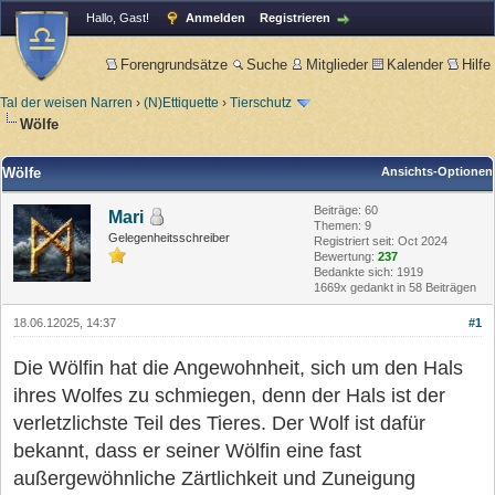
Hallo, Gast!
Anmelden
Registrieren
Forengrundsätze
Suche
Mitglieder
Kalender
Hilfe
Tal der weisen Narren
›
(N)Ettiquette
›
Tierschutz
Wölfe
Wölfe
Ansichts-Optionen
Beiträge: 60
Mari
Themen: 9
Gelegenheitsschreiber
Registriert seit: Oct 2024
Bewertung:
237
Bedankte sich: 1919
1669x gedankt in 58 Beiträgen
18.06.12025, 14:37
#1
Die Wölfin hat die Angewohnheit, sich um den Hals
ihres Wolfes zu schmiegen, denn der Hals ist der
verletzlichste Teil des Tieres. Der Wolf ist dafür
bekannt, dass er seiner Wölfin eine fast
außergewöhnliche Zärtlichkeit und Zuneigung