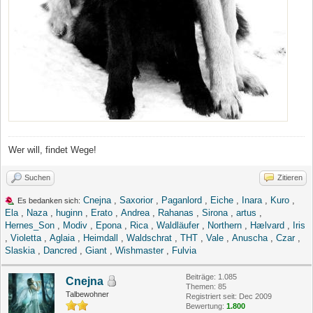
Wer will, findet Wege!
Suchen
Zitieren
Cnejna
,
Saxorior
,
Paganlord
,
Eiche
,
Inara
,
Kuro
,
Es bedanken sich:
Ela
,
Naza
,
huginn
,
Erato
,
Andrea
,
Rahanas
,
Sirona
,
artus
,
Hernes_Son
,
Modiv
,
Epona
,
Rica
,
Waldläufer
,
Northern
,
Hælvard
,
Iris
,
Violetta
,
Aglaia
,
Heimdall
,
Waldschrat
,
THT
,
Vale
,
Anuscha
,
Czar
,
Slaskia
,
Dancred
,
Giant
,
Wishmaster
,
Fulvia
Beiträge: 1.085
Cnejna
Themen: 85
Talbewohner
Registriert seit: Dec 2009
Bewertung:
1.800