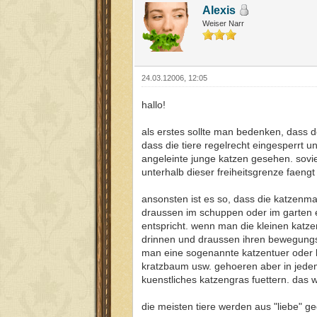
Alexis
Weiser Narr
24.03.12006, 12:05
hallo!
als erstes sollte man bedenken, dass d
dass die tiere regelrecht eingesperrt 
angeleinte junge katzen gesehen. sovie
unterhalb dieser freiheitsgrenze faengt d
ansonsten ist es so, dass die katzenma
draussen im schuppen oder im garten e
entspricht. wenn man die kleinen katz
drinnen und draussen ihren bewegungsra
man eine sogenannte katzentuer oder ka
kratzbaum usw. gehoeren aber in jedem
kuenstliches katzengras fuettern. das 
die meisten tiere werden aus "liebe" 