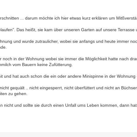
erschnitten ... darum möchte ich hier etwas kurz erklären um Mitßvers
elaufen". Das heißt, sie kam über unseren Garten auf unsere Terrasse u
Wohnung und wurde zutraulicher, wobei sie anfangs und heute immer no
nde.
r noch in der Wohnung wobei sie immer die Möglichkeit hatte nach dra
hmilch vom Bauern keine Zufütterung.
mit und hat auch schon die ein oder andere Minispinne in der Wohnung 
 nicht gequält .. nicht eingesperrt, nicht überfüttert und nicht an Büchs
eiten zu gehen.
n nicht und sollte sie durch einen Unfall ums Leben kommen, dann hat