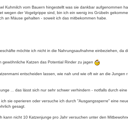
ssel Kuhmilch vom Bauern hingestellt was sie dankbar aufgenommen ha
et wegen der Vogelgrippe sind, bin ich ein wenig ins Grübeln gekomm
sslich an Mäuse gehalten - soweit ich das mitbekommen habe.
eschäfte möchte ich nicht in die Nahrungsaufnahme einbeziehen, da die
en gewöhnliche Katzen das Potential Rinder zu jagen
atzenmami entscheiden lassen, wie nah und wie oft wir an die Jungen r
ge ... das lässt sich nur sehr schwer verhindern - notfalls durch eine
se ich sie operieren oder versuche ich durch "Ausgangssperre" eine ne
ehrlich gesagt.
 ich kann nicht 10 Katzenjunge pro Jahr versuchen unter den Mitbewohne