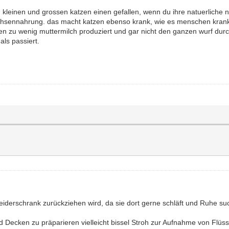
en kleinen und grossen katzen einen gefallen, wenn du ihre natuerliche
buechsennahrung. das macht katzen ebenso krank, wie es menschen krank
n zu wenig muttermilch produziert und gar nicht den ganzen wurf dur
ls passiert.
leiderschrank zurückziehen wird, da sie dort gerne schläft und Ruhe suc
d Decken zu präparieren vielleicht bissel Stroh zur Aufnahme von Flüs