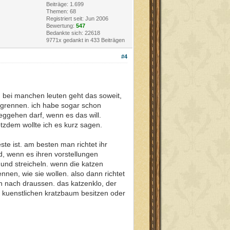
Beiträge: 1.699
Themen: 68
Registriert seit: Jun 2006
Bewertung:
547
Bedankte sich: 22618
9771x gedankt in 433 Beiträgen
#4
. bei manchen leuten geht das soweit,
wegrennen. ich habe sogar schon
eggehen darf, wenn es das will.
rotzdem wollte ich es kurz sagen.
te ist. am besten man richtet ihr
d, wenn es ihren vorstellungen
und streicheln. wenn die katzen
nen, wie sie wollen. also dann richtet
ch nach draussen. das katzenklo, der
n kuenstlichen kratzbaum besitzen oder