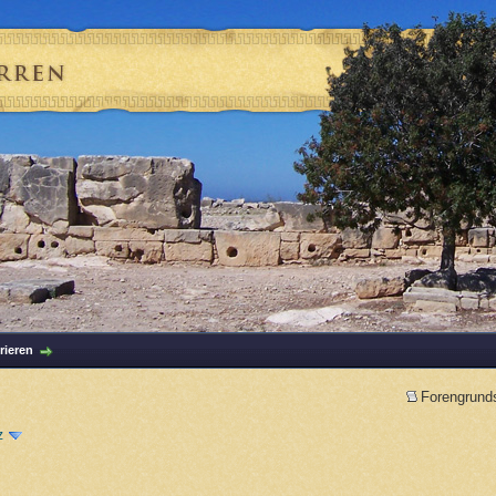
rieren
Forengrund
z