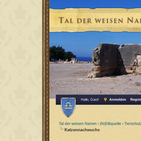
Hallo, Gast!
Anmelden
Regist
Tal der weisen Narren
›
(N)Ettiquette
›
Tierschut
Katzennachwuchs