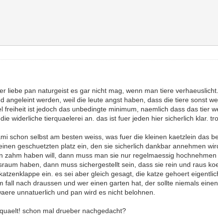
er liebe pan naturgeist es gar nicht mag, wenn man tiere verhaeuslicht
und angeleint werden, weil die leute angst haben, dass die tiere sonst 
l freiheit ist jedoch das unbedingte minimum, naemlich dass das tier w
ie widerliche tierquaelerei an. das ist fuer jeden hier sicherlich klar. t
mi schon selbst am besten weiss, was fuer die kleinen kaetzlein das bes
inen geschuetzten platz ein, den sie sicherlich dankbar annehmen wir
en zahm haben will, dann muss man sie nur regelmaessig hochnehmen 
um haben, dann muss sichergestellt sein, dass sie rein und raus koen
tzenklappe ein. es sei aber gleich gesagt, die katze gehoert eigentli
 fall nach draussen und wer einen garten hat, der sollte niemals eine
waere unnatuerlich und pan wird es nicht belohnen.
gequaelt! schon mal drueber nachgedacht?