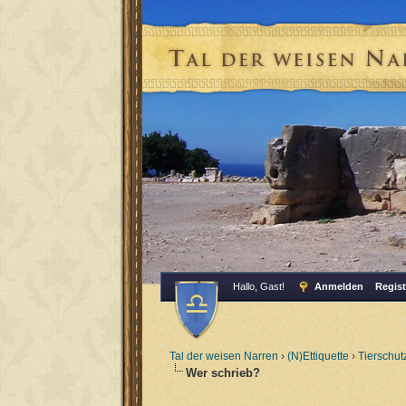
Hallo, Gast!
Anmelden
Regist
Tal der weisen Narren
›
(N)Ettiquette
›
Tierschut
Wer schrieb?