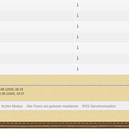
1
1
1
1
1
1
1
.08.12026, 06:19
2.08.12026, 19:37
Archiv-Modus
Alle Foren als gelesen markieren
RSS-Synchronisation