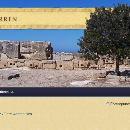
rieren
Forengrund
z
›
Tiere wehren sich