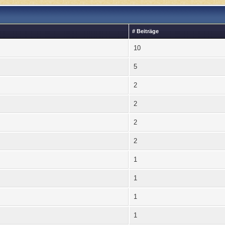
# Beiträge
10
5
2
2
2
2
1
1
1
1