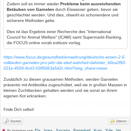
Zudem soll es immer wieder
Probleme beim ausreichenden
Betäuben von Garnelen
durch Eiswasser geben, bevor sie
geschlachtet werden. Und dies, obwohl es schonendere und
sicherere Methoden gebe.
Dies ist das Ergebnis einer Recherche des "International
Council for Animal Welfare" (ICAW) samt Supermarkt-Ranking,
die FOCUS online vorab exklusiv vorlag.
https://www.focus.de/gesundheit/ernaehrung/deutsche-essen-2-5-
milliarden-garnelen-pro-jahr-die-ekel-wahrheit-dahinter_b0ca2f50-
021e-4559-9cd3-0285063a5d2c.html?xing_share=news
Zusätzlich zu diesen grausamen Methoden, werden Garnelen
präventiv mit Antibiotika zugeschüttet, weil sie in großen Massen in
kleinen Zuchtbecken gehalten werden und sie sonst an ihrem
eigenen Kot erkranken.
Finde Dich selbst!
Suchen
Zitieren
Ela
,
Inara
,
Saxorior
,
Paganlord
,
Kuro
,
Yule
,
Iris
,
Es bedanken sich: