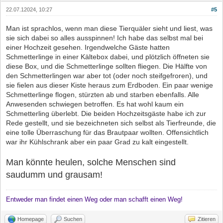
22.07.12024, 10:27
#5
Man ist sprachlos, wenn man diese Tierquäler sieht und liest, was
sie sich dabei so alles ausspinnen! Ich habe das selbst mal bei
einer Hochzeit gesehen. Irgendwelche Gäste hatten
Schmetterlinge in einer Kältebox dabei, und plötzlich öffneten sie
diese Box, und die Schmetterlinge sollten fliegen. Die Hälfte von
den Schmetterlingen war aber tot (oder noch steifgefroren), und
sie fielen aus dieser Kiste heraus zum Erdboden. Ein paar wenige
Schmetterlinge flogen, stürzten ab und starben ebenfalls. Alle
Anwesenden schwiegen betroffen. Es hat wohl kaum ein
Schmetterling überlebt. Die beiden Hochzeitsgäste habe ich zur
Rede gestellt, und sie bezeichneten sich selbst als Tierfreunde, die
eine tolle Überraschung für das Brautpaar wollten. Offensichtlich
war ihr Kühlschrank aber ein paar Grad zu kalt eingestellt.
Man könnte heulen, solche Menschen sind
saudumm und grausam!
Entweder man findet einen Weg oder man schafft einen Weg!
Homepage
Suchen
Zitieren