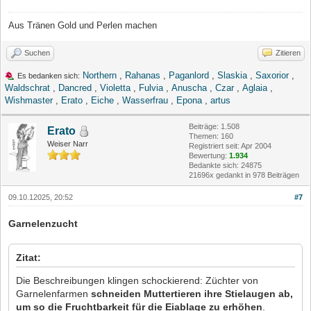
Aus Tränen Gold und Perlen machen
Suchen
Zitieren
Northern
,
Rahanas
,
Paganlord
,
Slaskia
,
Saxorior
,
Es bedanken sich:
Waldschrat
,
Dancred
,
Violetta
,
Fulvia
,
Anuscha
,
Czar
,
Aglaia
,
Wishmaster
,
Erato
,
Eiche
,
Wasserfrau
,
Epona
,
artus
Beiträge: 1.508
Erato
Themen: 160
Weiser Narr
Registriert seit: Apr 2004
Bewertung:
1.934
Bedankte sich: 24875
21696x gedankt in 978 Beiträgen
09.10.12025, 20:52
#7
Garnelenzucht
Zitat:
Die Beschreibungen klingen schockierend: Züchter von
Garnelenfarmen
schneiden Muttertieren ihre Stielaugen ab,
um so die Fruchtbarkeit für die Eiablage zu erhöhen
.