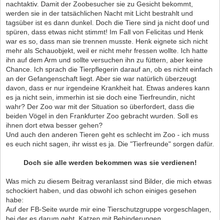
nachtaktiv. Damit der Zoobesucher sie zu Gesicht bekommt,
werden sie in der tatsächlichen Nacht mit Licht bestrahlt und
tagsüber ist es dann dunkel. Doch die Tiere sind ja nicht doof und
spüren, dass etwas nicht stimmt! Im Fall von Felicitas und Henk
war es so, dass man sie trennen musste. Henk eignete sich nicht
mehr als Schauobjekt, weil er nicht mehr fressen wollte. Ich hatte
ihn auf dem Arm und sollte versuchen ihn zu füttern, aber keine
Chance. Ich sprach die Tierpflegerin darauf an, ob es nicht einfach
an der Gefangenschaft liegt. Aber sie war natürlich überzeugt
davon, dass er nur irgendeine Krankheit hat. Etwas anderes kann
es ja nicht sein, immerhin ist sie doch eine Tierfreundin, nicht
wahr? Der Zoo war mit der Situation so überfordert, dass die
beiden Vögel in den Frankfurter Zoo gebracht wurden. Soll es
ihnen dort etwa besser gehen?
Und auch den anderen Tieren geht es schlecht im Zoo - ich muss
es euch nicht sagen, ihr wisst es ja. Die "Tierfreunde" sorgen dafür.
Doch sie alle werden bekommen was sie verdienen!
Was mich zu diesem Beitrag veranlasst sind Bilder, die mich etwas
schockiert haben, und das obwohl ich schon einiges gesehen
habe:
Auf der FB-Seite wurde mir eine Tierschutzgruppe vorgeschlagen,
bei der es darum geht, Katzen mit Behinderungen