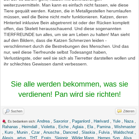
weiterzuvermitteln. Man kann es einfach nicht fassen, wie diese
Tiere gequält werden. Katzen, die in Metallgestellen herumlaufen
müssen, weil die Beine nicht mehr funktionieren. Katzen, deren
Hinterteil inklusive Bein abgetrennt ist oder der Rücken komplett
offen, das Skelett herausschauend. Und diese sogenannten
TIERFREUNDE tun alles, um sie am Leben zu halten! Man sieht
auf den Bildern, dass die Katzen Schmerzen leiden -
verschlimmert durch die Bestrebungen des Menschen. Und das
nur, weil diese Tierfreunde selbst Todesangst haben,
Verlustängste, oder weil sie sich als Tierretter darstellen wollen und
ihr schlechtes Gewissen damit verbessern.
Sie alle werden bekommen, was sie
verdienen! Pan wird sie richten!
Suchen
Zitieren
Andrea
,
Saxorior
,
Paganlord
,
Hælvard
,
Yule
,
Naza
,
Es bedanken sich:
Rahanas
,
Heimdall
,
Violetta
,
Eiche
,
Aglaia
,
Ela
,
Pamina
,
Wishmaster
,
Kuro
,
Munin
,
Czar
,
Anuscha
,
Dancred
,
Slaskia
,
Fulvia
,
Waldschrat
,
Alexis
,
artus
,
THT
,
Erato
,
Sleipnir
,
Wilder Mann
,
Hernes_Son
,
Alva
,