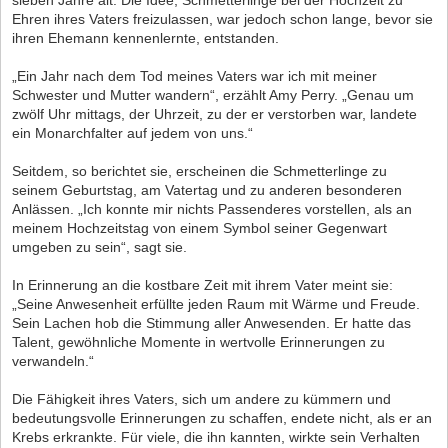
sieben Jahre alt. Die Idee, Schmetterlinge bei der Hochzeit zu
Ehren ihres Vaters freizulassen, war jedoch schon lange, bevor sie
ihren Ehemann kennenlernte, entstanden.
„Ein Jahr nach dem Tod meines Vaters war ich mit meiner
Schwester und Mutter wandern“, erzählt Amy Perry. „Genau um
zwölf Uhr mittags, der Uhrzeit, zu der er verstorben war, landete
ein Monarchfalter auf jedem von uns.“
Seitdem, so berichtet sie, erscheinen die Schmetterlinge zu
seinem Geburtstag, am Vatertag und zu anderen besonderen
Anlässen. „Ich konnte mir nichts Passenderes vorstellen, als an
meinem Hochzeitstag von einem Symbol seiner Gegenwart
umgeben zu sein“, sagt sie.
In Erinnerung an die kostbare Zeit mit ihrem Vater meint sie:
„Seine Anwesenheit erfüllte jeden Raum mit Wärme und Freude.
Sein Lachen hob die Stimmung aller Anwesenden. Er hatte das
Talent, gewöhnliche Momente in wertvolle Erinnerungen zu
verwandeln.“
Die Fähigkeit ihres Vaters, sich um andere zu kümmern und
bedeutungsvolle Erinnerungen zu schaffen, endete nicht, als er an
Krebs erkrankte. Für viele, die ihn kannten, wirkte sein Verhalten