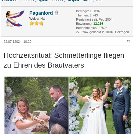
Beiträge: 13.034
Paganlord
Themen: 1.743
Weiser Narr
Registriert seit: Feb 2004
Bewertung:
13.216
Bedankte sich: 27525
275294x gedankt in 10040 Beiträgen
22.07.12024, 10:20
#4
Hochzeitsritual: Schmetterlinge fliegen
zu Ehren des Brautvaters