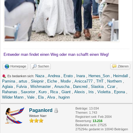
Entweder man findet einen Weg oder man schafft einen Weg!
Homepage
Suchen
Zitieren
Naza
,
Andrea
,
Erato
,
Inara
,
Hernes_Son
,
Heimdall
,
Es bedanken sich:
Pamina
,
artus
,
Sleipnir
,
Eiche
,
Modiv
,
Anicca777
,
THT
,
Northern
,
Aglaia
,
Fulvia
,
Wishmaster
,
Anuscha
,
Dancred
,
Slaskia
,
Czar
,
Rahanas
,
Saxorior
,
Kuro
,
Rica
,
Giant
,
Alexis
,
Iris
,
Violetta
,
Epona
,
Wilder Mann
,
Vale
,
Ela
,
Alva
,
huginn
Beiträge: 13.034
Paganlord
Themen: 1.743
Weiser Narr
Registriert seit: Feb 2004
Bewertung:
13.216
Bedankte sich: 27525
275294x gedankt in 10040 Beiträgen