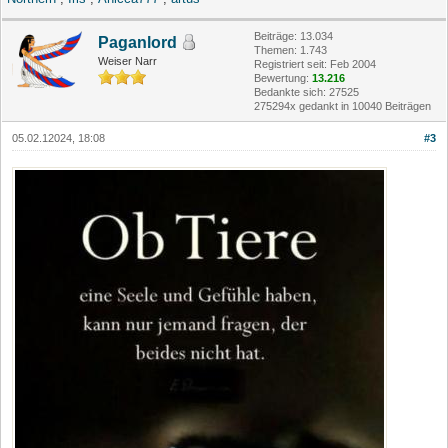
Beiträge: 13.034
Paganlord
Themen: 1.743
Weiser Narr
Registriert seit: Feb 2004
Bewertung:
13.216
Bedankte sich: 27525
275294x gedankt in 10040 Beiträgen
05.02.12024, 18:08
#3