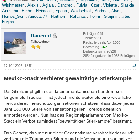
Wishmaster
,
Alexis
,
Aglaia
,
Dancred
,
Fulvia
,
Czar
,
Violetta
,
Slaskia
,
Anuscha
,
Eiche
,
Heimdall
,
Epona
,
Waldschrat
,
Andrea
,
Alva
,
Hernes_Son
,
Anicca777
,
Northern
,
Rahanas
,
Holmr
,
Sleipnir
,
artus
,
huginn
Beiträge: 945
Dancred
Themen: 31
Talbewohner
Registriert seit: Apr 2008
Bewertung:
167
Bedankte sich: 26928
28540x gedankt in 1058 Beiträgen
17.10.12025, 12:51
#8
Mexiko-Stadt verbietet gewalttätige Stierkämpfe
Der Stierkampf gilt in den lateinamerikanischen Ländern seit
langem als Tradition – ist jedoch nichts weiter als eine widerliche
Tierquälerei. Tierschutzorganisationen schätzen, dass dabei jedes
Jahr 180.000 Stiere von sensationsgeilen Toreros öffentlich
ermordet werden. Nun hat das Regionalparlament von Mexiko-
Stadt ein Verbot zumindest "gewalttätiger Stierkämpfe" bestimmt.
Das Gesetz, das mit nur einer Gegenstimme verabschiedet wurde,
verbietet die Tötung von Stieren und die Verwendung von spitzen