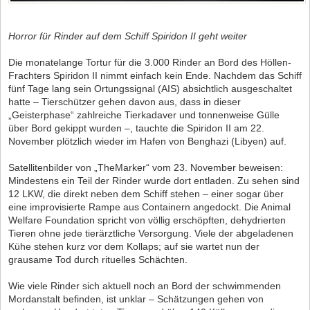
Horror für Rinder auf dem Schiff Spiridon II geht weiter
Die monatelange Tortur für die 3.000 Rinder an Bord des Höllen-
Frachters Spiridon II nimmt einfach kein Ende. Nachdem das Schiff
fünf Tage lang sein Ortungssignal (AIS) absichtlich ausgeschaltet
hatte – Tierschützer gehen davon aus, dass in dieser
„Geisterphase“ zahlreiche Tierkadaver und tonnenweise Gülle
über Bord gekippt wurden –, tauchte die Spiridon II am 22.
November plötzlich wieder im Hafen von Benghazi (Libyen) auf.
Satellitenbilder von „TheMarker“ vom 23. November beweisen:
Mindestens ein Teil der Rinder wurde dort entladen. Zu sehen sind
12 LKW, die direkt neben dem Schiff stehen – einer sogar über
eine improvisierte Rampe aus Containern angedockt. Die Animal
Welfare Foundation spricht von völlig erschöpften, dehydrierten
Tieren ohne jede tierärztliche Versorgung. Viele der abgeladenen
Kühe stehen kurz vor dem Kollaps; auf sie wartet nun der
grausame Tod durch rituelles Schächten.
Wie viele Rinder sich aktuell noch an Bord der schwimmenden
Mordanstalt befinden, ist unklar – Schätzungen gehen von