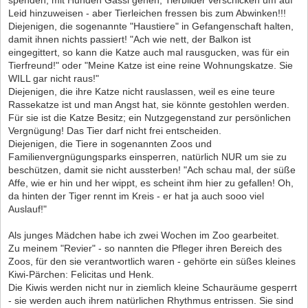
Leid hinzuweisen - aber Tierleichen fressen bis zum Abwinken!!!
Diejenigen, die sogenannte "Haustiere" in Gefangenschaft halten,
damit ihnen nichts passiert! "Ach wie nett, der Balkon ist
eingegittert, so kann die Katze auch mal rausgucken, was für ein
Tierfreund!" oder "Meine Katze ist eine reine Wohnungskatze. Sie
WILL gar nicht raus!"
Diejenigen, die ihre Katze nicht rauslassen, weil es eine teure
Rassekatze ist und man Angst hat, sie könnte gestohlen werden.
Für sie ist die Katze Besitz; ein Nutzgegenstand zur persönlichen
Vergnügung! Das Tier darf nicht frei entscheiden.
Diejenigen, die Tiere in sogenannten Zoos und
Familienvergnügungsparks einsperren, natürlich NUR um sie zu
beschützen, damit sie nicht aussterben! "Ach schau mal, der süße
Affe, wie er hin und her wippt, es scheint ihm hier zu gefallen! Oh,
da hinten der Tiger rennt im Kreis - er hat ja auch sooo viel
Auslauf!"
Als junges Mädchen habe ich zwei Wochen im Zoo gearbeitet.
Zu meinem "Revier" - so nannten die Pfleger ihren Bereich des
Zoos, für den sie verantwortlich waren - gehörte ein süßes kleines
Kiwi-Pärchen: Felicitas und Henk.
Die Kiwis werden nicht nur in ziemlich kleine Schauräume gesperrt
- sie werden auch ihrem natürlichen Rhythmus entrissen. Sie sind