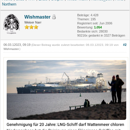
Northern
Beiträge: 4.428
Wishmaster
Themen: 195
Weiser Narr
Registriert seit: Jun 2006
Bewertung:
1.054
Bedankte sich: 28030
90216x gedankt in 3327 Beiträgen
06.03.12023, 09:19
#2
(Dieser Beitrag wurde zuletzt bearbeitet: 06.03.12023, 09:19 von
Wishmaster
.)