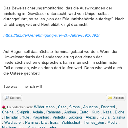
Das Beweissicherungsmonitoring, das die Auswirkungen der
Einleitung im Gewässer untersucht, wird von Uniper selbst
durchgeführt, so sei es „von der Erlaubnisbehörde auferlegt“. Nach
Unabhängigkeit und Neutralität klingt das nicht.
https://taz.de/Genehmigung-fuer-20-Jahre/!5916391/
Auf Rügen soll das nächste Terminal gebaut werden. Wenn die
Umweltstandards der Landesregierung dort denen der
niedersächsischen entsprechen, kann man sich im schlimmsten
Fall ausmalen, wie es dann dort laufen wird. Dann wird wohl auch
die Ostsee gechlort!
Tue was immer ich will!
Suchen
Zitieren
Wilder Mann
,
Czar
,
Sirona
,
Anuscha
,
Dancred
,
Es bedanken sich:
Cnejna
,
Sleipnir
,
Aglaia
,
Rahanas
,
Andrea
,
Erato
,
Kuro
,
Naza
,
Eiche
,
Heimdall
,
Yule
,
Paganlord
,
Violetta
,
Saxorior
,
Alexis
,
Fulvia
,
Slaskia
,
Waldläufer
,
Pamina
,
Ela
,
Inara
,
Waldschrat
,
Hernes_Son
,
Modiv
,
Northern
,
Iris
,
Anicca777
,
artus