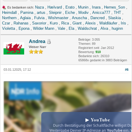
Naza
,
Hælvard
,
Erato
,
Munin
,
Inara
,
Hernes_Son
,
Es bedanken sich:
Heimdall
,
Pamina
,
artus
,
Sleipnir
,
Eiche
,
Modiv
,
Anicca777
,
THT
,
Northern
,
Aglaia
,
Fulvia
,
Wishmaster
,
Anuscha
,
Dancred
,
Slaskia
,
Czar
,
Rahanas
,
Saxorior
,
Kuro
,
Rica
,
Giant
,
Alexis
,
Waldläufer
,
Iris
,
Violetta
,
Epona
,
Wilder Mann
,
Vale
,
Ela
,
Waldschrat
,
Alva
,
huginn
Beiträge: 3.055
Andrea
Themen: 89
Weiser Narr
Registriert seit: Jan 2012
Bewertung:
910
Bedankte sich: 26310
65868x gedankt in 3883 Beiträgen
03.01.12025, 17:12
#6
▶ YouTube
Durch Bestätigung der Schaltfläche willigst Du
Weitergabe Deiner IP-Adresse an
YouTube
ein. 