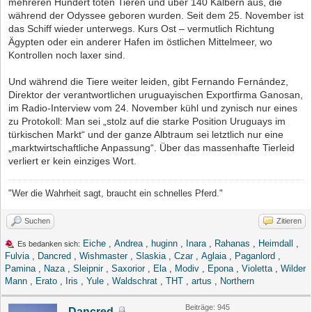
mehreren Hundert toten Tieren und über 140 Kälbern aus, die
während der Odyssee geboren wurden. Seit dem 25. November ist
das Schiff wieder unterwegs. Kurs Ost – vermutlich Richtung
Ägypten oder ein anderer Hafen im östlichen Mittelmeer, wo
Kontrollen noch laxer sind.
Und während die Tiere weiter leiden, gibt Fernando Fernández,
Direktor der verantwortlichen uruguayischen Exportfirma Ganosan,
im Radio-Interview vom 24. November kühl und zynisch nur eines
zu Protokoll: Man sei „stolz auf die starke Position Uruguays im
türkischen Markt“ und der ganze Albtraum sei letztlich nur eine
„marktwirtschaftliche Anpassung“. Über das massenhafte Tierleid
verliert er kein einziges Wort.
"Wer die Wahrheit sagt, braucht ein schnelles Pferd."
Suchen
Zitieren
Eiche
,
Andrea
,
huginn
,
Inara
,
Rahanas
,
Heimdall
,
Es bedanken sich:
Fulvia
,
Dancred
,
Wishmaster
,
Slaskia
,
Czar
,
Aglaia
,
Paganlord
,
Pamina
,
Naza
,
Sleipnir
,
Saxorior
,
Ela
,
Modiv
,
Epona
,
Violetta
,
Wilder
Mann
,
Erato
,
Iris
,
Yule
,
Waldschrat
,
THT
,
artus
,
Northern
Beiträge: 945
Dancred