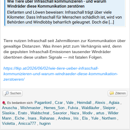
Tiere nutzen Infraschall seit Jahrmillionen zur Kommunikation über
gewaltige Distanzen. Was ihnen jetzt zum Verhängnis wird, denn
die gepulsten Infraschall-Emissionen tausender Windräder
übertönen diese uralten Signale — mit fatalen Folgen.
https://tkp.at/2026/06/02/wie-tiere-ueber-infraschall-
kommunizieren-und-warum-windraeder-diese-kommunikation-
zerstoeren/
Suchen
Zitieren
Paganlord
,
Czar
,
Vale
,
Heimdall
,
Alexis
,
Aglaia
,
Es bedanken sich:
Anuscha
,
Wishmaster
,
Hernes_Son
,
Fulvia
,
Waldläufer
,
Sleipnir
,
Slaskia
,
Erato
,
Waldschrat
,
Saxorior
,
Naza
,
Modiv
,
artus
,
Wilder
Mann
,
Eiche
,
Inara
,
Rahanas
,
Andrea
,
Iris
,
Ela
,
Yule
,
Northern
,
Violetta
,
Anicca777
,
huginn