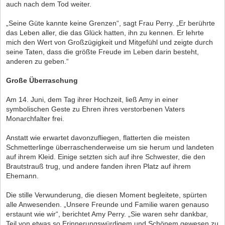
auch nach dem Tod weiter.
„Seine Güte kannte keine Grenzen“, sagt Frau Perry. „Er berührte
das Leben aller, die das Glück hatten, ihn zu kennen. Er lehrte
mich den Wert von Großzügigkeit und Mitgefühl und zeigte durch
seine Taten, dass die größte Freude im Leben darin besteht,
anderen zu geben.“
Große Überraschung
Am 14. Juni, dem Tag ihrer Hochzeit, ließ Amy in einer
symbolischen Geste zu Ehren ihres verstorbenen Vaters
Monarchfalter frei.
Anstatt wie erwartet davonzufliegen, flatterten die meisten
Schmetterlinge überraschenderweise um sie herum und landeten
auf ihrem Kleid. Einige setzten sich auf ihre Schwester, die den
Brautstrauß trug, und andere fanden ihren Platz auf ihrem
Ehemann.
Die stille Verwunderung, die diesen Moment begleitete, spürten
alle Anwesenden. „Unsere Freunde und Familie waren genauso
erstaunt wie wir“, berichtet Amy Perry. „Sie waren sehr dankbar,
Teil von etwas so Erinnerungswürdigem und Schönem gewesen zu