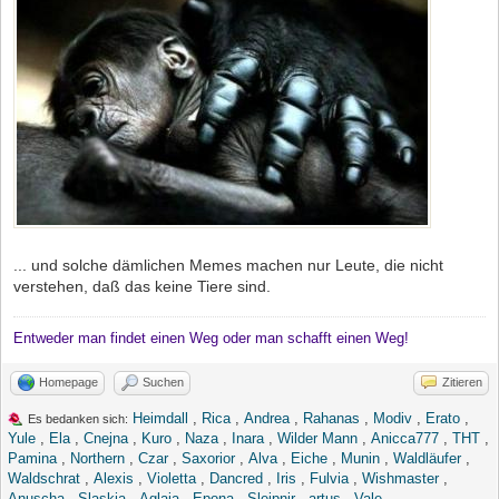
... und solche dämlichen Memes machen nur Leute, die nicht
verstehen, daß das keine Tiere sind.
Entweder man findet einen Weg oder man schafft einen Weg!
Homepage
Suchen
Zitieren
Heimdall
,
Rica
,
Andrea
,
Rahanas
,
Modiv
,
Erato
,
Es bedanken sich:
Yule
,
Ela
,
Cnejna
,
Kuro
,
Naza
,
Inara
,
Wilder Mann
,
Anicca777
,
THT
,
Pamina
,
Northern
,
Czar
,
Saxorior
,
Alva
,
Eiche
,
Munin
,
Waldläufer
,
Waldschrat
,
Alexis
,
Violetta
,
Dancred
,
Iris
,
Fulvia
,
Wishmaster
,
Anuscha
,
Slaskia
,
Aglaia
,
Epona
,
Sleipnir
,
artus
,
Vale