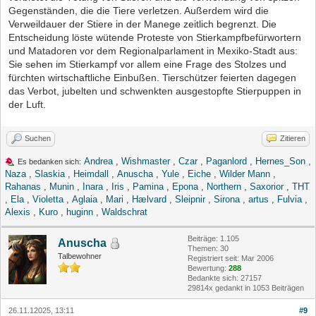
Gegenständen, die die Tiere verletzen. Außerdem wird die
Verweildauer der Stiere in der Manege zeitlich begrenzt. Die
Entscheidung löste wütende Proteste von Stierkampfbefürwortern
und Matadoren vor dem Regionalparlament in Mexiko-Stadt aus:
Sie sehen im Stierkampf vor allem eine Frage des Stolzes und
fürchten wirtschaftliche Einbußen. Tierschützer feierten dagegen
das Verbot, jubelten und schwenkten ausgestopfte Stierpuppen in
der Luft.
Suchen
Zitieren
Andrea
,
Wishmaster
,
Czar
,
Paganlord
,
Hernes_Son
,
Es bedanken sich:
Naza
,
Slaskia
,
Heimdall
,
Anuscha
,
Yule
,
Eiche
,
Wilder Mann
,
Rahanas
,
Munin
,
Inara
,
Iris
,
Pamina
,
Epona
,
Northern
,
Saxorior
,
THT
,
Ela
,
Violetta
,
Aglaia
,
Mari
,
Hælvard
,
Sleipnir
,
Sirona
,
artus
,
Fulvia
,
Alexis
,
Kuro
,
huginn
,
Waldschrat
Beiträge: 1.105
Anuscha
Themen: 30
Talbewohner
Registriert seit: Mar 2006
Bewertung:
288
Bedankte sich: 27157
29814x gedankt in 1053 Beiträgen
26.11.12025, 13:11
#9