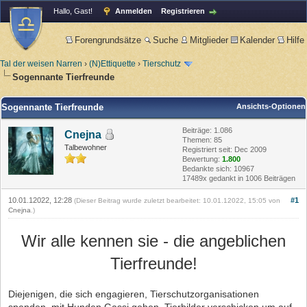
Hallo, Gast!
Anmelden
Registrieren
Forengrundsätze
Suche
Mitglieder
Kalender
Hilfe
Tal der weisen Narren
›
(N)Ettiquette
›
Tierschutz
Sogennante Tierfreunde
Sogennante Tierfreunde
Ansichts-Optionen
Beiträge: 1.086
Cnejna
Themen: 85
Talbewohner
Registriert seit: Dec 2009
Bewertung:
1.800
Bedankte sich: 10967
17489x gedankt in 1006 Beiträgen
10.01.12022, 12:28
#1
(Dieser Beitrag wurde zuletzt bearbeitet: 10.01.12022, 15:05 von
Cnejna
.)
Wir alle kennen sie - die angeblichen
Tierfreunde!
Diejenigen, die sich engagieren, Tierschutzorganisationen
spenden, mit Hunden Gassi gehen, Tierbilder verschicken um auf