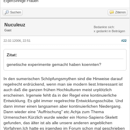
EigenSinnige Frauen
Suchen
Zitieren
Nuculeuz
Bedankte sich:
Gast
x gedankt in Beiträgen
22.02.12006, 22:51
#22
Zitat:
genetische experimente gemacht haben koennten?
In den sumerischen Schöpfungsmythen sind die Hinweise darauf
regelrecht erdrückend, wenn man sie modern liest.Interessant ist
auch daß die ganzen frühen Hochkulturen meist urplötzlich
erscheinen. Irgenwie fehlt da in der Regel eine kontinuierliche
Entwicklung. Es gibt immer regelrechte Entwicklungsschübe. Und
dann immer einen langsamen aber kontinuierlichen Niedergang.
Dann wieder eine "Auffrischung" etc.Achja zum Thema
Urmenschen:Kürzlich wurde wieder ein Homo-Sapiens-Skelett
gefunden, das älter ist als alle unsere anderen angeblichen
Vorfahren.Ich hatte es irgendwo im Forum schon mal geschrieben