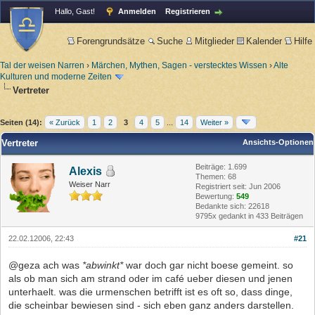
Hallo, Gast!
Anmelden
Registrieren
Forengrundsätze
Suche
Mitglieder
Kalender
Hilfe
Tal der weisen Narren
›
Märchen, Mythen, Sagen - verstecktes Wissen
›
Alte
Kulturen und moderne Zeiten
Vertreter
Seiten (14):
« Zurück
1
2
3
4
5
...
14
Weiter »
Vertreter
Ansichts-Optionen
Beiträge: 1.699
Alexis
Themen: 68
Weiser Narr
Registriert seit: Jun 2006
Bewertung:
549
Bedankte sich: 22618
9795x gedankt in 433 Beiträgen
22.02.12006, 22:43
#21
@geza ach was
*abwinkt*
war doch gar nicht boese gemeint. so
als ob man sich am strand oder im café ueber diesen und jenen
unterhaelt. was die urmenschen betrifft ist es oft so, dass dinge,
die scheinbar bewiesen sind - sich eben ganz anders darstellen.