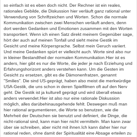
so einfach ist es eben doch nicht. Der Rechner ist ein reales,
rationales Gebilde, die Diskussion hier verläuft ganz rational unter
Verwendung von Schriftzeichen und Worten. Schon die normale
Kommunikation zwischen zwei Menschen verläuft anders, denn
dort werden Gedanken und Emotionen zusammen mit den Worten
transportiert. Wenn ich einen Satz direkt meinem Gegenüber sage,
hört der auch auf meinen Tonfall und sieht meine Gestik im
Gesicht und meine Körpersprache. Selbst mein Geruch variiert.
Und meine Gedanken spürt er vielleicht auch. Worte sind also nur
in kleiner Bestandtheil der normalen Kommunikation.Hier ist es
anders, hier gibt es nur die Worte, die jeder je nach Erziehung und
Erfahrungshorizont anders verstehen kann. Um die Gesten im
Gesicht zu ersetzen, gibt es die Dämonenfratzen, genannt
"Smilies". Die sind US-geprägt, haben also meist die merkwürdige
USA-Gestik, die uns schon in deren Spielfilmen oft auf den Nerv
geht. Die Gestik ist ja kulturell geprägt und wird überall etwas
anders verwendet.Hier ist also nur eine rationale Diskussion
möglich, alles darübehinausgehende fehlt. Deswegen muß man
hier rational argumentieren, die Worte so benutzen, wie die
Mehrheit der Deutschen sie benutzt und definiert, die Dinge, die
nicht-rational sind, kann man hier nicht vermitteln. Man kann zwar
über sie schreiben, aber nicht mit ihnen.Ich kann daher hier nur
rational reden, ohne damit der Spiritualität eine Absage erteilen zu