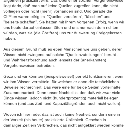
allgemein praktiziert wird. Das Übel einer solchen Vorgehensweise
liegt darin, daß man auf keine Quellen zugreifen kann, die nicht
vorliegen oder nicht (mehr) vorhanden sind. Und gerade die
Ch**ten waren eifrig im: "Quellen zerstören", "fälschen" und
"beiseite schaffen". Sie hätten mit Ihrem Vorgehen Erfolg, wenn wir
uns heute darauf einlassen täten und uns nur nach dem richten
würden, was sie (die Chr**ten) uns zur Auswertung übriggelassen
haben.
Aus diesem Grund muß es eben Menschen wie uns geben, deren
Wissen nicht zwingend auf solche "Quellenzuteilungen" beruht -
und Wahrheitsforschung auch jenseits der (anerkannten)
Vorgehensweisen betreiben.
Geza und wir könnten (beispielsweise!) perfekt funktionieren, wenn
wir ihm Wissen vermitteln, für welches er dann die tatsächlichen
Beweise recherchiert. Das wäre eine für beide Seiten vorteilhafte
Zusammenarbeit. Denn unser Nachteil ist der, daß wir zwar viele
Dinge wissen, jedoch nicht (hundertprozentig) materiell belegen
können (und aus Zeit- und Kapazitätsgründen auch nicht wollen).
Wovon ich hier rede, das ist auch keine Neuheit, sondern eine in
der Vorzeit (bis heute) praktizierte Üblichkeit. Geschah in
damaliger Zeit ein Verbrechen, das nicht aufgeklärt werden konnte