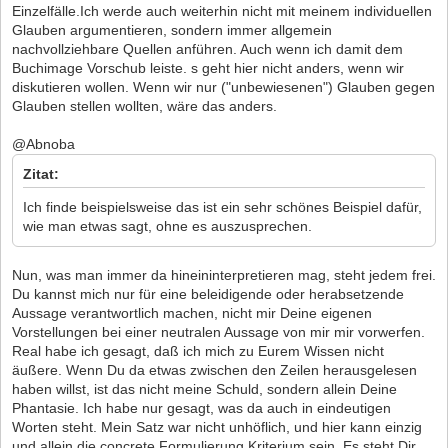
Einzelfälle.Ich werde auch weiterhin nicht mit meinem individuellen
Glauben argumentieren, sondern immer allgemein
nachvollziehbare Quellen anführen. Auch wenn ich damit dem
Buchimage Vorschub leiste. s geht hier nicht anders, wenn wir
diskutieren wollen. Wenn wir nur ("unbewiesenen") Glauben gegen
Glauben stellen wollten, wäre das anders.
@Abnoba
Zitat:
Ich finde beispielsweise das ist ein sehr schönes Beispiel dafür,
wie man etwas sagt, ohne es auszusprechen.
Nun, was man immer da hineininterpretieren mag, steht jedem frei.
Du kannst mich nur für eine beleidigende oder herabsetzende
Aussage verantwortlich machen, nicht mir Deine eigenen
Vorstellungen bei einer neutralen Aussage von mir mir vorwerfen.
Real habe ich gesagt, daß ich mich zu Eurem Wissen nicht
äußere. Wenn Du da etwas zwischen den Zeilen herausgelesen
haben willst, ist das nicht meine Schuld, sondern allein Deine
Phantasie. Ich habe nur gesagt, was da auch in eindeutigen
Worten steht. Mein Satz war nicht unhöflich, und hier kann einzig
und allein die concrete Formulierung Kriterium sein. Es steht Dir