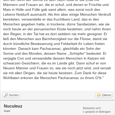
Männern und Frauen an, die er schuf, und denen er Früchte und
Mais in Hülle und Fülle gab samt allem, was sonst noch des
Lebens Notdurft ausmacht. Als ihm aber einige Menschen Verdruß
bereiteten, verwandelte er das fruchtbare Land, das er den
Menschen gegeben hatte, in trockene, dürre Sandwüsten, wie sie
noch heute an der peruanischen Küste bestehen, und nahm ihnen
den Regen; in der Tat hat es dort seitdem nie mehr geregnet. Er
ließ den Menschen aus Barmherzigkeit nur die Flüsse, damit sie
durch künstliche Bewässerung und Feldarbeit ihr Leben fristen
könnten. Danach kam Pachacamac, gleichfalls ein Sohn der
Sonne und des Mondes, dessen Name ,,Schöpfer" bedeutet. Er
verjagte Con und verwandelte dessen Menschen in Katzen mit
schwarzen Gesichtern, die es im Lande gibt. Dann schuf er von
Neuem Männer und Frauen so, wie sie noch jetzt sind, und versah
sie mit allen Dingen, die sie heute besitzen. Zum Dank für diese
Wohltaten erkoren die Menschen Pachacamac zu ihrem G*tt."
Suchen
Zitieren
Nuculeuz
Bedankte sich:
Gast
x gedankt in Beiträgen