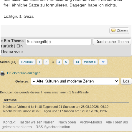
frei, ähnliche Sätze zu formulieren. Dagegen habe ich nichts.
Lichtgruß, Geza
Zitieren
«
Ein Thema
zurück
|
Ein
Thema vor
»
Seiten (14):
« Zurück
1
2
3
4
5
...
14
Weiter »
Druckversion anzeigen
Gehe zu:
Benutzer, die gerade dieses Thema anschauen: 1 Gast/Gäste
Termine
Nächster Vollmond ist in 18 Tagen und 21 Stunden am 28.08.12026, 06:19
Nächster Neumond ist in 3 Tagen und 11 Stunden am 12.08.12026, 19:37
Kontakt
Tal der weisen Narren
Nach oben
Archiv-Modus
Alle Foren als
gelesen markieren
RSS-Synchronisation