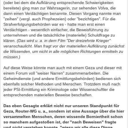
(oder bei dem die Aufklärung entsprechende Schwierigkeiten
bereitete) ging man zur Wahrsagerin, zur sehenden Völva, die
dann einen Verdächtigen benannte. Diesen Vorgang nannte man
"zeihen" (vergl. auch Prophezeien) oder "bezichtigen". Für die
Strafverfolgungsbehörden war es - hatte man erst einen
Verdächtigen - wesentlich einfacher, die Beweisführung zu
unternehmen und die tatsächliche (materielle) Schuldfrage zu
klären.
(Das wird u. a. in dem Film "Der dreizehnte Krieger"
veranschaulicht. Man fragt vor der materiellen Aufklärung zunächst
die Wissenden, um nicht in alle möglichen Richtungen ermitteln zu
müssen.)
Auf diese Weise könnte man auch mit einem Geza und dieser mit
einem Forum voll "weiser Narren" zusammenarbeiten. Die
Geheimdienste (und andere Ermittlungsbehörden) bedienen sich
ebenfalls solcher Methoden und Menschen. Trotzdem muß nach
jeder PSI-Ermittlung ein Kriminologe oder Wissenschuftler die
entsprechenden materiellen Beweise beschaffen.
Das eben Gesagte erklärt nicht nur unseren Standpunkt für
Geza, Router-WG u. a., sondern ist eine Aussage über die hier
versammelten Menschen, deren wissende Borniertheit schon
so manchem aufgestoßen ist, der "nach Beweisen" fragte
und nicht verstehen konnte, "wieso wir alle diese Dinge