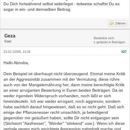
Du Dich fortwährend selbst widerlegst - teilweise schaffst Du es
sogar in ein- und demselben Beitrag.
Zitieren
Geza
Bedankte sich:
Gast
x gedankt in Beiträgen
23.02.12006, 13:26
#27
Hallo Abnoba,
Dein Beispiel ist überhaupt nicht überzeugend. Einmal meine Kritik
an der Aggressivität zusammen mit der Vermutung, diese rühre
auch von der Mangelernährung her, dann meine berechtigte Kritik
an einer arroganten Bewertung in Euren beiden Beiträgen. Da ist
weder irgendein Widerspruch vorhanden, noch läßt er sich
hineindeuteln. Ich war weder arrogant, noch aggressiv, sondern
habe sachlich darauf hingewiesen, daß es so nicht geht. Daß sich
einige der Pflanzenesser recht unsachlich, ja beleidigend
gegenüber mir geäußert haben, sollte Dir nicht entgangen sein
(Stichwort "Aasfresser", "Mörder" "stinkend" usw.). Wenn ich diese
verbale gegen mich gerichtete Aggression nahmhaft mache und