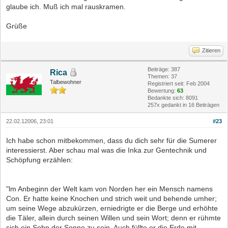
glaube ich. Muß ich mal rauskramen.
Grüße
Zitieren
Beiträge: 387
Rica
Themen: 37
Talbewohner
Registriert seit: Feb 2004
Bewertung:
63
Bedankte sich: 8091
257x gedankt in 16 Beiträgen
22.02.12006, 23:01
#23
Ich habe schon mitbekommen, dass du dich sehr für die Sumerer
interessierst. Aber schau mal was die Inka zur Gentechnik und
Schöpfung erzählen:
"lm Anbeginn der Welt kam von Norden her ein Mensch namens
Con. Er hatte keine Knochen und strich weit und behende umher;
um seine Wege abzukürzen, erniedrigte er die Berge und erhöhte
die Täler, allein durch seinen Willen und sein Wort; denn er rühmte
sich ein Sohn der Sonne zu sein. Auch füllte er die Erde mit