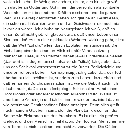
wollen.Ich sehe die Welt ganz anders, als Ihr, des bin ich gewiß.
Ich glaube an Götter und Göttinnen, die persönlich als spirituelle
Wesenheiten mit besonderen Kräften existieren und die ganze
Welt (das Weltall) geschaffen haben. Ich glaube an Geistwesen,
die schon mal inkarniert waren und an Geistwesen, die noch nie
inkarniert waren. Ich glaube an Naturgeister. Ich weiß, daß es
einen Zufall nicht gibt. Ich glaube daran, daß unser Leben einen
Sinn hat, daß es um eine (spirituelle) Weiterentwicklung geht, nicht
daß die Welt "zufällig" allein durch Evolution entstanden ist. Die
Einhaltung einer bestimmten Ethik ist dafür Voraussetzung.
Menschen, Tiere, auch Pflanzen haben jeweils individuelle Seelen
(das wort ist indogermanisch, also vorchr?stlich).Ich glaube, daß
uns das Schicksal vorherbestimmt wurde (unter Berücksichtigung
unserer früheren Leben - Karmaprinzip), ich glaube, daß der Tod
überhaupt nicht schlimm ist, sondern zum Leben dazugehört und
daß er nur ein Durchgangsstadium ist, wie die Geburt auch. Ich
glaube auch, daß das uns festgelegte Schicksal an Hand eines
Horoskopes oder anderer Methoden erkennbar wird. Bjarka ist
anerkannte Astrologin und ich bin immer wieder fasziniert davon,
wie bestimmte Gestirnsstände Dinge anzeigen. Denn alles greift
nach meinem Glauben ineinander, die Planeten kreisen um die
Sonne wie Elektronen um den Atomkern. Es ist alles ein großes
Gefüge, und der Mensch ist Teil davon. Der Tod von Menschen wie
von Tieren ist nicht schlimm und nicht zu verwerfen. Die Götter