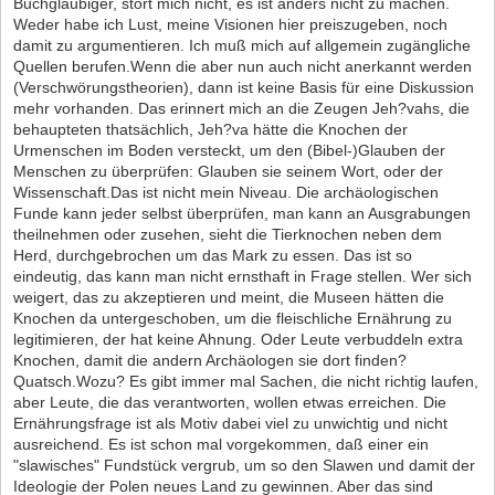
Buchgläubiger, stört mich nicht, es ist anders nicht zu machen.
Weder habe ich Lust, meine Visionen hier preiszugeben, noch
damit zu argumentieren. Ich muß mich auf allgemein zugängliche
Quellen berufen.Wenn die aber nun auch nicht anerkannt werden
(Verschwörungstheorien), dann ist keine Basis für eine Diskussion
mehr vorhanden. Das erinnert mich an die Zeugen Jeh?vahs, die
behaupteten thatsächlich, Jeh?va hätte die Knochen der
Urmenschen im Boden versteckt, um den (Bibel-)Glauben der
Menschen zu überprüfen: Glauben sie seinem Wort, oder der
Wissenschaft.Das ist nicht mein Niveau. Die archäologischen
Funde kann jeder selbst überprüfen, man kann an Ausgrabungen
theilnehmen oder zusehen, sieht die Tierknochen neben dem
Herd, durchgebrochen um das Mark zu essen. Das ist so
eindeutig, das kann man nicht ernsthaft in Frage stellen. Wer sich
weigert, das zu akzeptieren und meint, die Museen hätten die
Knochen da untergeschoben, um die fleischliche Ernährung zu
legitimieren, der hat keine Ahnung. Oder Leute verbuddeln extra
Knochen, damit die andern Archäologen sie dort finden?
Quatsch.Wozu? Es gibt immer mal Sachen, die nicht richtig laufen,
aber Leute, die das verantworten, wollen etwas erreichen. Die
Ernährungsfrage ist als Motiv dabei viel zu unwichtig und nicht
ausreichend. Es ist schon mal vorgekommen, daß einer ein
"slawisches" Fundstück vergrub, um so den Slawen und damit der
Ideologie der Polen neues Land zu gewinnen. Aber das sind