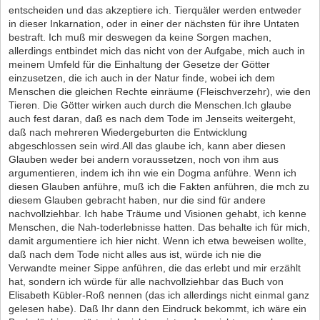
entscheiden und das akzeptiere ich. Tierquäler werden entweder
in dieser Inkarnation, oder in einer der nächsten für ihre Untaten
bestraft. Ich muß mir deswegen da keine Sorgen machen,
allerdings entbindet mich das nicht von der Aufgabe, mich auch in
meinem Umfeld für die Einhaltung der Gesetze der Götter
einzusetzen, die ich auch in der Natur finde, wobei ich dem
Menschen die gleichen Rechte einräume (Fleischverzehr), wie den
Tieren. Die Götter wirken auch durch die Menschen.Ich glaube
auch fest daran, daß es nach dem Tode im Jenseits weitergeht,
daß nach mehreren Wiedergeburten die Entwicklung
abgeschlossen sein wird.All das glaube ich, kann aber diesen
Glauben weder bei andern voraussetzen, noch von ihm aus
argumentieren, indem ich ihn wie ein Dogma anführe. Wenn ich
diesen Glauben anführe, muß ich die Fakten anführen, die mch zu
diesem Glauben gebracht haben, nur die sind für andere
nachvollziehbar. Ich habe Träume und Visionen gehabt, ich kenne
Menschen, die Nah-toderlebnisse hatten. Das behalte ich für mich,
damit argumentiere ich hier nicht. Wenn ich etwa beweisen wollte,
daß nach dem Tode nicht alles aus ist, würde ich nie die
Verwandte meiner Sippe anführen, die das erlebt und mir erzählt
hat, sondern ich würde für alle nachvollziehbar das Buch von
Elisabeth Kübler-Roß nennen (das ich allerdings nicht einmal ganz
gelesen habe). Daß Ihr dann den Eindruck bekommt, ich wäre ein