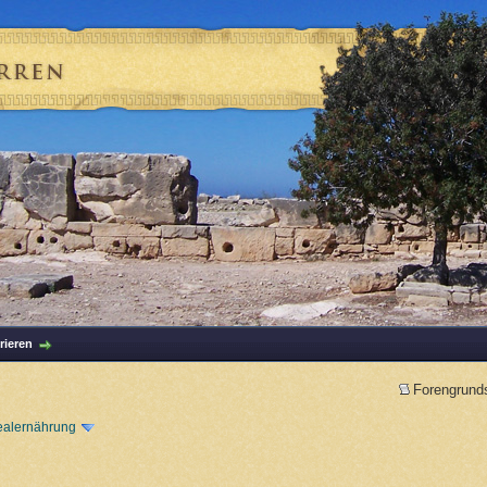
rieren
Forengrund
ealernährung