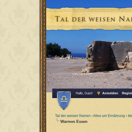
Hallo, Gast!
Anmelden
Regist
Tal der weisen Narren
›
Alles um Ernährung
›
Id
Warmes Essen