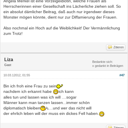
Angela Merkel ist eine Vorzeigeidiotin, welche Frauen als
Herrscherinnen einer Gesellschaft ins Lächerliche ziehen soll. So
ein absolut dämlicher Beitrag, daß auch nur irgendwer dieses
Monster mögen könnte, dient nur zur Diffamierung der Frauen.
Also nochmal ein Hoch auf die Weiblichkeit! Der Vermännlichung
zum Trotz!
Zitieren
Liza
Bedankte sich:
Gast
x gedankt in Beiträgen
10.03.12012, 01:55
#47
Bin ich froh eine Frau zu sein
nachdem ich erkannt habe
ich kann
alles tun und lassen was ich will ....sogar
Männer kann man tanzen lassen...immer schön
diplomatisch bleiben
....und wer das nicht will
der ehrlich leben will der muss ein dickes Fell haben.
Zitieren