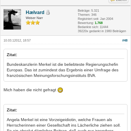
Beiträge: 5.321
Hælvard
Themen: 346
Weiser Narr
Registriert seit: Jan 2004
Bewertung:
1.768
Bedankte sich: 11444
39220x gedankt in 1980 Beiträgen
10.03.12012, 18:57
#48
Zitat:
Bundeskanzlerin Merkel ist die beliebteste Regierungschefin
Europas. Das ist zumindest das Ergebnis einer Umfrage des
französischen Meinungsforschungsinstituts BVA.
Mich haben die nicht gefragt
Zitat:
Angela Merkel ist eine Vorzeigeidiotin, welche Frauen als
Herrscherinnen einer Gesellschaft ins Lächerliche ziehen soll.
So ein absolut dämlicher Beitrag, daß auch nur irgendwer