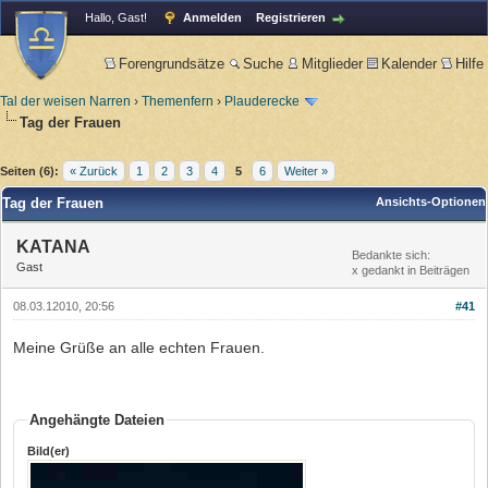
Hallo, Gast!
Anmelden
Registrieren
Forengrundsätze
Suche
Mitglieder
Kalender
Hilfe
Tal der weisen Narren
›
Themenfern
›
Plauderecke
Tag der Frauen
Seiten (6):
« Zurück
1
2
3
4
5
6
Weiter »
Tag der Frauen
Ansichts-Optionen
KATANA
Bedankte sich:
Gast
x gedankt in Beiträgen
08.03.12010, 20:56
#41
Meine Grüße an alle echten Frauen.
Angehängte Dateien
Bild(er)