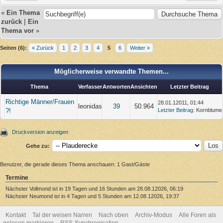
«
Ein Thema
zurück
|
Ein
Thema vor
»
Seiten (6):
« Zurück
1
2
3
4
5
6
Weiter »
Möglicherweise verwandte Themen...
Thema
Verfasser
Antworten
Ansichten
Letzter Beitrag
Richtige Männer/Frauen
28.01.12011, 01:44
leonidas
39
50.964
?!
Letzter Beitrag
: Kornblume
Druckversion anzeigen
Gehe zu:
Benutzer, die gerade dieses Thema anschauen: 1 Gast/Gäste
Termine
Nächster Vollmond ist in 19 Tagen und 16 Stunden am 28.08.12026, 06:19
Nächster Neumond ist in 4 Tagen und 5 Stunden am 12.08.12026, 19:37
Kontakt
Tal der weisen Narren
Nach oben
Archiv-Modus
Alle Foren als
gelesen markieren
RSS-Synchronisation