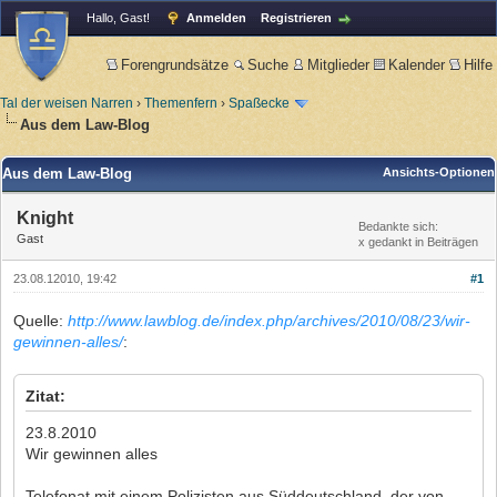
Hallo, Gast!
Anmelden
Registrieren
Forengrundsätze
Suche
Mitglieder
Kalender
Hilfe
Tal der weisen Narren
›
Themenfern
›
Spaßecke
Aus dem Law-Blog
Aus dem Law-Blog
Ansichts-Optionen
Knight
Bedankte sich:
Gast
x gedankt in Beiträgen
23.08.12010, 19:42
#1
Quelle:
http://www.lawblog.de/index.php/archives/2010/08/23/wir-
gewinnen-alles/
:
Zitat:
23.8.2010
Wir gewinnen alles
Telefonat mit einem Polizisten aus Süddeutschland, der von