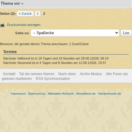
Thema vor
»
Seiten (2):
« Zurück
1
2
Druckversion anzeigen
Gehe zu:
Benutzer, die gerade dieses Thema anschauen: 1 Gast/Gäste
Termine
Nächster Vollmond ist in 19 Tagen und 19 Stunden am 28.08.12026, 06:19
Nächster Neumond ist in 4 Tagen und 8 Stunden am 12.08.12026, 19:37
Kontakt
Tal der weisen Narren
Nach oben
Archiv-Modus
Alle Foren als
gelesen markieren
RSS-Synchronisation
Impressum
-
Datenschutz
-
Mittelalter Hochzeit
-
Normalkost.de
-
Namenkunde.de