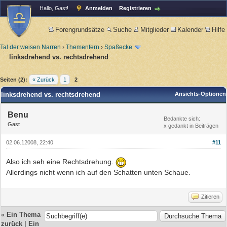
Hallo, Gast!
Anmelden
Registrieren
Forengrundsätze
Suche
Mitglieder
Kalender
Hilfe
Tal der weisen Narren
›
Themenfern
›
Spaßecke
linksdrehend vs. rechtsdrehend
Seiten (2):
« Zurück
1
2
linksdrehend vs. rechtsdrehend
Ansichts-Optionen
Benu
Bedankte sich:
Gast
x gedankt in Beiträgen
02.06.12008, 22:40
#11
Also ich seh eine Rechtsdrehung.
Allerdings nicht wenn ich auf den Schatten unten Schaue.
Zitieren
«
Ein Thema
zurück
|
Ein