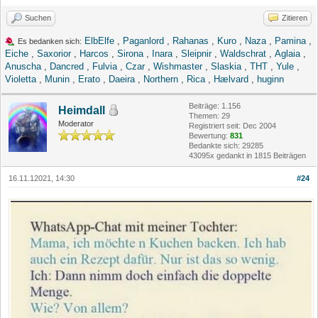
Suchen
Zitieren
ElbElfe
,
Paganlord
,
Rahanas
,
Kuro
,
Naza
,
Pamina
,
Es bedanken sich:
Eiche
,
Saxorior
,
Harcos
,
Sirona
,
Inara
,
Sleipnir
,
Waldschrat
,
Aglaia
,
Anuscha
,
Dancred
,
Fulvia
,
Czar
,
Wishmaster
,
Slaskia
,
THT
,
Yule
,
Violetta
,
Munin
,
Erato
,
Daeira
,
Northern
,
Rica
,
Hælvard
,
huginn
Beiträge: 1.156
Heimdall
Themen: 29
Moderator
Registriert seit: Dec 2004
Bewertung:
831
Bedankte sich: 29285
43095x gedankt in 1815 Beiträgen
16.11.12021, 14:30
#24