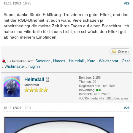
12.11.12021, 18:25
#22
Super, danke für die Erklärung. Trotzdem ein guter Effekt, und das
mit der RGB-Blindheit ist auch wahr. Viele schauen ja
arbeitsbedingt die meiste Zeit ihres Tages auf einen Bildschirm. Ich
habe eine Filterbrille für blaues Licht, die schwächt den Effekt gut
ab nach meinem Empfinden.
Zitieren
Saxorior
,
Harcos
,
Heimdall
,
Kuro
,
Waldschrat
,
Czar
Es bedanken sich:
,
Wishmaster
,
huginn
Beiträge: 1.156
Heimdall
Themen: 29
Moderator
Registriert seit: Dec 2004
Bewertung:
831
Bedankte sich: 29285
43095x gedankt in 1815 Beiträgen
15.11.12021, 17:04
#23