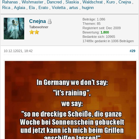
Rahanas
,
Wishmaster
,
Dancred
,
Slaskia
,
Waldschrat
,
Kuro
,
Cnejna
,
Rica
,
Aglaia
,
Ela
,
Erato
,
Violetta
,
artus
,
huginn
Beiträge: 1.086
Cnejna
Themen: 85
Talbewohner
Registriert seit: Dec 2009
Bewertung:
1.800
Bedankte sich: 10965
17489x gedankt in 1006 Beiträgen
10.12.12021, 18:42
#29