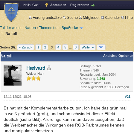
Hallo, Gast!
Anmelden
Registrieren
Forengrundsätze
Suche
Mitglieder
Kalender
Hilfe
Tal der weisen Narren
›
Themenfern
›
Spaßecke
Na toll
Seiten (8):
« Zurück
1
2
3
4
5
...
8
Weiter »
Na toll
Ansichts-Optionen
Beiträge: 5.321
Hælvard
Themen: 346
Weiser Narr
Registriert seit: Jan 2004
Bewertung:
1.768
Bedankte sich: 11444
39220x gedankt in 1980 Beiträgen
12.11.12021, 18:03
#21
Es hat mit der Komplementärfarbe zu tun. Ich habe das grün mal
in weiß geändert (grob), und schon schwindet dieser Effekt
deutlich (siehe Bild). Allerdings kann man davon ausgehen, daß
die Werbemacher die Wirkungen des RGB-Farbraumes kennen
und manipulativ einsetzen.