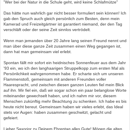
"Wer bei der Natur in die Schule geht, wird keine Schlafmütze"
Das hätte nun wahrlich gar nicht besser formuliert sein können! Ich
gab den Spruch auch gleich persönlich zum Besten, denn mein
Kamerad und Freizeitgärtner ist garantiert niemand, der den Tag
verschläft oder der seine Zeit sinnlos vertrödelt.
Wenn man jemanden über 20 Jahre lang seinen Freund nennt und
man über diese ganze Zeit zusammen einen Weg gegangen ist,
dann hat man gemeinsam viel erlebt.
Spontan fällt mir sofort ein heidnisches Sonnenfeuer aus dem Jahr
'93 ein, wo ich den langhaarigen Struppelkopp zum ersten Mal als
Persönlichkeit wahrgenommen habe. Er scharte sich um unseren
Flammenstoß, gemeinsam mit anderen Freunden voller
Haarespracht, und zwischen diesen ganzen Leuten fiel mein Blick
auf ihn. Mir fiel ein, daß wir sogar schon ein paar belanglose Worte
miteinander gewechselt haben, und ich nahm mir vor, diesem
Menschen zukünftig mehr Beachtung zu schenken. Ich habe es bis
heute nicht bereut. Gemeinsam haben wir vieles erlebt, das Ideal
stets vor Augen: haben zusammen geschwitzt, gelacht und
gefeiert.
Lieber Saxorior zu Deinem Ehrentag alles Gute! Mögen die alten