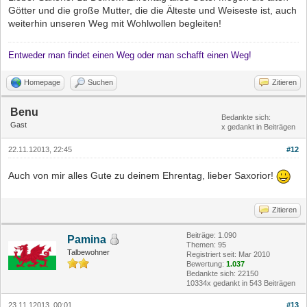
Götter und die große Mutter, die die Älteste und Weiseste ist, auch
weiterhin unseren Weg mit Wohlwollen begleiten!
Entweder man findet einen Weg oder man schafft einen Weg!
Homepage
Suchen
Zitieren
Benu
Bedankte sich:
Gast
x gedankt in Beiträgen
22.11.12013, 22:45
#12
Auch von mir alles Gute zu deinem Ehrentag, lieber Saxorior!
Zitieren
Beiträge: 1.090
Pamina
Themen: 95
Talbewohner
Registriert seit: Mar 2010
Bewertung:
1.037
Bedankte sich: 22150
10334x gedankt in 543 Beiträgen
23.11.12013, 00:01
#13