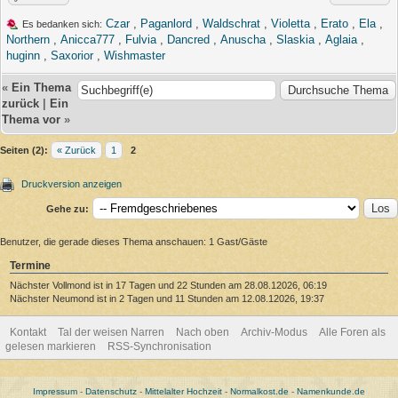
Czar
,
Paganlord
,
Waldschrat
,
Violetta
,
Erato
,
Ela
,
Es bedanken sich:
Northern
,
Anicca777
,
Fulvia
,
Dancred
,
Anuscha
,
Slaskia
,
Aglaia
,
huginn
,
Saxorior
,
Wishmaster
«
Ein Thema
zurück
|
Ein
Thema vor
»
Seiten (2):
« Zurück
1
2
Druckversion anzeigen
Gehe zu:
Benutzer, die gerade dieses Thema anschauen: 1 Gast/Gäste
Termine
Nächster Vollmond ist in 17 Tagen und 22 Stunden am 28.08.12026, 06:19
Nächster Neumond ist in 2 Tagen und 11 Stunden am 12.08.12026, 19:37
Kontakt
Tal der weisen Narren
Nach oben
Archiv-Modus
Alle Foren als
gelesen markieren
RSS-Synchronisation
Impressum
-
Datenschutz
-
Mittelalter Hochzeit
-
Normalkost.de
-
Namenkunde.de