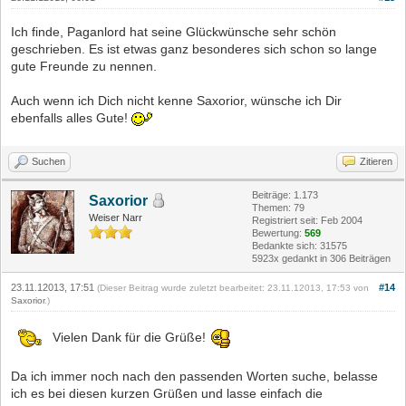
Ich finde, Paganlord hat seine Glückwünsche sehr schön
geschrieben. Es ist etwas ganz besonderes sich schon so lange
gute Freunde zu nennen.
Auch wenn ich Dich nicht kenne Saxorior, wünsche ich Dir
ebenfalls alles Gute!
Suchen
Zitieren
Beiträge: 1.173
Saxorior
Themen: 79
Weiser Narr
Registriert seit: Feb 2004
Bewertung:
569
Bedankte sich: 31575
5923x gedankt in 306 Beiträgen
23.11.12013, 17:51
#14
(Dieser Beitrag wurde zuletzt bearbeitet: 23.11.12013, 17:53 von
Saxorior
.)
Vielen Dank für die Grüße!
Da ich immer noch nach den passenden Worten suche, belasse
ich es bei diesen kurzen Grüßen und lasse einfach die