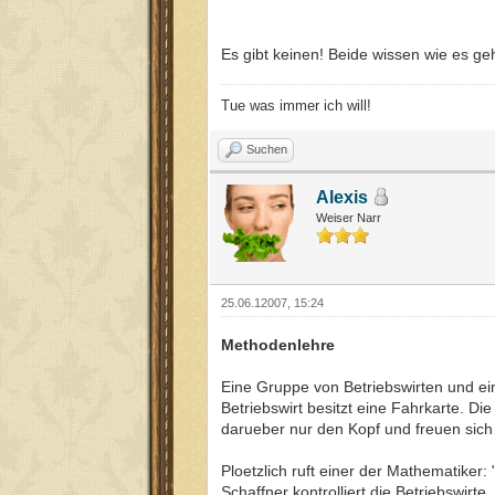
Es gibt keinen! Beide wissen wie es geh
Tue was immer ich will!
Suchen
Alexis
Weiser Narr
25.06.12007, 15:24
Methodenlehre
Eine Gruppe von Betriebswirten und e
Betriebswirt besitzt eine Fahrkarte. Di
darueber nur den Kopf und freuen sic
Ploetzlich ruft einer der Mathematiker
Schaffner kontrolliert die Betriebswirte.