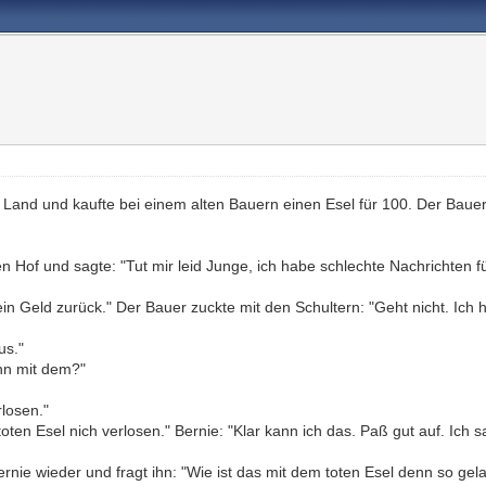
 Land und kaufte bei einem alten Bauern einen Esel für 100. Der Bau
Hof und sagte: "Tut mir leid Junge, ich habe schlechte Nachrichten für 
mein Geld zurück." Der Bauer zuckte mit den Schultern: "Geht nicht. Ich
us."
nn mit dem?"
rlosen."
en Esel nich verlosen." Bernie: "Klar kann ich das. Paß gut auf. Ich sa
Bernie wieder und fragt ihn: "Wie ist das mit dem toten Esel denn so gel