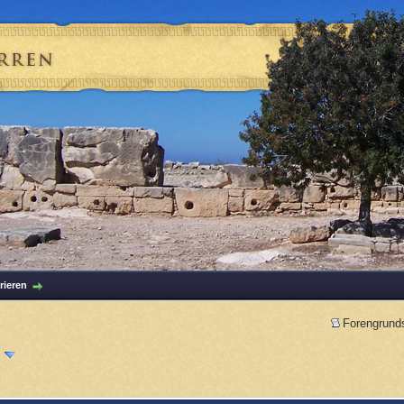
rieren
Forengrund