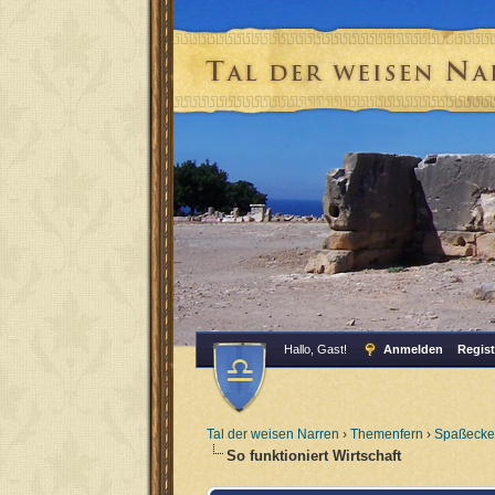
Hallo, Gast!
Anmelden
Regist
Tal der weisen Narren
›
Themenfern
›
Spaßecke
So funktioniert Wirtschaft