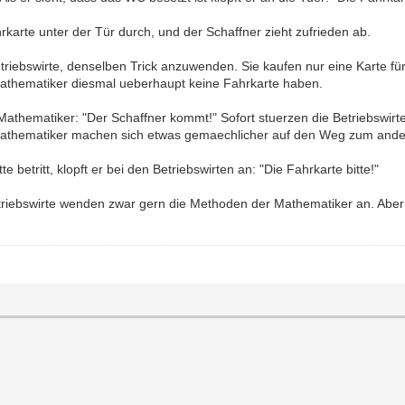
rkarte unter der Tür durch, und der Schaffner zieht zufrieden ab.
triebswirte, denselben Trick anzuwenden. Sie kaufen nur eine Karte f
Mathematiker diesmal ueberhaupt keine Fahrkarte haben.
r Mathematiker: "Der Schaffner kommt!" Sofort stuerzen die Betriebswir
ie Mathematiker machen sich etwas gemaechlicher auf den Weg zum and
e betritt, klopft er bei den Betriebswirten an: "Die Fahrkarte bitte!"
iebswirte wenden zwar gern die Methoden der Mathematiker an. Aber si