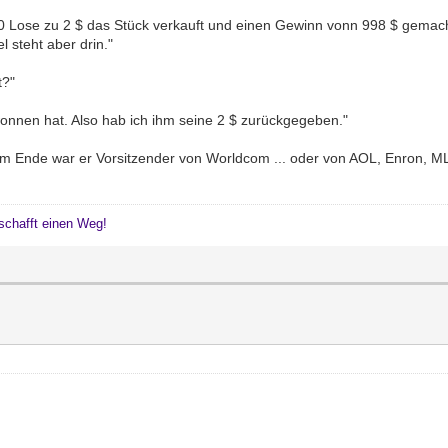
500 Lose zu 2 $ das Stück verkauft und einen Gewinn vonn 998 $ gemacht
l steht aber drin."
t?"
wonnen hat. Also hab ich ihm seine 2 $ zurückgegeben."
m Ende war er Vorsitzender von Worldcom ... oder von AOL, Enron, ML
schafft einen Weg!