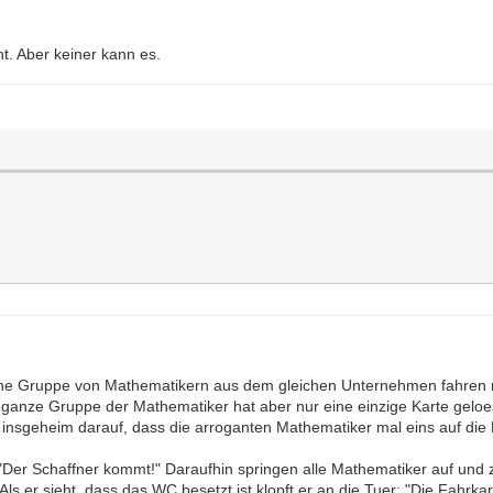
t. Aber keiner kann es.
ine Gruppe von Mathematikern aus dem gleichen Unternehmen fahren 
e ganze Gruppe der Mathematiker hat aber nur eine einzige Karte geloes
h insgeheim darauf, dass die arroganten Mathematiker mal eins auf d
: "Der Schaffner kommt!" Daraufhin springen alle Mathematiker auf und z
 Als er sieht, dass das WC besetzt ist klopft er an die Tuer: "Die Fahrkart