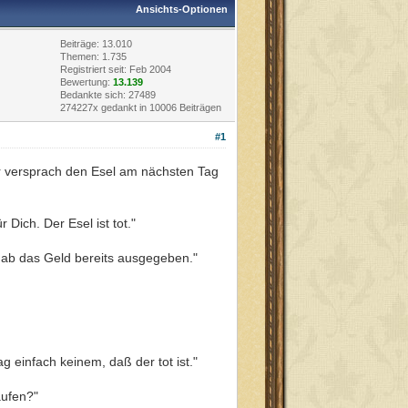
Ansichts-Optionen
Beiträge: 13.010
Themen: 1.735
Registriert seit: Feb 2004
Bewertung:
13.139
Bedankte sich: 27489
274227x gedankt in 10006 Beiträgen
#1
er versprach den Esel am nächsten Tag
Dich. Der Esel ist tot."
 hab das Geld bereits ausgegeben."
g einfach keinem, daß der tot ist."
aufen?"