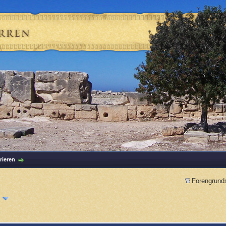
rieren
Forengrund