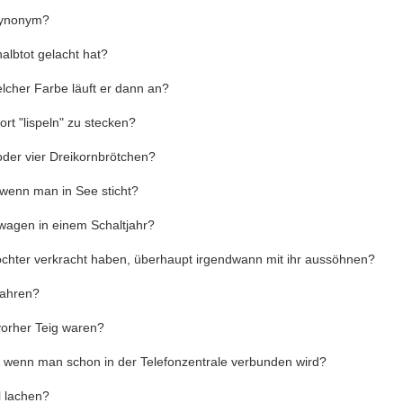
Synonym?
albtot gelacht hat?
lcher Farbe läuft er dann an?
ort "lispeln" zu stecken?
oder vier Dreikornbrötchen?
wenn man in See sticht?
agen in einem Schaltjahr?
 Tochter verkracht haben, überhaupt irgendwann mit ihr aussöhnen?
fahren?
vorher Teig waren?
 wenn man schon in der Telefonzentrale verbunden wird?
l lachen?