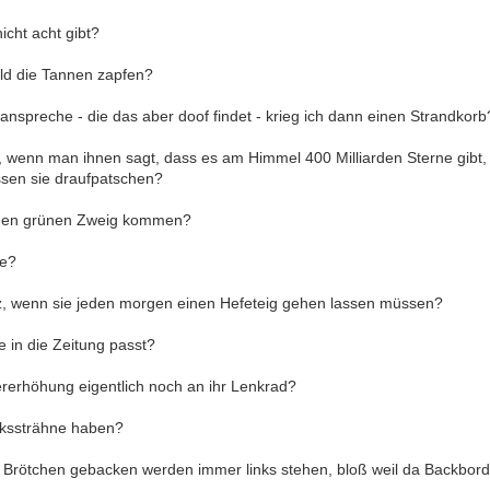
icht acht gibt?
ld die Tannen zapfen?
nspreche - die das aber doof findet - krieg ich dann einen Strandkorb
 wenn man ihnen sagt, dass es am Himmel 400 Milliarden Sterne gibt,
ssen sie draufpatschen?
nen grünen Zweig kommen?
se?
, wenn sie jeden morgen einen Hefeteig gehen lassen müssen?
e in die Zeitung passt?
rerhöhung eigentlich noch an ihr Lenkrad?
ckssträhne haben?
e Brötchen gebacken werden immer links stehen, bloß weil da Backbord 