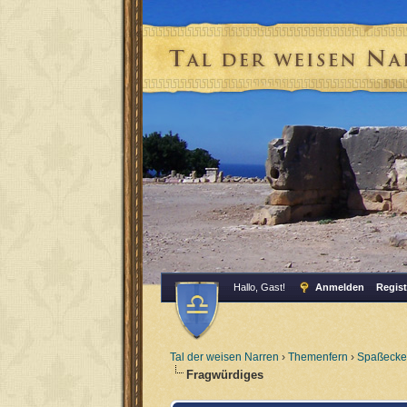
Hallo, Gast!
Anmelden
Regist
Tal der weisen Narren
›
Themenfern
›
Spaßecke
Fragwürdiges