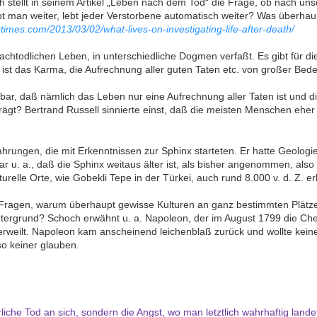
stellt in seinem Artikel „Leben nach dem Tod“ die Frage, ob nach uns
ebt man weiter, lebt jeder Verstorbene automatisch weiter? Was überha
times.com/2013/03/02/what-lives-on-investigating-life-after-death/
chtodlichen Leben, in unterschiedliche Dogmen verfaßt. Es gibt für di
t das Karma, die Aufrechnung aller guten Taten etc. von großer Bed
ärbar, daß nämlich das Leben nur eine Aufrechnung aller Taten ist und
ägt? Bertrand Russell sinnierte einst, daß die meisten Menschen ehe
hrungen, die mit Erkenntnissen zur Sphinx starteten. Er hatte Geologi
war u. a., daß die Sphinx weitaus älter ist, als bisher angenommen, also
turelle Orte, wie Gobekli Tepe in der Türkei, auch rund 8.000 v. d. Z. er
e Fragen, warum überhaupt gewisse Kulturen an ganz bestimmten Plätzen
Hintergrund? Schoch erwähnt u. a. Napoleon, der im August 1799 die Ch
rweilt. Napoleon kam anscheinend leichenblaß zurück und wollte keine
so keiner glauben.
liche Tod an sich, sondern die Angst, wo man letztlich wahrhaftig land