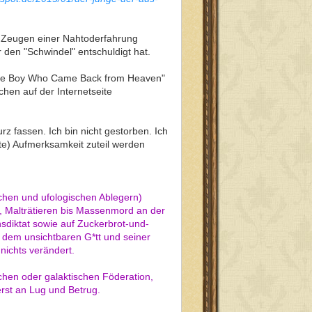
en Zeugen einer Nahtoderfahrung
 den "Schwindel" entschuldigt hat.
h "The Boy Who Came Back from Heaven"
hen auf der Internetseite
z fassen. Ich bin nicht gestorben. Ich
te) Aufmerksamkeit zuteil werden
schen und ufologischen Ablegern)
, Malträtieren bis Massenmord an der
sdiktat sowie auf Zuckerbrot-und-
 dem unsichtbaren G*tt und seiner
ichts verändert.
chen oder galaktischen Föderation,
erst an Lug und Betrug.