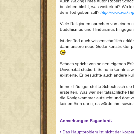
Auch WakingTimes Autor Robert Schoch 
bestehen bleibt, was weiterlebt? Wo l
dem Tod geben soll?
http://www.waking
Viele Religionen sprechen von einem na
Buddhismus und Hinduismus hingegen is
Ist der Tod auch wissenschaftlich erkl
dann unsere neue Gedankenstruktur pr
Schoch spricht von seinen eigenen Erfa
Universität studiert. Seine Erkenntnis 
existierte. Er besuchte auch andere kul
Immer häufiger stellte Schoch sich di
erstellten. Was war der tatsächliche 
die Königskammer aufsucht und dort ve
keinen Sinn darin, es würde ihm sowie
Anmerkungen Paganlord:
• Das Hauptproblem ist nicht der körper