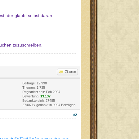
st, der glaubt selbst daran.
lüchen zuzuschreiben.
Zitieren
Beiträge: 12.998
Themen: 1.735
Registriert seit: Feb 2004
Bewertung:
13.137
Bedankte sich: 27485
274071x gedankt in 9994 Beiträgen
#2
ogspot.de/2015/01/der-junge-der-aus-