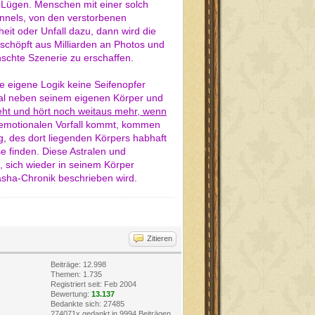
n Lügen. Menschen mit einer solch
nnels, von den verstorbenen
it oder Unfall dazu, dann wird die
schöpft aus Milliarden an Photos und
nschte Szenerie zu erschaffen.
 eigene Logik keine Seifenopfer
nmal neben seinem eigenen Körper und
ht und hört noch weitaus mehr, wenn
emotionalen Vorfall kommt, kommen
g, des dort liegenden Körpers habhaft
e finden. Diese Astralen und
 sich wieder in seinem Körper
kasha-Chronik beschrieben wird.
Zitieren
Beiträge: 12.998
Themen: 1.735
Registriert seit: Feb 2004
Bewertung:
13.137
Bedankte sich: 27485
274071x gedankt in 9994 Beiträgen