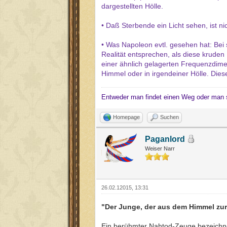
dargestellten Hölle.
• Daß Sterbende ein Licht sehen, ist ni
• Was Napoleon evtl. gesehen hat: Bei 
Realität entsprechen, als diese kruden 
einer ähnlich gelagerten Frequenzdimen
Himmel oder in irgendeiner Hölle. Die
Entweder man findet einen Weg oder man 
Homepage
Suchen
Paganlord
Weiser Narr
26.02.12015, 13:31
"Der Junge, der aus dem Himmel zu
Ein berühmter Nahtod-Zeuge bezeichn