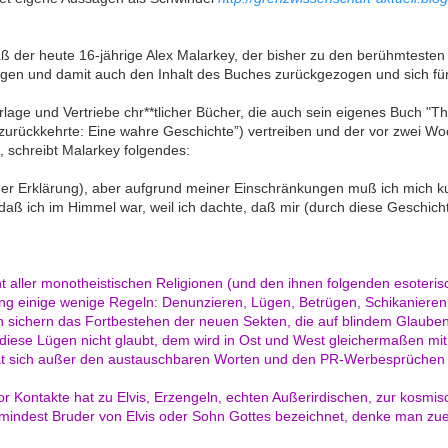
daß der heute 16-jährige Alex Malarkey, der bisher zu den berühmtest
agen und damit auch den Inhalt des Buches zurückgezogen und sich für
Verlage und Vertriebe chr**tlicher Bücher, die auch sein eigenes Buc
zurückkehrte: Eine wahre Geschichte”) vertreiben und der vor zwei Woc
, schreibt Malarkey folgendes:
ner Erklärung), aber aufgrund meiner Einschränkungen muß ich mich kur
daß ich im Himmel war, weil ich dachte, daß mir (durch diese Geschich
t aller monotheistischen Religionen (und den ihnen folgenden esoteri
ung einige wenige Regeln: Denunzieren, Lügen, Betrügen, Schikanieren
n sichern das Fortbestehen der neuen Sekten, die auf blindem Glauben
 diese Lügen nicht glaubt, dem wird in Ost und West gleichermaßen mit
hat sich außer den austauschbaren Worten und den PR-Werbesprüchen n
r Kontakte hat zu Elvis, Erzengeln, echten Außerirdischen, zur kosmis
zumindest Bruder von Elvis oder Sohn Gottes bezeichnet, denke man zu