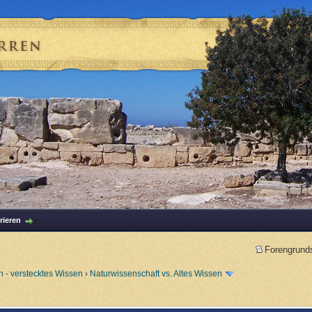
rieren
Forengrund
 - verstecktes Wissen
›
Naturwissenschaft vs. Altes Wissen