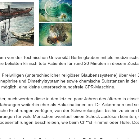
n von der Technischen Universität Berlin glauben mittels medizinis
e beließen klinisch tote Patienten für rund 20 Minuten in diesem Zust
Freiwilligen (unterschiedlicher religiöser Glaubenssysteme) über vier J
nephrine und Dimethyltryptamine sowie chemische Substanzen in der Luf
 möglich, eine kleine unterbrechnungsfreie CPR-Maschine.
er, auch werden diese in den letzten paar Jahren des öfteren in einsc
 Erfahrungen weiterhin eher als Haluzinationen an. Dr. Ackermann und s
iche Erfahrungen verfügen, von der Schwerelosigkeit bis hin zu einem 
rungen für viele Menschen eventuell einen Schock auslösen könnten,
odeserfahrungen beschreiben, wie beim Ch**st Himmel oder Hölle. Doch