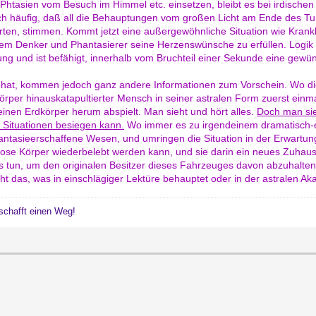
Phtasien vom Besuch im Himmel etc. einsetzen, bleibt es bei irdische
h häufig, daß all die Behauptungen vom großen Licht am Ende des Tu
ten, stimmen. Kommt jetzt eine außergewöhnliche Situation wie Krankhe
 dem Denker und Phantasierer seine Herzenswünsche zu erfüllen. Logik 
ng und ist befähigt, innerhalb vom Bruchteil einer Sekunde eine gewü
 hat, kommen jedoch ganz andere Informationen zum Vorschein. Wo die
Körper hinauskatapultierter Mensch in seiner astralen Form zuerst ei
inen Erdkörper herum abspielt. Man sieht und hört alles.
Doch man sie
 Situationen besiegen kann.
Wo immer es zu irgendeinem dramatisch-
antasieerschaffene Wesen, und umringen die Situation in der Erwartun
blose Körper wiederbelebt werden kann, und sie darin ein neues Zuhaus
 tun, um den originalen Besitzer dieses Fahrzeuges davon abzuhalten,
icht das, was in einschlägiger Lektüre behauptet oder in der astralen A
schafft einen Weg!