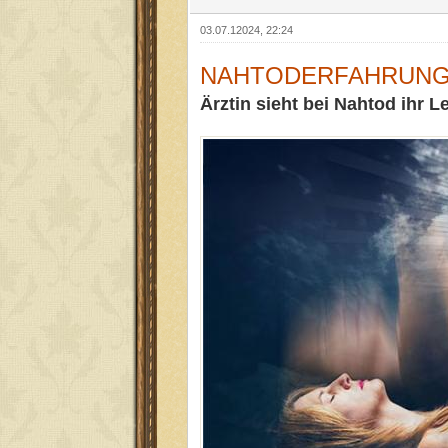
03.07.12024, 22:24
NAHTODERFAHRUN
Ärztin sieht bei Nahtod ihr 