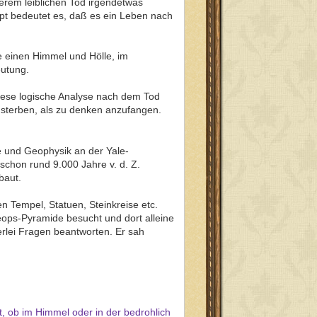
erem leiblichen Tod irgendetwas
upt bedeutet es, daß es ein Leben nach
e einen Himmel und Hölle, im
eutung.
 diese logische Analyse nach dem Tod
r sterben, als zu denken anzufangen.
e und Geophysik an der Yale-
 schon rund 9.000 Jahre v. d. Z.
baut.
 Tempel, Statuen, Steinkreise etc.
eops-Pyramide besucht und dort alleine
rlei Fragen beantworten. Er sah
et, ob im Himmel oder in der bedrohlich