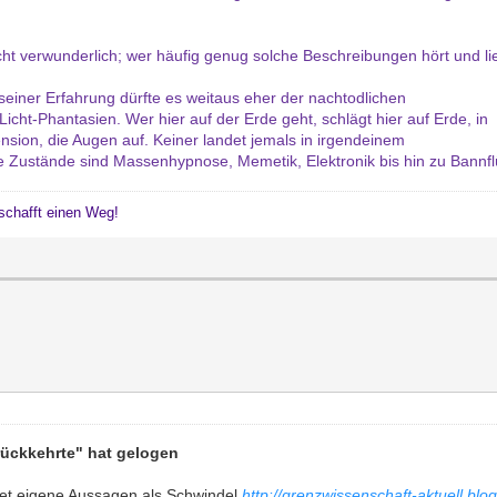
cht verwunderlich; wer häufig genug solche Beschreibungen hört und lie
seiner Erfahrung dürfte es weitaus eher der nachtodlichen
Licht-Phantasien. Wer hier auf der Erde geht, schlägt hier auf Erde, in
sion, die Augen auf. Keiner landet jemals in irgendeinem
se Zustände sind Massenhypnose, Memetik, Elektronik bis hin zu Bannf
schafft einen Weg!
rückkehrte" hat gelogen
et eigene Aussagen als Schwindel
http://grenzwissenschaft-aktuell.bl