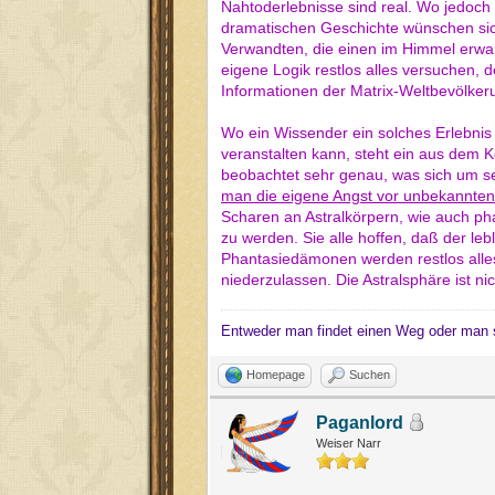
Nahtoderlebnisse sind real. Wo jedoch 
dramatischen Geschichte wünschen sic
Verwandten, die einen im Himmel erwar
eigene Logik restlos alles versuchen,
Informationen der Matrix-Weltbevölkeru
Wo ein Wissender ein solches Erlebnis
veranstalten kann, steht ein aus dem 
beobachtet sehr genau, was sich um se
man die eigene Angst vor unbekannten
Scharen an Astralkörpern, wie auch ph
zu werden. Sie alle hoffen, daß der le
Phantasiedämonen werden restlos alles
niederzulassen. Die Astralsphäre ist n
Entweder man findet einen Weg oder man 
Homepage
Suchen
Paganlord
Weiser Narr