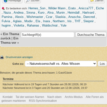
Homepage
Suchen
Zitieren
Hernes_Son
,
Wilder Mann
,
Erato
,
Anicca777
,
Eiche
Es bedanken sich:
,
Naza
,
Andrea
,
Sirona
,
Kuro
,
Alva
,
Munin
,
Heimdall
,
Hælvard
,
Pamina
,
Alexis
,
Wishmaster
,
Czar
,
Slaskia
,
Anuscha
,
Dancred
,
Fulvia
,
Aglaia
,
Modiv
,
Ela
,
Inara
,
Northern
,
Iris
,
THT
,
Sleipnir
,
huginn
,
Violetta
,
Rahanas
,
Waldschrat
,
Yule
«
Ein Thema
zurück
|
Ein
Thema vor
»
Druckversion anzeigen
Gehe zu:
Benutzer, die gerade dieses Thema anschauen: 1 Gast/Gäste
Termine
Nächster Vollmond ist in 19 Tagen und 7 Stunden am 28.08.12026, 06:19
Nächster Neumond ist in 3 Tagen und 20 Stunden am 12.08.12026, 19:37
Kontakt
Tal der weisen Narren
Nach oben
Archiv-Modus
Alle Foren als
gelesen markieren
RSS-Synchronisation