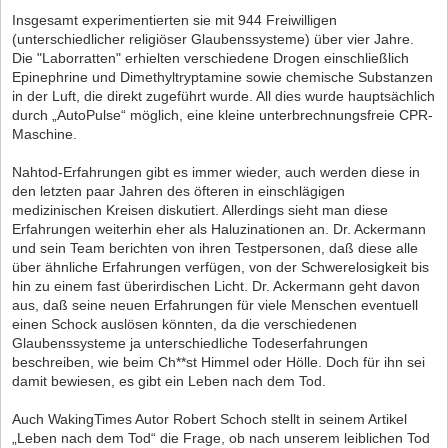
Insgesamt experimentierten sie mit 944 Freiwilligen
(unterschiedlicher religiöser Glaubenssysteme) über vier Jahre.
Die "Laborratten" erhielten verschiedene Drogen einschließlich
Epinephrine und Dimethyltryptamine sowie chemische Substanzen
in der Luft, die direkt zugeführt wurde. All dies wurde hauptsächlich
durch „AutoPulse“ möglich, eine kleine unterbrechnungsfreie CPR-
Maschine.
Nahtod-Erfahrungen gibt es immer wieder, auch werden diese in
den letzten paar Jahren des öfteren in einschlägigen
medizinischen Kreisen diskutiert. Allerdings sieht man diese
Erfahrungen weiterhin eher als Haluzinationen an. Dr. Ackermann
und sein Team berichten von ihren Testpersonen, daß diese alle
über ähnliche Erfahrungen verfügen, von der Schwerelosigkeit bis
hin zu einem fast überirdischen Licht. Dr. Ackermann geht davon
aus, daß seine neuen Erfahrungen für viele Menschen eventuell
einen Schock auslösen könnten, da die verschiedenen
Glaubenssysteme ja unterschiedliche Todeserfahrungen
beschreiben, wie beim Ch**st Himmel oder Hölle. Doch für ihn sei
damit bewiesen, es gibt ein Leben nach dem Tod.
Auch WakingTimes Autor Robert Schoch stellt in seinem Artikel
„Leben nach dem Tod“ die Frage, ob nach unserem leiblichen Tod