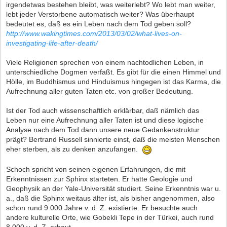
irgendetwas bestehen bleibt, was weiterlebt? Wo lebt man weiter,
lebt jeder Verstorbene automatisch weiter? Was überhaupt
bedeutet es, daß es ein Leben nach dem Tod geben soll?
http://www.wakingtimes.com/2013/03/02/what-lives-on-
investigating-life-after-death/
Viele Religionen sprechen von einem nachtodlichen Leben, in
unterschiedliche Dogmen verfaßt. Es gibt für die einen Himmel und
Hölle, im Buddhismus und Hinduismus hingegen ist das Karma, die
Aufrechnung aller guten Taten etc. von großer Bedeutung.
Ist der Tod auch wissenschaftlich erklärbar, daß nämlich das
Leben nur eine Aufrechnung aller Taten ist und diese logische
Analyse nach dem Tod dann unsere neue Gedankenstruktur
prägt? Bertrand Russell sinnierte einst, daß die meisten Menschen
eher sterben, als zu denken anzufangen.
Schoch spricht von seinen eigenen Erfahrungen, die mit
Erkenntnissen zur Sphinx starteten. Er hatte Geologie und
Geophysik an der Yale-Universität studiert. Seine Erkenntnis war u.
a., daß die Sphinx weitaus älter ist, als bisher angenommen, also
schon rund 9.000 Jahre v. d. Z. existierte. Er besuchte auch
andere kulturelle Orte, wie Gobekli Tepe in der Türkei, auch rund
8.000 v. d. Z. erbaut.