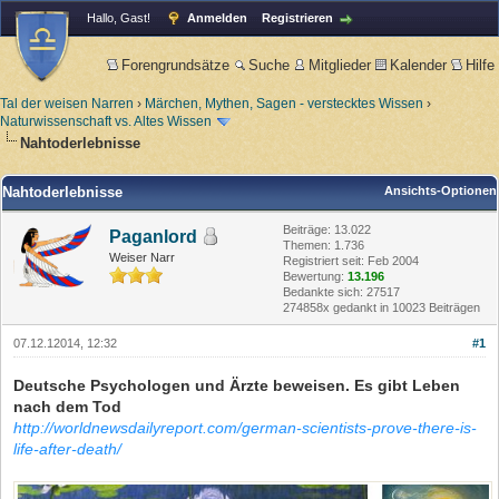
Hallo, Gast!
Anmelden
Registrieren
Forengrundsätze
Suche
Mitglieder
Kalender
Hilfe
Tal der weisen Narren
›
Märchen, Mythen, Sagen - verstecktes Wissen
›
Naturwissenschaft vs. Altes Wissen
Nahtoderlebnisse
Nahtoderlebnisse
Ansichts-Optionen
Beiträge: 13.022
Paganlord
Themen: 1.736
Weiser Narr
Registriert seit: Feb 2004
Bewertung:
13.196
Bedankte sich: 27517
274858x gedankt in 10023 Beiträgen
07.12.12014, 12:32
#1
Deutsche Psychologen und Ärzte beweisen. Es gibt Leben
nach dem Tod
http://worldnewsdailyreport.com/german-scientists-prove-there-is-
life-after-death/