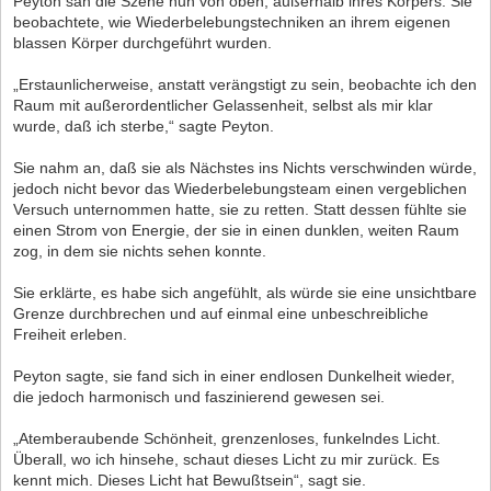
Peyton sah die Szene nun von oben, außerhalb ihres Körpers. Sie
beobachtete, wie Wiederbelebungstechniken an ihrem eigenen
blassen Körper durchgeführt wurden.
„Erstaunlicherweise, anstatt verängstigt zu sein, beobachte ich den
Raum mit außerordentlicher Gelassenheit, selbst als mir klar
wurde, daß ich sterbe,“ sagte Peyton.
Sie nahm an, daß sie als Nächstes ins Nichts verschwinden würde,
jedoch nicht bevor das Wiederbelebungsteam einen vergeblichen
Versuch unternommen hatte, sie zu retten. Statt dessen fühlte sie
einen Strom von Energie, der sie in einen dunklen, weiten Raum
zog, in dem sie nichts sehen konnte.
Sie erklärte, es habe sich angefühlt, als würde sie eine unsichtbare
Grenze durchbrechen und auf einmal eine unbeschreibliche
Freiheit erleben.
Peyton sagte, sie fand sich in einer endlosen Dunkelheit wieder,
die jedoch harmonisch und faszinierend gewesen sei.
„Atemberaubende Schönheit, grenzenloses, funkelndes Licht.
Überall, wo ich hinsehe, schaut dieses Licht zu mir zurück. Es
kennt mich. Dieses Licht hat Bewußtsein“, sagt sie.