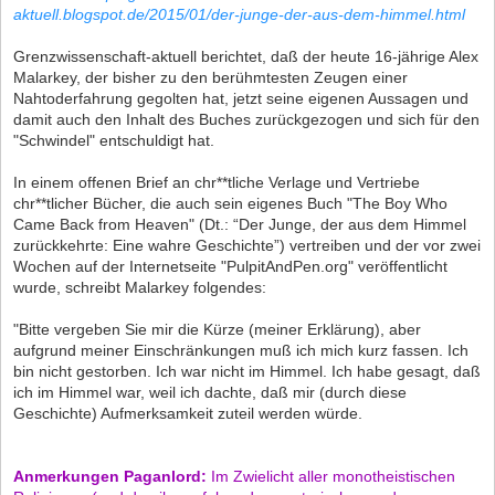
aktuell.blogspot.de/2015/01/der-junge-der-aus-dem-himmel.html
Grenzwissenschaft-aktuell berichtet, daß der heute 16-jährige Alex
Malarkey, der bisher zu den berühmtesten Zeugen einer
Nahtoderfahrung gegolten hat, jetzt seine eigenen Aussagen und
damit auch den Inhalt des Buches zurückgezogen und sich für den
"Schwindel" entschuldigt hat.
In einem offenen Brief an chr**tliche Verlage und Vertriebe
chr**tlicher Bücher, die auch sein eigenes Buch "The Boy Who
Came Back from Heaven" (Dt.: “Der Junge, der aus dem Himmel
zurückkehrte: Eine wahre Geschichte”) vertreiben und der vor zwei
Wochen auf der Internetseite "PulpitAndPen.org" veröffentlicht
wurde, schreibt Malarkey folgendes:
"Bitte vergeben Sie mir die Kürze (meiner Erklärung), aber
aufgrund meiner Einschränkungen muß ich mich kurz fassen. Ich
bin nicht gestorben. Ich war nicht im Himmel. Ich habe gesagt, daß
ich im Himmel war, weil ich dachte, daß mir (durch diese
Geschichte) Aufmerksamkeit zuteil werden würde.
Anmerkungen Paganlord:
Im Zwielicht aller monotheistischen