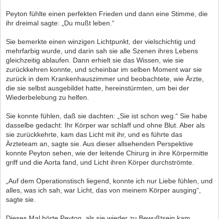
Peyton fühlte einen perfekten Frieden und dann eine Stimme, die
ihr dreimal sagte: „Du mußt leben.“
Sie bemerkte einen winzigen Lichtpunkt, der vielschichtig und
mehrfarbig wurde, und darin sah sie alle Szenen ihres Lebens
gleichzeitig ablaufen. Dann erhielt sie das Wissen, wie sie
zurückkehren konnte, und scheinbar im selben Moment war sie
zurück in dem Krankenhauszimmer und beobachtete, wie Ärzte,
die sie selbst ausgebildet hatte, hereinstürmten, um bei der
Wiederbelebung zu helfen.
Sie konnte fühlen, daß sie dachten: „Sie ist schon weg.“ Sie habe
dasselbe gedacht: Ihr Körper war schlaff und ohne Blut. Aber als
sie zurückkehrte, kam das Licht mit ihr, und es führte das
Ärzteteam an, sagte sie. Aus dieser allsehenden Perspektive
konnte Peyton sehen, wie der leitende Chirurg in ihre Körpermitte
griff und die Aorta fand, und Licht ihren Körper durchströmte.
„Auf dem Operationstisch liegend, konnte ich nur Liebe fühlen, und
alles, was ich sah, war Licht, das von meinem Körper ausging“,
sagte sie.
Dieses Mal hörte Peyton, als sie wieder zu Bewußtsein kam,