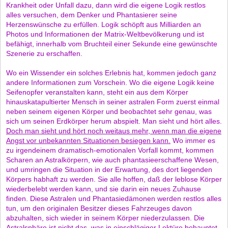
Krankheit oder Unfall dazu, dann wird die eigene Logik restlos
alles versuchen, dem Denker und Phantasierer seine
Herzenswünsche zu erfüllen. Logik schöpft aus Milliarden an
Photos und Informationen der Matrix-Weltbevölkerung und ist
befähigt, innerhalb vom Bruchteil einer Sekunde eine gewünschte
Szenerie zu erschaffen.
Wo ein Wissender ein solches Erlebnis hat, kommen jedoch ganz
andere Informationen zum Vorschein. Wo die eigene Logik keine
Seifenopfer veranstalten kann, steht ein aus dem Körper
hinauskatapultierter Mensch in seiner astralen Form zuerst einmal
neben seinem eigenen Körper und beobachtet sehr genau, was
sich um seinen Erdkörper herum abspielt. Man sieht und hört alles.
Doch man sieht und hört noch weitaus mehr, wenn man die eigene
Angst vor unbekannten Situationen besiegen kann.
Wo immer es
zu irgendeinem dramatisch-emotionalen Vorfall kommt, kommen
Scharen an Astralkörpern, wie auch phantasieerschaffene Wesen,
und umringen die Situation in der Erwartung, des dort liegenden
Körpers habhaft zu werden. Sie alle hoffen, daß der leblose Körper
wiederbelebt werden kann, und sie darin ein neues Zuhause
finden. Diese Astralen und Phantasiedämonen werden restlos alles
tun, um den originalen Besitzer dieses Fahrzeuges davon
abzuhalten, sich wieder in seinem Körper niederzulassen. Die
Astralsphäre ist nicht das, was in einschlägiger Lektüre behauptet