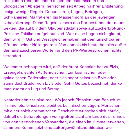
Religionen (und den ihnen folgenden esoterischen und
ufologischen Ablegern) herrschen seit Anbeginn ihrer Entstehung
einige wenige Regeln: Denunzieren, Lügen, Betrügen,
Schikanieren, Malträtieren bis Massenmord an der jeweiligen
Urbevölkerung. Diese Regeln sichern das Fortbestehen der neuen
Sekten, die auf blindem Glaubensdiktat sowie auf Zuckerbrot-und-
Peitsche-Taktiken aufgebaut sind. Wer diese Lügen nicht glaubt,
dem wird in Ost und West gleichermaßen mit dem unsichtbaren
G*tt und seiner Hölle gedroht. Von damals bis heute hat sich außer
den austauschbaren Worten und den PR-Werbesprüchen nichts
verändert.
Wo immer behauptet wird, daß der Autor Kontakte hat zu Elvis,
Erzengeln, echten Außerirdischen, zur kosmischen oder
galaktischen Föderation, oder sich sogar selbst als Elvis oder
zumindest Bruder von Elvis oder Sohn Gottes bezeichnet, denke
man zuerst an Lug und Betrug.
Nahtoderlebnisse sind real. Wo jedoch Phtasien vom Besuch im
Himmel etc. einsetzen, bleibt es bei irdischen Lügen. Menschen
mit einer solch dramatischen Geschichte wünschen sich häufig,
daß all die Behauptungen vom großen Licht am Ende des Tunnels,
von den verstorbenen Verwandten, die einen im Himmel erwarten,
stimmen. Kommt jetzt eine außergewöhnliche Situation wie