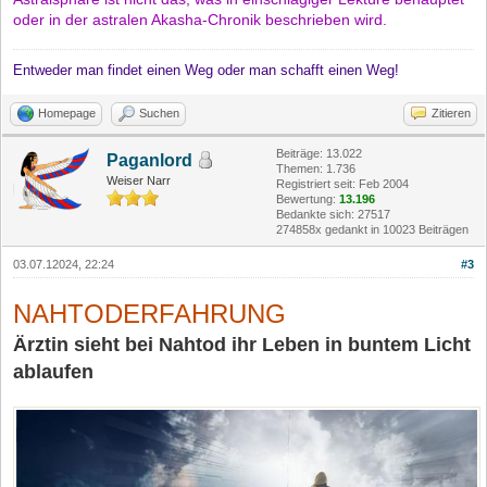
oder in der astralen Akasha-Chronik beschrieben wird.
Entweder man findet einen Weg oder man schafft einen Weg!
Homepage
Suchen
Zitieren
Beiträge: 13.022
Paganlord
Themen: 1.736
Weiser Narr
Registriert seit: Feb 2004
Bewertung:
13.196
Bedankte sich: 27517
274858x gedankt in 10023 Beiträgen
03.07.12024, 22:24
#3
NAHTODERFAHRUNG
Ärztin sieht bei Nahtod ihr Leben in buntem Licht
ablaufen