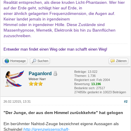
Realität entsprechen, als diese kruden Licht-Phantasien. Wer hier
auf der Erde geht, schlägt hier auf Erde, in
einer ähnlich gelagerten Frequenzdimension, die Augen auf.
Keiner landet jemals in irgendeinem
Himmel oder in irgendeiner Hölle. Diese Zustände sind
Massenhypnose, Memetik, Elektronik bis hin zu Bannflüchen
zuzuschreiben.
Entweder man findet einen Weg oder man schafft einen Weg!
Homepage
Suchen
Zitieren
Beiträge: 13.022
Paganlord
Themen: 1.736
Weiser Narr
Registriert seit: Feb 2004
Bewertung:
13.196
Bedankte sich: 27517
274858x gedankt in 10023 Beiträgen
26.02.12015, 13:31
#2
"Der Junge, der aus dem Himmel zurückkehrte" hat gelogen
Ein berühmter Nahtod-Zeuge bezeichnet eigene Aussagen als
Schwindel
http://grenzwissenschaft-