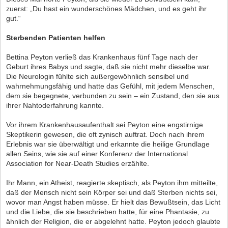
zuerst: „Du hast ein wunderschönes Mädchen, und es geht ihr
gut.“
Sterbenden Patienten helfen
Bettina Peyton verließ das Krankenhaus fünf Tage nach der
Geburt ihres Babys und sagte, daß sie nicht mehr dieselbe war.
Die Neurologin fühlte sich außergewöhnlich sensibel und
wahrnehmungsfähig und hatte das Gefühl, mit jedem Menschen,
dem sie begegnete, verbunden zu sein – ein Zustand, den sie aus
ihrer Nahtoderfahrung kannte.
Vor ihrem Krankenhausaufenthalt sei Peyton eine engstirnige
Skeptikerin gewesen, die oft zynisch auftrat. Doch nach ihrem
Erlebnis war sie überwältigt und erkannte die heilige Grundlage
allen Seins, wie sie auf einer Konferenz der International
Association for Near-Death Studies erzählte.
Ihr Mann, ein Atheist, reagierte skeptisch, als Peyton ihm mitteilte,
daß der Mensch nicht sein Körper sei und daß Sterben nichts sei,
wovor man Angst haben müsse. Er hielt das Bewußtsein, das Licht
und die Liebe, die sie beschrieben hatte, für eine Phantasie, zu
ähnlich der Religion, die er abgelehnt hatte. Peyton jedoch glaubte