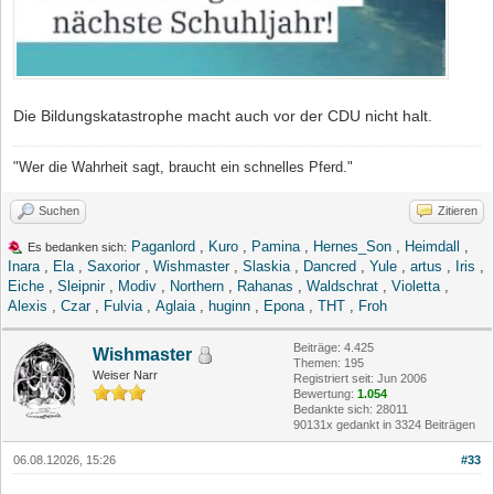
Die Bildungskatastrophe macht auch vor der CDU nicht halt.
"Wer die Wahrheit sagt, braucht ein schnelles Pferd."
Suchen
Zitieren
Paganlord
,
Kuro
,
Pamina
,
Hernes_Son
,
Heimdall
,
Es bedanken sich:
Inara
,
Ela
,
Saxorior
,
Wishmaster
,
Slaskia
,
Dancred
,
Yule
,
artus
,
Iris
,
Eiche
,
Sleipnir
,
Modiv
,
Northern
,
Rahanas
,
Waldschrat
,
Violetta
,
Alexis
,
Czar
,
Fulvia
,
Aglaia
,
huginn
,
Epona
,
THT
,
Froh
Beiträge: 4.425
Wishmaster
Themen: 195
Weiser Narr
Registriert seit: Jun 2006
Bewertung:
1.054
Bedankte sich: 28011
90131x gedankt in 3324 Beiträgen
06.08.12026, 15:26
#33