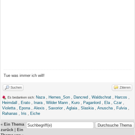
Tue was immer ich will!
Suchen
Zitieren
Naza
,
Hernes_Son
,
Dancred
,
Waldschrat
,
Harcos
,
Es bedanken sich:
Heimdall
,
Erato
,
Inara
,
Wilder Mann
,
Kuro
,
Paganlord
,
Ela
,
Czar
,
Violetta
,
Epona
,
Alexis
,
Saxorior
,
Aglaia
,
Slaskia
,
Anuscha
,
Fulvia
,
Rahanas
,
Iris
,
Eiche
«
Ein Thema
zurück
|
Ein