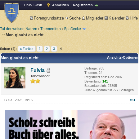
Hallo, Gast!
Anmelden
Registrieren
Forengrundsätze
Suche
Mitglieder
Kalender
Hilfe
Tal der weisen Narren
›
Themenfern
›
Spaßecke
Man glaubt es nicht
Seiten (4):
« Zurück
1
2
3
4
Man glaubt es nicht
Ansichts-Optionen
Beiträge: 765
Fulvia
Themen: 24
Talbewohner
Registriert seit: Dec 2007
Bewertung:
141
Bedankte sich: 27895
20823x gedankt in 777 Beiträgen
17.03.12026, 19:16
#31