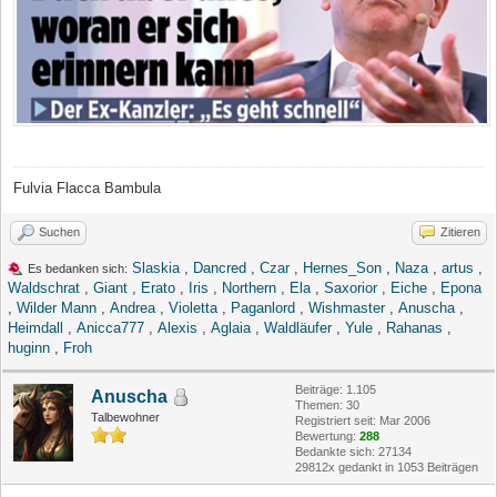
Fulvia Flacca Bambula
Suchen
Zitieren
Slaskia
,
Dancred
,
Czar
,
Hernes_Son
,
Naza
,
artus
,
Es bedanken sich:
Waldschrat
,
Giant
,
Erato
,
Iris
,
Northern
,
Ela
,
Saxorior
,
Eiche
,
Epona
,
Wilder Mann
,
Andrea
,
Violetta
,
Paganlord
,
Wishmaster
,
Anuscha
,
Heimdall
,
Anicca777
,
Alexis
,
Aglaia
,
Waldläufer
,
Yule
,
Rahanas
,
huginn
,
Froh
Beiträge: 1.105
Anuscha
Themen: 30
Talbewohner
Registriert seit: Mar 2006
Bewertung:
288
Bedankte sich: 27134
29812x gedankt in 1053 Beiträgen