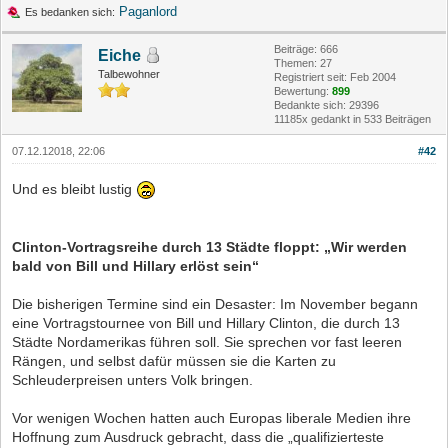
Paganlord
Es bedanken sich:
Beiträge: 666
Eiche
Themen: 27
Talbewohner
Registriert seit: Feb 2004
Bewertung:
899
Bedankte sich: 29396
11185x gedankt in 533 Beiträgen
07.12.12018, 22:06
#42
Und es bleibt lustig
Clinton-Vortragsreihe durch 13 Städte floppt: „Wir werden
bald von Bill und Hillary erlöst sein“
Die bisherigen Termine sind ein Desaster: Im November begann
eine Vortragstournee von Bill und Hillary Clinton, die durch 13
Städte Nordamerikas führen soll. Sie sprechen vor fast leeren
Rängen, und selbst dafür müssen sie die Karten zu
Schleuderpreisen unters Volk bringen.
Vor wenigen Wochen hatten auch Europas liberale Medien ihre
Hoffnung zum Ausdruck gebracht, dass die „qualifizierteste