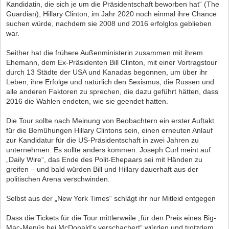
Kandidatin, die sich je um die Präsidentschaft beworben hat“ (The
Guardian), Hillary Clinton, im Jahr 2020 noch einmal ihre Chance
suchen würde, nachdem sie 2008 und 2016 erfolglos geblieben
war.
Seither hat die frühere Außenministerin zusammen mit ihrem
Ehemann, dem Ex-Präsidenten Bill Clinton, mit einer Vortragstour
durch 13 Städte der USA und Kanadas begonnen, um über ihr
Leben, ihre Erfolge und natürlich den Sexismus, die Russen und
alle anderen Faktoren zu sprechen, die dazu geführt hätten, dass
2016 die Wahlen endeten, wie sie geendet hatten.
Die Tour sollte nach Meinung von Beobachtern ein erster Auftakt
für die Bemühungen Hillary Clintons sein, einen erneuten Anlauf
zur Kandidatur für die US-Präsidentschaft in zwei Jahren zu
unternehmen. Es sollte anders kommen. Joseph Curl meint auf
„Daily Wire“, das Ende des Polit-Ehepaars sei mit Händen zu
greifen – und bald würden Bill und Hillary dauerhaft aus der
politischen Arena verschwinden.
Selbst aus der „New York Times“ schlägt ihr nur Mitleid entgegen
Dass die Tickets für die Tour mittlerweile „für den Preis eines Big-
Mac-Menüs bei McDonald’s verschachert“ würden und trotzdem