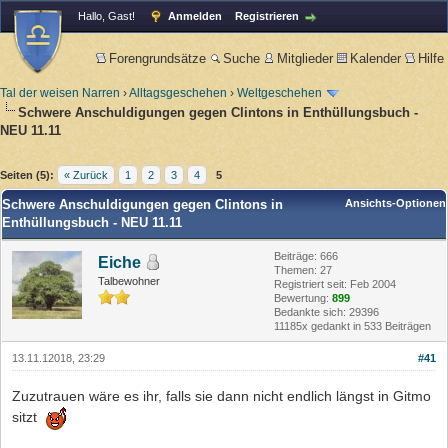
Hallo, Gast!
Anmelden
Registrieren
Forengrundsätze
Suche
Mitglieder
Kalender
Hilfe
Tal der weisen Narren
›
Alltagsgeschehen
›
Weltgeschehen
Schwere Anschuldigungen gegen Clintons in Enthüllungsbuch -
NEU 11.11
Seiten (5):
« Zurück
1
2
3
4
5
Schwere Anschuldigungen gegen Clintons in
Ansichts-Optionen
Enthüllungsbuch - NEU 11.11
Beiträge: 666
Eiche
Themen: 27
Talbewohner
Registriert seit: Feb 2004
Bewertung:
899
Bedankte sich: 29396
11185x gedankt in 533 Beiträgen
13.11.12018, 23:29
#41
Zuzutrauen wäre es ihr, falls sie dann nicht endlich längst in Gitmo
sitzt