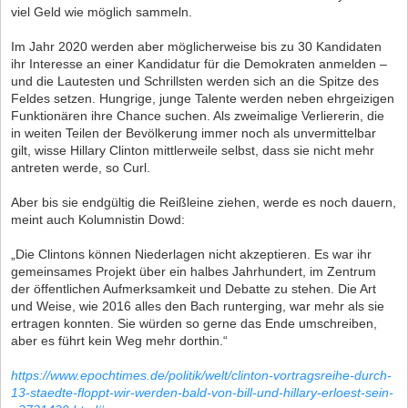
viel Geld wie möglich sammeln.
Im Jahr 2020 werden aber möglicherweise bis zu 30 Kandidaten
ihr Interesse an einer Kandidatur für die Demokraten anmelden –
und die Lautesten und Schrillsten werden sich an die Spitze des
Feldes setzen. Hungrige, junge Talente werden neben ehrgeizigen
Funktionären ihre Chance suchen. Als zweimalige Verliererin, die
in weiten Teilen der Bevölkerung immer noch als unvermittelbar
gilt, wisse Hillary Clinton mittlerweile selbst, dass sie nicht mehr
antreten werde, so Curl.
Aber bis sie endgültig die Reißleine ziehen, werde es noch dauern,
meint auch Kolumnistin Dowd:
„Die Clintons können Niederlagen nicht akzeptieren. Es war ihr
gemeinsames Projekt über ein halbes Jahrhundert, im Zentrum
der öffentlichen Aufmerksamkeit und Debatte zu stehen. Die Art
und Weise, wie 2016 alles den Bach runterging, war mehr als sie
ertragen konnten. Sie würden so gerne das Ende umschreiben,
aber es führt kein Weg mehr dorthin.“
https://www.epochtimes.de/politik/welt/clinton-vortragsreihe-durch-
13-staedte-floppt-wir-werden-bald-von-bill-und-hillary-erloest-sein-