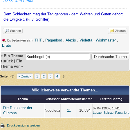
a2731429.html#
Dem Schlechten mag der Tag gehören - dem Wahren und Guten gehört
die Ewigkeit. (F. v. Schiller)
Suchen
Zitieren
THT
,
Paganlord
,
Alexis
,
Violetta
,
Wishmaster
,
Es bedanken sich:
Erato
«
Ein Thema
zurück
|
Ein
Thema vor
»
Seiten (5):
« Zurück
1
2
3
4
5
Möglicherweise verwandte Themen...
Thema
Verfasser
Antworten
Ansichten
Letzter Beitrag
Die Rückkehr der
07.04.12007, 18:41
Nuculeuz
11
16.894
Clintons
Letzter Beitrag
:
Paganlord
Druckversion anzeigen