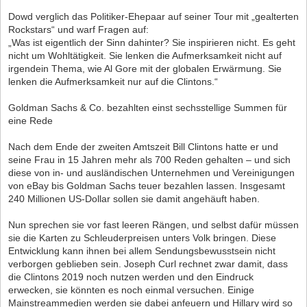
Dowd verglich das Politiker-Ehepaar auf seiner Tour mit „gealterten
Rockstars“ und warf Fragen auf:
„Was ist eigentlich der Sinn dahinter? Sie inspirieren nicht. Es geht
nicht um Wohltätigkeit. Sie lenken die Aufmerksamkeit nicht auf
irgendein Thema, wie Al Gore mit der globalen Erwärmung. Sie
lenken die Aufmerksamkeit nur auf die Clintons.“
Goldman Sachs & Co. bezahlten einst sechsstellige Summen für
eine Rede
Nach dem Ende der zweiten Amtszeit Bill Clintons hatte er und
seine Frau in 15 Jahren mehr als 700 Reden gehalten – und sich
diese von in- und ausländischen Unternehmen und Vereinigungen
von eBay bis Goldman Sachs teuer bezahlen lassen. Insgesamt
240 Millionen US-Dollar sollen sie damit angehäuft haben.
Nun sprechen sie vor fast leeren Rängen, und selbst dafür müssen
sie die Karten zu Schleuderpreisen unters Volk bringen. Diese
Entwicklung kann ihnen bei allem Sendungsbewusstsein nicht
verborgen geblieben sein. Joseph Curl rechnet zwar damit, dass
die Clintons 2019 noch nutzen werden und den Eindruck
erwecken, sie könnten es noch einmal versuchen. Einige
Mainstreammedien werden sie dabei anfeuern und Hillary wird so