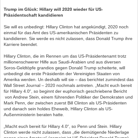
Trump im Glück: Hillary will 2020 wieder für US-
Präsidentschaft kandidieren
Sie will es unbedingt: Hillary Clinton hat angekündigt, 2020 noch
einmal für das Amt des US-amerikanischen Präsidenten zu
kandidieren. Sie werde es nicht zulassen, dass Donald Trump ihre
Karriere beendet.
Hillary Clinton, die im Rennen um das US-Präsidentenamt trotz
millionenschwerer Hilfe aus Saudi-Arabien und aus diversen
Soros-Geldtöpfe grandios gegen Donald Trump scheiterte, will
unbedingt die erste Präsidentin der Vereinigten Staaten von
Amerika werden. Un deshalb will sie – das berichtet zumindest das
Wall Street Journal – 2020 nochmals antreten. „Macht euch bereit
für Hillary 4.0“, so beginnt der euphorisch geschriebene Bericht
von Andrew Stein, einem führenden Politiker der Demokraten und
Mark Penn, der zwischen zuerst Bill Clinton als US-Präsidenten
und danach sein holdes Eheweib, Hillary Clinton als US-
Außenministerin beraten hatte.
„Macht euch bereit für Hillary 4.0“, so Penn und Stein. Hillary
Clinton werde nicht zulassen, dass „die demütigende Niederlage
gegen einen Amateur“ (gemeint ist US-Präsident Donald Trump)