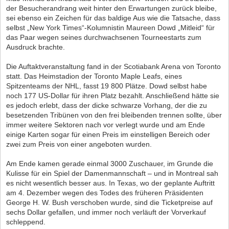
der Besucherandrang weit hinter den Erwartungen zurück bleibe,
sei ebenso ein Zeichen für das baldige Aus wie die Tatsache, dass
selbst „New York Times“-Kolumnistin Maureen Dowd „Mitleid“ für
das Paar wegen seines durchwachsenen Tourneestarts zum
Ausdruck brachte.
Die Auftaktveranstaltung fand in der Scotiabank Arena von Toronto
statt. Das Heimstadion der Toronto Maple Leafs, eines
Spitzenteams der NHL, fasst 19 800 Plätze. Dowd selbst habe
noch 177 US-Dollar für ihren Platz bezahlt. Anschließend hätte sie
es jedoch erlebt, dass der dicke schwarze Vorhang, der die zu
besetzenden Tribünen von den frei bleibenden trennen sollte, über
immer weitere Sektoren nach vor verlegt wurde und am Ende
einige Karten sogar für einen Preis im einstelligen Bereich oder
zwei zum Preis von einer angeboten wurden.
Am Ende kamen gerade einmal 3000 Zuschauer, im Grunde die
Kulisse für ein Spiel der Damenmannschaft – und in Montreal sah
es nicht wesentlich besser aus. In Texas, wo der geplante Auftritt
am 4. Dezember wegen des Todes des früheren Präsidenten
George H. W. Bush verschoben wurde, sind die Ticketpreise auf
sechs Dollar gefallen, und immer noch verläuft der Vorverkauf
schleppend.