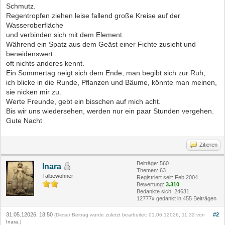
Schmutz.
Regentropfen ziehen leise fallend große Kreise auf der
Wasseroberfläche
und verbinden sich mit dem Element.
Während ein Spatz aus dem Geäst einer Fichte zusieht und
beneidenswert
oft nichts anderes kennt.
Ein Sommertag neigt sich dem Ende, man begibt sich zur Ruh,
ich blicke in die Runde, Pflanzen und Bäume, könnte man meinen,
sie nicken mir zu.
Werte Freunde, gebt ein bisschen auf mich acht.
Bis wir uns wiedersehen, werden nur ein paar Stunden vergehen.
Gute Nacht
Zitieren
Beiträge: 560
Inara
Themen: 63
Talbewohner
Registriert seit: Feb 2004
Bewertung:
3.310
Bedankte sich: 24631
12777x gedankt in 455 Beiträgen
31.05.12026, 18:50
#2
(Dieser Beitrag wurde zuletzt bearbeitet: 01.06.12026, 11:32 von
Inara
.)