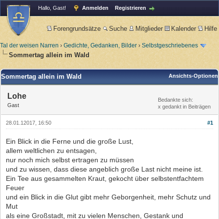
Hallo, Gast!
Anmelden
Registrieren
Forengrundsätze
Suche
Mitglieder
Kalender
Hilfe
Tal der weisen Narren
›
Gedichte, Gedanken, Bilder
›
Selbstgeschriebenes
Sommertag allein im Wald
Sommertag allein im Wald
Ansichts-Optionen
Lohe
Bedankte sich:
Gast
x gedankt in Beiträgen
28.01.12017, 16:50
#1
Ein Blick in die Ferne und die große Lust,
allem weltlichen zu entsagen,
nur noch mich selbst ertragen zu müssen
und zu wissen, dass diese angeblich große Last nicht meine ist.
Ein Tee aus gesammelten Kraut, gekocht über selbstentfachtem
Feuer
und ein Blick in die Glut gibt mehr Geborgenheit, mehr Schutz und
Mut
als eine Großstadt, mit zu vielen Menschen, Gestank und