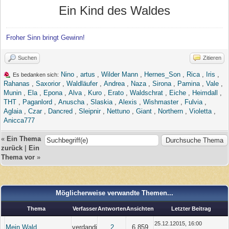
Ein Kind des Waldes
Froher Sinn bringt Gewinn!
Suchen
Zitieren
Nino
,
artus
,
Wilder Mann
,
Hernes_Son
,
Rica
,
Iris
,
Es bedanken sich:
Rahanas
,
Saxorior
,
Waldläufer
,
Andrea
,
Naza
,
Sirona
,
Pamina
,
Vale
,
Munin
,
Ela
,
Epona
,
Alva
,
Kuro
,
Erato
,
Waldschrat
,
Eiche
,
Heimdall
,
THT
,
Paganlord
,
Anuscha
,
Slaskia
,
Alexis
,
Wishmaster
,
Fulvia
,
Aglaia
,
Czar
,
Dancred
,
Sleipnir
,
Nettuno
,
Giant
,
Northern
,
Violetta
,
Anicca777
«
Ein Thema
zurück
|
Ein
Thema vor
»
Möglicherweise verwandte Themen...
Thema
Verfasser
Antworten
Ansichten
Letzter Beitrag
25.12.12015, 16:00
Mein Wald
verdandi
2
6.859