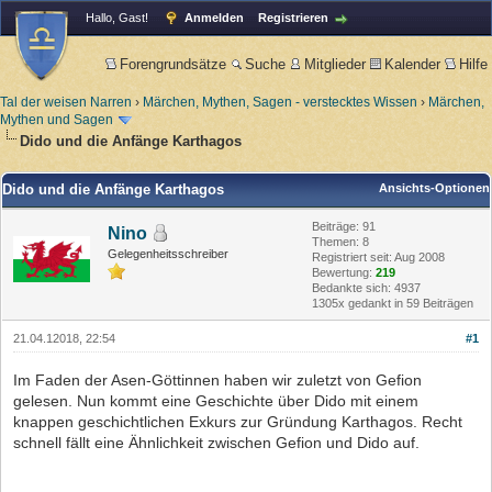
Hallo, Gast!
Anmelden
Registrieren
Forengrundsätze
Suche
Mitglieder
Kalender
Hilfe
Tal der weisen Narren
›
Märchen, Mythen, Sagen - verstecktes Wissen
›
Märchen,
Mythen und Sagen
Dido und die Anfänge Karthagos
Dido und die Anfänge Karthagos
Ansichts-Optionen
Beiträge: 91
Nino
Themen: 8
Gelegenheitsschreiber
Registriert seit: Aug 2008
Bewertung:
219
Bedankte sich: 4937
1305x gedankt in 59 Beiträgen
21.04.12018, 22:54
#1
Im Faden der Asen-Göttinnen haben wir zuletzt von Gefion
gelesen. Nun kommt eine Geschichte über Dido mit einem
knappen geschichtlichen Exkurs zur Gründung Karthagos. Recht
schnell fällt eine Ähnlichkeit zwischen Gefion und Dido auf.