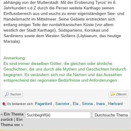
abhängig von der Mutterstadt. Mit der Eroberung Tyros' im 6.
Jahrhundert v.d.Z durch die Perser weitete Karthago seinen
Einflussbereich aus und wuchs zu einer eigenständigen See- und
Handelsmacht im Mittelmeer. Seine Gebiete erstreckten sich
entlang einiger Teile der nordafrikanischen Küste (vor allem
westlich der Stadt Karthago), Südspaniens, Korsikas und
Sardiniens sowie dem Westen Siziliens (Lilybaeum, das heutige
Marsala).
Anmerkung:
Es sind immer dieselben Götter, die gleichen oder ähnliche
Geschichten, die uns durch alle Mythen und Geschichten hindurch
begegnen. Es verändern sich nur die Namen und das Aussehen
entsprechend der regionalen Bedürfnisse und Anforderungen.
Suchen
Zitieren
Paganlord
,
Saxorior
,
Ela
,
Sirona
,
Inara
,
Hælvard
Es bedanken sich:
«
Ein Thema
zurück
|
Ein
Thema vor
»