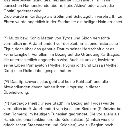
punischen Namenskunde aber mit „die Aktive“ oder auch „die
Göttin“ gedeutet wird.
Dido wurde in Karthago als Göttin und Schutzgöttin verehrt. Ihr zu
Ehren wurde angeblich in der Stadtmitte ein heiliger Hain errichtet.
(*) Mutto bzw. König Mattan von Tyros und Sidon herrschte
vermutlich im 9. Jahrhundert vor der Zeit. Er ist eine historische
Figur, doch über das genaue Datum seiner Herrschaft gibt es
keine Einigkeit. Vor allem im Bezug auf die Gründung Karthagos,
die unterschiedlich angegeben wird. Auch ist unklar, inwiefern
seine Erben Pumayaton (Mythe: Pygmalion) und Elissa (Mythe:
Dido) eine Rolle dabei gespielt haben.
(*²) Das Sprichwort: „das geht auf keine Kuhhaut“ und alle
Abwandlungen davon haben ihren Ursprung in dieser
Überlieferung.
(*³) Karthago (heißt: „neue Stadt“, im Bezug auf Tyros) wurde
vermutlich im 9. Jahrhundert von tyrischen Siedlern (Phönizier bei
den Römern) im heutigen Tunesien gegründet. Die vor allem als
Handelskolonie funktionierende Kolonialstadt (ähnlich wie die
griechischen Staatstaaten und Kolonien) war zu Beginn noch