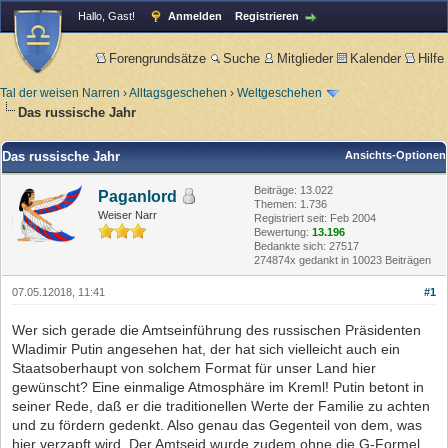
Hallo, Gast!
Anmelden
Registrieren
Forengrundsätze
Suche
Mitglieder
Kalender
Hilfe
Tal der weisen Narren
›
Alltagsgeschehen
›
Weltgeschehen
Das russische Jahr
Das russische Jahr
Ansichts-Optionen
Beiträge: 13.022
Paganlord
Themen: 1.736
Weiser Narr
Registriert seit: Feb 2004
Bewertung:
13.196
Bedankte sich: 27517
274874x gedankt in 10023 Beiträgen
07.05.12018, 11:41
#1
Wer sich gerade die Amtseinführung des russischen Präsidenten
Wladimir Putin angesehen hat, der hat sich vielleicht auch ein
Staatsoberhaupt von solchem Format für unser Land hier
gewünscht? Eine einmalige Atmosphäre im Kreml! Putin betont in
seiner Rede, daß er die traditionellen Werte der Familie zu achten
und zu fördern gedenkt. Also genau das Gegenteil von dem, was
hier verzapft wird. Der Amtseid wurde zudem ohne die G-Formel