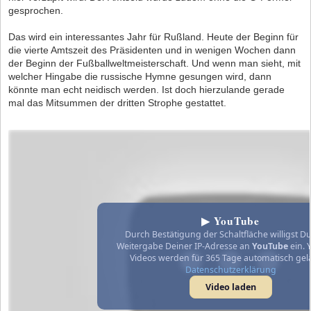
gesprochen.
Das wird ein interessantes Jahr für Rußland. Heute der Beginn für
die vierte Amtszeit des Präsidenten und in wenigen Wochen dann
der Beginn der Fußballweltmeisterschaft. Und wenn man sieht, mit
welcher Hingabe die russische Hymne gesungen wird, dann
könnte man echt neidisch werden. Ist doch hierzulande gerade
mal das Mitsummen der dritten Strophe gestattet.
▶ YouTube
Durch Bestätigung der Schaltfläche willigst Du
Weitergabe Deiner IP-Adresse an
YouTube
ein. 
Videos werden für 365 Tage automatisch gel
Datenschutzerklärung
Video laden