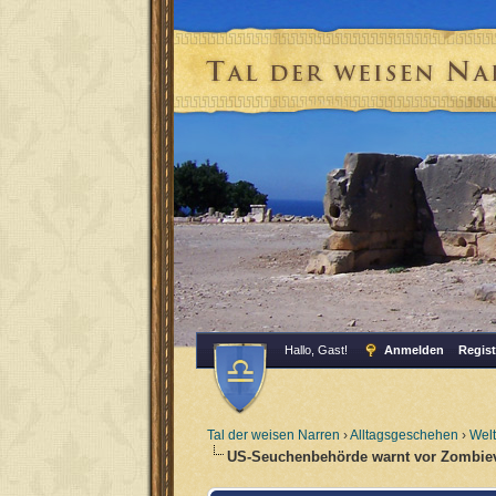
Hallo, Gast!
Anmelden
Regist
Tal der weisen Narren
›
Alltagsgeschehen
›
Wel
US-Seuchenbehörde warnt vor Zombie