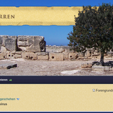
rieren
Forengrund
tgeschehen
virus