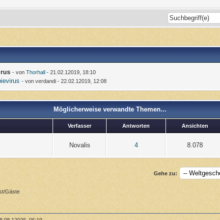
irus
- von
Thorhall
- 21.02.12019, 18:10
ievirus
- von verdandi - 22.02.12019, 12:08
Möglicherweise verwandte Themen...
Verfasser
Antworten
Ansichten
Novalis
4
8.078
Gehe zu:
st/Gäste
8.08.12026, 06:19