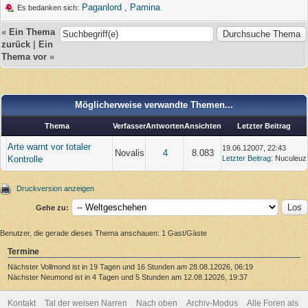
Paganlord
,
Pamina
Es bedanken sich:
«
Ein Thema
zurück
|
Ein
Thema vor
»
Möglicherweise verwandte Themen...
Thema
Verfasser
Antworten
Ansichten
Letzter Beitrag
Arte warnt vor totaler
19.06.12007, 22:43
Novalis
4
8.083
Kontrolle
Letzter Beitrag
: Nuculeuz
Druckversion anzeigen
Gehe zu:
Benutzer, die gerade dieses Thema anschauen: 1 Gast/Gäste
Termine
Nächster Vollmond ist in 19 Tagen und 16 Stunden am 28.08.12026, 06:19
Nächster Neumond ist in 4 Tagen und 5 Stunden am 12.08.12026, 19:37
Kontakt
Tal der weisen Narren
Nach oben
Archiv-Modus
Alle Foren als