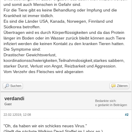
und somit auch Menschen in Gefahr sind.
Für die Tiere gibt es keine Behandlung oder Impfung und die
Krankheit ist immer tödlich.
Es sind die Länder USA, Kanada, Norwegen, Finnland und
Südkorea betroffen.
Übertragen wird es durch Körperflüssigkeiten und da das Protein
länger im Boden oder im Wasser zurück bleibt können auch Tiere
infiziert werden die keinen Kontakt zu den kranken Tieren hatten.
Die Symptome sind:
Drastischer Gewichtsverlust,
koordinationsschwierigkeiten,Teilnahmslosigkeit,starkes sabbern,
starker Durst, Verlust von Angst, Reizbarkeit und Aggression.
Vom Verzehr des Fleisches wird abgeraten
Suchen
Zitieren
verdandi
Bedankte sich:
Gast
x gedankt in Beiträgen
22.02.12019, 12:08
#2
"Oh, da haben wir ein schickes neues Virus."
(Stellt die nächste Walking Dead Staffel im Labor an.)