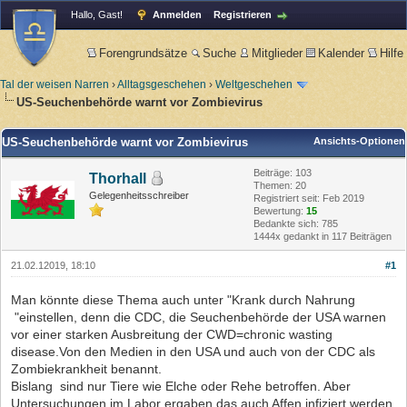
Hallo, Gast!
Anmelden
Registrieren
Forengrundsätze
Suche
Mitglieder
Kalender
Hilfe
Tal der weisen Narren
›
Alltagsgeschehen
›
Weltgeschehen
US-Seuchenbehörde warnt vor Zombievirus
US-Seuchenbehörde warnt vor Zombievirus
Ansichts-Optionen
Beiträge: 103
Thorhall
Themen: 20
Gelegenheitsschreiber
Registriert seit: Feb 2019
Bewertung:
15
Bedankte sich: 785
1444x gedankt in 117 Beiträgen
21.02.12019, 18:10
#1
Man könnte diese Thema auch unter "Krank durch Nahrung
"einstellen, denn die CDC, die Seuchenbehörde der USA warnen
vor einer starken Ausbreitung der CWD=chronic wasting
disease.Von den Medien in den USA und auch von der CDC als
Zombiekrankheit benannt.
Bislang sind nur Tiere wie Elche oder Rehe betroffen. Aber
Untersuchungen im Labor ergaben das auch Affen infiziert werden