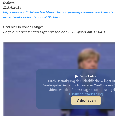
Datum:
11.04.2019
https://www.zdf.de/nachrichten/zdf-morgenmagazin/eu-beschliesst-
erneuten-brexit-aufschub-100.html
Und hier in voller Länge:
Angela Merkel zu den Ergebnissen des EU-Gipfels am 11.04.19
▶ YouTube
Durch Bestätigung der Schaltfläche willigst Du
Weitergabe Deiner IP-Adresse an
YouTube
ein. 
Videos werden für 365 Tage automatisch gel
Datenschutzerklärung
Video laden