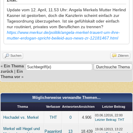
Zitat:
Update vom 12. April, 11.53 Uhr: Angela Merkels Mutter Herlind
Kasner ist gestorben, doch die Kanzlerin scheint einfach zur
Tagesordnung überzugehen. Ist sie gefühlskalt oder einfach
nur routiniert, privates vom Beruflichen zu trennen?
https://www.merkur.de/politik/angela-merkel-trauert-um-ihre-
mutter-erdogan-spricht-beileid-aus-news-zr-12181467.html
Suchen
Zitieren
«
Ein Thema
zurück
|
Ein
Thema vor
»
Möglicherweise verwandte Themen...
Thema
Verfasser
Antworten
Ansichten
Letzter Beitrag
03.06.12016, 22:00
Hochadel vs. Merkel
THT
0
4.906
Letzter Beitrag
:
THT
Merkel will Hegel und
19.06.12013, 13:22
Paganlord
13
18.439