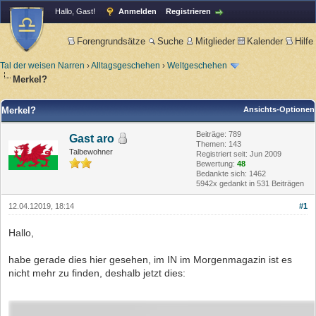
Hallo, Gast!
Anmelden
Registrieren
Forengrundsätze
Suche
Mitglieder
Kalender
Hilfe
Tal der weisen Narren
›
Alltagsgeschehen
›
Weltgeschehen
Merkel?
Merkel?
Ansichts-Optionen
Beiträge: 789
Gast aro
Themen: 143
Talbewohner
Registriert seit: Jun 2009
Bewertung:
48
Bedankte sich: 1462
5942x gedankt in 531 Beiträgen
12.04.12019, 18:14
#1
Hallo,
habe gerade dies hier gesehen, im IN im Morgenmagazin ist es
nicht mehr zu finden, deshalb jetzt dies: