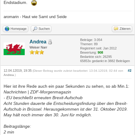
Endstadium.
aromarin - Haut wie Samt und Seide
Homepage
Suchen
Zitieren
Beiträge: 3.054
Andrea
Themen: 89
Weiser Narr
Registriert seit: Jan 2012
Bewertung:
908
Bedankte sich: 26295
65853x gedankt in 3882 Beiträgen
12.04.12019, 19:35
#2
(Dieser Beitrag wurde zuletzt bearbeitet: 13.04.12019, 02:44 von
Andrea
.)
Hier ist ihre Rede auch ein paar Sekunden zu sehen, so ab Min.1:
Nachrichten | ZDF-Morgenmagazin
- EU beschließt erneuten Brexit-Aufschub
Acht Stunden dauerte die Entscheidungsfindung über den Brexit-
Aufschub in Brüssel. Herausgekommen ist der 31. Oktober 2019.
May hält noch immer den 30. Juni für möglich.
Beitragslänge:
2 min