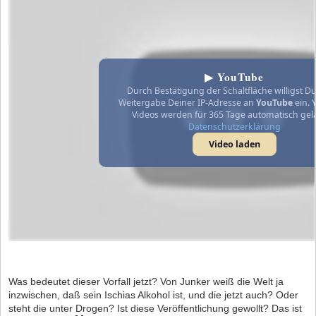
▶ YouTube
Durch Bestätigung der Schaltfläche willigst Du
Weitergabe Deiner IP-Adresse an
YouTube
ein. 
Videos werden für 365 Tage automatisch gel
Datenschutzerklärung
Video laden
Was bedeutet dieser Vorfall jetzt? Von Junker weiß die Welt ja
inzwischen, daß sein Ischias Alkohol ist, und die jetzt auch? Oder
steht die unter Drogen? Ist diese Veröffentlichung gewollt? Das ist