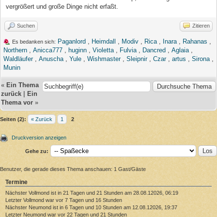
vergrößert und große Dinge nicht erfaßt.
Suchen
Zitieren
Paganlord
,
Heimdall
,
Modiv
,
Rica
,
Inara
,
Rahanas
,
Es bedanken sich:
Northern
,
Anicca777
,
huginn
,
Violetta
,
Fulvia
,
Dancred
,
Aglaia
,
Waldläufer
,
Anuscha
,
Yule
,
Wishmaster
,
Sleipnir
,
Czar
,
artus
,
Sirona
,
Munin
«
Ein Thema
zurück
|
Ein
Thema vor
»
Seiten (2):
« Zurück
1
2
Druckversion anzeigen
Gehe zu:
Benutzer, die gerade dieses Thema anschauen: 1 Gast/Gäste
Termine
Nächster Vollmond ist in 21 Tagen und 21 Stunden am 28.08.12026, 06:19
Letzter Vollmond war vor 7 Tagen und 16 Stunden
Nächster Neumond ist in 6 Tagen und 10 Stunden am 12.08.12026, 19:37
Letzter Neumond war vor 22 Tagen und 21 Stunden