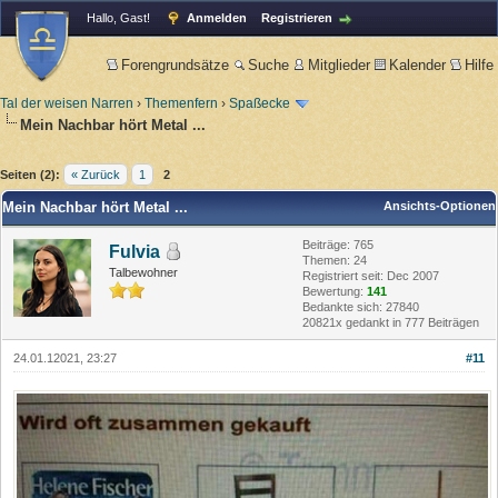
Hallo, Gast!
Anmelden
Registrieren
Forengrundsätze
Suche
Mitglieder
Kalender
Hilfe
Tal der weisen Narren
›
Themenfern
›
Spaßecke
Mein Nachbar hört Metal ...
Seiten (2):
« Zurück
1
2
Mein Nachbar hört Metal ...
Ansichts-Optionen
Beiträge: 765
Fulvia
Themen: 24
Talbewohner
Registriert seit: Dec 2007
Bewertung:
141
Bedankte sich: 27840
20821x gedankt in 777 Beiträgen
24.01.12021, 23:27
#11