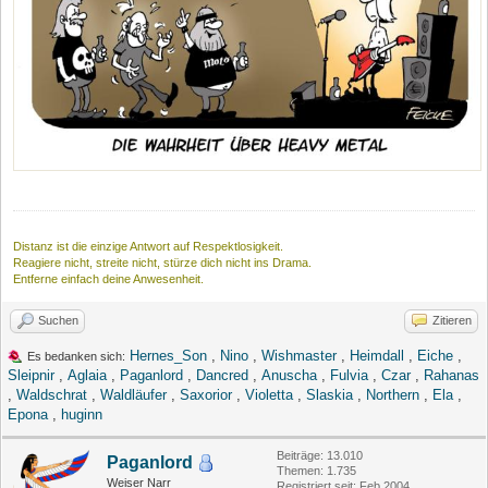
Distanz ist die einzige Antwort auf Respektlosigkeit.
Reagiere nicht, streite nicht, stürze dich nicht ins Drama.
Entferne einfach deine Anwesenheit.
Suchen
Zitieren
Hernes_Son
,
Nino
,
Wishmaster
,
Heimdall
,
Eiche
,
Es bedanken sich:
Sleipnir
,
Aglaia
,
Paganlord
,
Dancred
,
Anuscha
,
Fulvia
,
Czar
,
Rahanas
,
Waldschrat
,
Waldläufer
,
Saxorior
,
Violetta
,
Slaskia
,
Northern
,
Ela
,
Epona
,
huginn
Beiträge: 13.010
Paganlord
Themen: 1.735
Weiser Narr
Registriert seit: Feb 2004