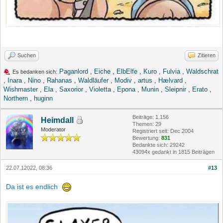
Suchen
Zitieren
Paganlord
,
Eiche
,
ElbElfe
,
Kuro
,
Fulvia
,
Waldschrat
Es bedanken sich:
,
Inara
,
Nino
,
Rahanas
,
Waldläufer
,
Modiv
,
artus
,
Hælvard
,
Wishmaster
,
Ela
,
Saxorior
,
Violetta
,
Epona
,
Munin
,
Sleipnir
,
Erato
,
Northern
,
huginn
Beiträge: 1.156
Heimdall
Themen: 29
Moderator
Registriert seit: Dec 2004
Bewertung:
831
Bedankte sich: 29242
43094x gedankt in 1815 Beiträgen
22.07.12022, 08:36
#13
Da ist es endlich