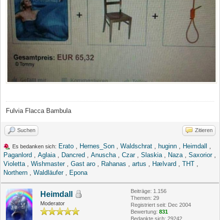
Fulvia Flacca Bambula
Suchen
Zitieren
Erato
,
Hernes_Son
,
Waldschrat
,
huginn
,
Heimdall
,
Es bedanken sich:
Paganlord
,
Aglaia
,
Dancred
,
Anuscha
,
Czar
,
Slaskia
,
Naza
,
Saxorior
,
Violetta
,
Wishmaster
,
Gast aro
,
Rahanas
,
artus
,
Hælvard
,
THT
,
Northern
,
Waldläufer
,
Epona
Beiträge: 1.156
Heimdall
Themen: 29
Moderator
Registriert seit: Dec 2004
Bewertung:
831
Bedankte sich: 29242