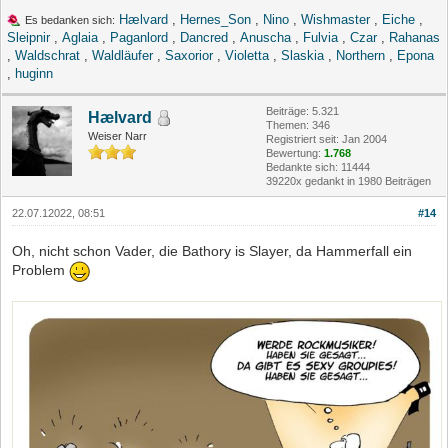
Hælvard
,
Hernes_Son
,
Nino
,
Wishmaster
,
Eiche
,
Es bedanken sich:
Sleipnir
,
Aglaia
,
Paganlord
,
Dancred
,
Anuscha
,
Fulvia
,
Czar
,
Rahanas
,
Waldschrat
,
Waldläufer
,
Saxorior
,
Violetta
,
Slaskia
,
Northern
,
Epona
,
huginn
Beiträge: 5.321
Hælvard
Themen: 346
Weiser Narr
Registriert seit: Jan 2004
Bewertung:
1.768
Bedankte sich: 11444
39220x gedankt in 1980 Beiträgen
22.07.12022, 08:51
#14
Oh, nicht schon Vader, die Bathory is Slayer, da Hammerfall ein
Problem