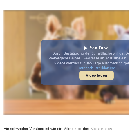
▶ YouTube
Durch Bestätigung der Schaltfläche willigst Du
Weitergabe Deiner IP-Adresse an
YouTube
ein. 
Videos werden für 365 Tage automatisch gel
Datenschutzerklärung
Video laden
Ein schwacher Verstand ist wie ein Mikroskop, das Kleinigkeiten