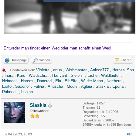
Entweder man findet einen Weg oder man schafft einen Weg!
Homepage
Suchen
Zitieren
Violetta
,
artus
,
Wishmaster
,
Anicca777
,
Hernes_Son
Es bedanken sich:
,
Inara
,
Kuro
,
Waldschrat
,
Hælvard
,
Sleipnir
,
Eiche
,
Waldläufer
,
Heimdall
,
Harcos
,
Dancred
,
Ela
,
ElbElfe
,
Wilder Mann
,
Northern
,
Erato
,
Saxorior
,
Fulvia
,
Anuscha
,
Modiv
,
Aglaia
,
Slaskia
,
Epona
,
Rahanas
,
huginn
Beiträge: 1.057
Slaskia
Themen: 51
Talbewohner
Registriert seit: Jul 2006
Bewertung:
177
Bedankte sich: 26857
24689x gedankt in 896 Beiträgen
02.04.12023, 16:03
#16