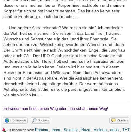
dieser eine in meinen leeren Körper hineinschlüpfen und meinen
Körper für sich selbst Inbesitz nehmen. Das ist also keine sehr
schöne Erfahrung, die ich dort mache. …
… Und andere Astralreisende? Wo reisen sie hin? Ich entdeckte
die Wahrheit sehr schnell. Sie reisen in das Land ihrer Träume,
Wünsche und Sehnsüchte > in das Land ihrer Phantasie. Sie
sehen dort ihre zur Wirklichkeit gewordenen Wünsche und Ideen.
Der Chr**t sieht hier, je nach Wunschdenken, Engel, die Jungfrau
oder auch G*tt. Der UFO-Gläubige sieht hier seine Kontakte mit
Außerirdischen. Der Heiler holt sich hier seine Inspirationen, wen
und was er wie heilen kann. Jeder wird hier bedient, in diesem
Reich der Phantasien und Wünsche. Nein, diese Astralwanderer
sind nicht in der Astralsphäre. Wer die Astralsphäre kennenlernt,
der schreibt keine Lobgesänge darüber. Der warnt höchstens.
Astralsphäre, das ist die reine, die pure, ungeschminkte Emotion,
wie sie wirklich ist. …
Entweder man findet einen Weg oder man schafft einen Weg!
Homepage
Suchen
Zitieren
Pamina
,
Inara
,
Saxorior
,
Naza
,
Violetta
,
artus
,
THT
Es bedanken sich: