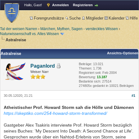
Hallo, Gast!
Anmelden
Registrieren
Forengrundsätze
Suche
Mitglieder
Kalender
Hilfe
Tal der weisen Narren
›
Märchen, Mythen, Sagen - verstecktes Wissen
›
Naturwissenschaft vs. Altes Wissen
Astralreise
Astralreise
Ansichts-Optionen
Beiträge: 13.021
Paganlord
Themen: 1.736
Weiser Narr
Registriert seit: Feb 2004
Bewertung:
13.187
Bedankte sich: 27514
274805x gedankt in 10021 Beiträgen
30.05.12020, 21:21
#1
Atheistischer Prof. Howard Storm sah die Hölle und Dämonen
https://skeptiko.com/254-howard-storm-transformed/
Gastgeber Alex Tsakiris interviewte Prof. Howard Storm bezüglich
seines Buches: 'My Descent Into Death: A Second Chance at Life'.
Gesprochen wurde über ein Nahtod-Erlebnis von Storm, seine