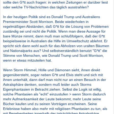
sollte den G*tt auch fragen: in welchen Zeitungen er darüber liest
oder welche TV-Nachrichten das täglich ausstrahlen?
In der heutigen Politik sind es Donald Trump und Australiens
Premierminister Scott Morrison. Beide wiederholen in
regelmäßigen Abständen, daß G*tt für die Lösung von Problemen
zuständig sei und nicht die Politik. Wenn man diese Aussage für
bare Münze nimmt, dann muß man schlußfolgern, daß der G*tt
beispielsweise in Australien die Hilfe im Umweltschutz ablehnt. Er
spricht sich dann wohl auch für das Abholzen von uralten Bäumen
und Nationalparks aus? Und selbstverständlich benutzt "G*tt" die
Stimme von Menschen, wie Donald Trump und Scott Morrison,
wenn er etwas mitzuteilen hat.
Wenn Storm Himmel, Hölle und Dämonen sieht, ihnen direkt
gegenübersteht, sogar neben G*tt und Elvis steht und sich mit
ihnen unterhält, dann darf man nicht nur an einen Besuch in der
Astralsphäre denken, sondern muß leider auch Storms
Eigenphantasien in Betracht ziehen. Selbst die Logik ist willig,
solche Phantasien als "echt" einzustufen > wenn Storm dadurch
mehr Aufmerksamkeit der Leute bekommt, mehr Leute seine
Bücher kaufen und zu seinen Vorträgen erscheinen. Seine
Erlebnisse haben also mehr mit religiösen Phantasien zu tun, als
mit Begebenheiten innerhalb der tatsächlichen Astralsphäre.