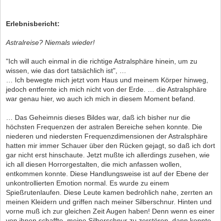
Erlebnisbericht:
Astralreise? Niemals wieder!
"Ich will auch einmal in die richtige Astralsphäre hinein, um zu
wissen, wie das dort tatsächlich ist", …
… Ich bewegte mich jetzt vom Haus und meinem Körper hinweg,
jedoch entfernte ich mich nicht von der Erde. … die Astralsphäre
war genau hier, wo auch ich mich in diesem Moment befand.
… Das Geheimnis dieses Bildes war, daß ich bisher nur die
höchsten Frequenzen der astralen Bereiche sehen konnte. Die
niederen und niedersten Frequenzdimensionen der Astralsphäre
hatten mir immer Schauer über den Rücken gejagt, so daß ich dort
gar nicht erst hinschaute. Jetzt mußte ich allerdings zusehen, wie
ich all diesen Horrorgestalten, die mich anfassen wollen,
entkommen konnte. Diese Handlungsweise ist auf der Ebene der
unkontrollierten Emotion normal. Es wurde zu einem
Spießrutenlaufen. Diese Leute kamen bedrohlich nahe, zerrten an
meinen Kleidern und griffen nach meiner Silberschnur. Hinten und
vorne muß ich zur gleichen Zeit Augen haben! Denn wenn es einer
von ihnen schaffte, meine Silberschnur zu zerstören, dann konnte