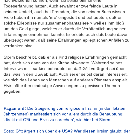
nachvollziehen können, wenn sie selbst einmal eine
Todeserfahrung hatten. Auch erwähnt er zweifelnde Leute in
seinem Umfeld, auch bei Fremden, die von seinem Buch wissen.
Viele haben ihn nun als 'irre' eingestuft und behaupten, daß er
solche Erlebnisse nur zusammenphantasiere > weil es ihm bloß
um das Geld ginge, welches er durch die Veröffentlichung seiner
Erfahrungen einnehmen konnte. Er erlebte auch daß Leute davon
überzeugt waren, daß seine Erfahrungen epileptischen Anfällen zu
verdanken sind.
Storm beschreibt, daß er als Kind religiöse Erfahrungen gemacht
hat, doch sich dann von der Kirche abwandte. Während seines
Interviews mit Tsarkiris behauptet er, daß G*tt verärgert sei über
das, was in den USA abläuft. Auch sei er selbst daran interessiert,
wie sich das Leben von Menschen auf anderen Planeten abspielt.
Elvis hätte ihm eindeutige Anweisungen zu gewissen Themen
gegeben.
Paganlord:
Die Steigerung von religiösem Irrsinn (in den letzten
Jahrzehnten) manifestiert sich vor allem durch die Behauptung:
'direkt mit G*tt und Elvis zu sprechen', wie hier bei Storm.
Soso: G*tt ärgert sich über die USA? Wer diesen Irrsinn glaubt, der