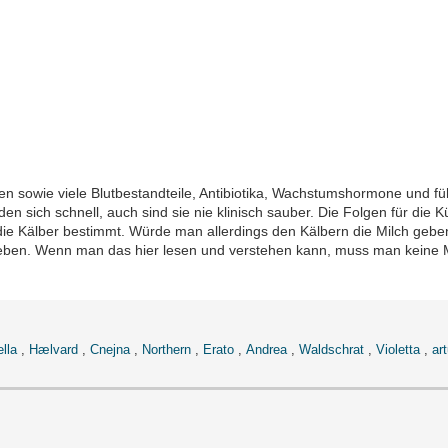
llen sowie viele Blutbestandteile, Antibiotika, Wachstumshormone und f
en sich schnell, auch sind sie nie klinisch sauber. Die Folgen für die
 die Kälber bestimmt. Würde man allerdings den Kälbern die Milch geben
ben. Wenn man das hier lesen und verstehen kann, muss man keine M
ella
,
Hælvard
,
Cnejna
,
Northern
,
Erato
,
Andrea
,
Waldschrat
,
Violetta
,
ar