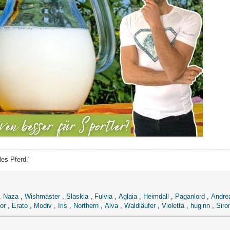
les Pferd."
,
Naza
,
Wishmaster
,
Slaskia
,
Fulvia
,
Aglaia
,
Heimdall
,
Paganlord
,
Andre
or
,
Erato
,
Modiv
,
Iris
,
Northern
,
Alva
,
Waldläufer
,
Violetta
,
huginn
,
Siro