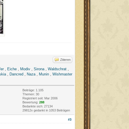
Zitieren
fer
,
Eiche
,
Modiv
,
Sirona
,
Waldschrat
,
skia
,
Dancred
,
Naza
,
Munin
,
Wishmaster
Beiträge: 1.105
Themen: 30
Registriert seit: Mar 2006
Bewertung:
288
Bedankte sich: 27134
29812x gedankt in 1053 Beiträgen
#3