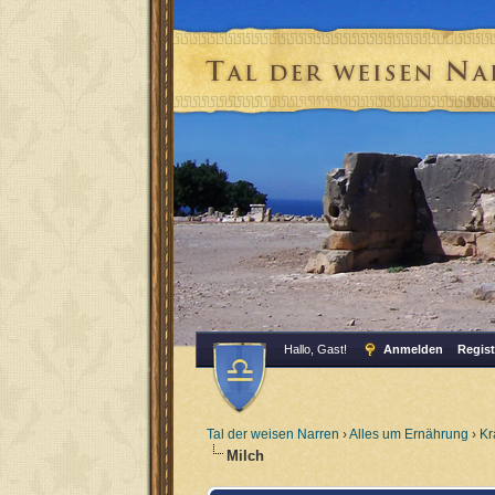
Hallo, Gast!
Anmelden
Regist
Tal der weisen Narren
›
Alles um Ernährung
›
Kr
Milch