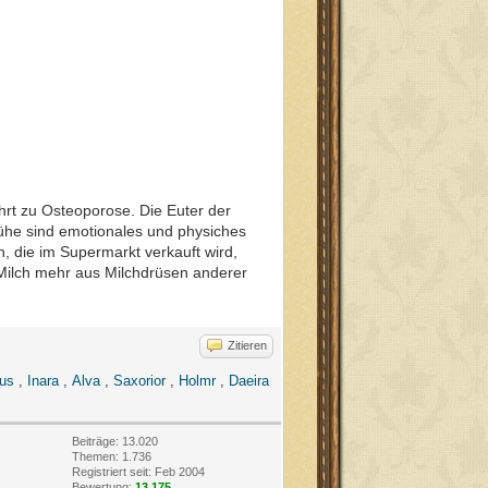
ührt zu Osteoporose. Die Euter der
 Kühe sind emotionales und physiches
, die im Supermarkt verkauft wird,
ilch mehr aus Milchdrüsen anderer
Zitieren
tus
,
Inara
,
Alva
,
Saxorior
,
Holmr
,
Daeira
Beiträge: 13.020
Themen: 1.736
Registriert seit: Feb 2004
Bewertung:
13.175