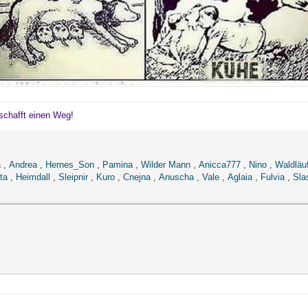
schafft einen Weg!
a
,
Andrea
,
Hernes_Son
,
Pamina
,
Wilder Mann
,
Anicca777
,
Nino
,
Waldläu
ta
,
Heimdall
,
Sleipnir
,
Kuro
,
Cnejna
,
Anuscha
,
Vale
,
Aglaia
,
Fulvia
,
Sla