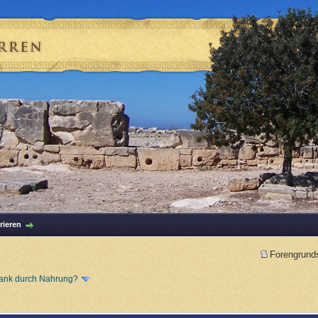
rieren
Forengrund
ank durch Nahrung?