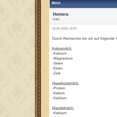
Milch
Hemera
Gast
10.08.12020, 20:03
Durch Recherche bin ich auf folgende T
Kokosmilch:
-Kalzium
-Magnesium
-Selen
-Eisen
-Zink
Haselnussmilch:
-Protein
-Kalium
-Kalzium
Mandelmilch:
-Kalzium