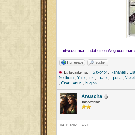
Entweder man findet einen Weg oder man 
Homepage
Suchen
Saxorior
,
Rahanas
,
El
Es bedanken sich:
Northern
,
Yule
,
Iris
,
Erato
,
Epona
,
Violet
,
Czar
,
artus
,
huginn
Anuscha
Talbewohner
04.08.12025, 14:27