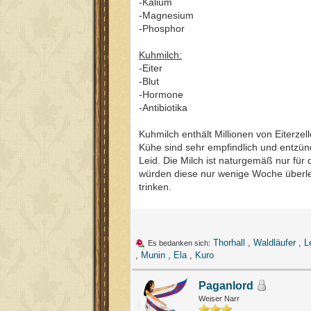
-Kalium
-Magnesium
-Phosphor
Kuhmilch:
-Eiter
-Blut
-Hormone
-Antibiotika
Kuhmilch enthält Millionen von Eiterze
Kühe sind sehr empfindlich und entzünd
Leid. Die Milch ist naturgemäß nur für
würden diese nur wenige Woche überle
trinken.
Thorhall
,
Waldläufer
,
L
Es bedanken sich:
,
Munin
,
Ela
,
Kuro
Paganlord
Weiser Narr