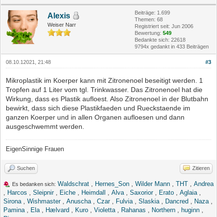
Beiträge: 1.699
Alexis
Themen: 68
Weiser Narr
Registriert seit: Jun 2006
Bewertung:
549
Bedankte sich: 22618
9794x gedankt in 433 Beiträgen
08.10.12021, 21:48
#3
Mikroplastik im Koerper kann mit Zitronenoel beseitigt werden. 1
Tropfen auf 1 Liter vom tgl. Trinkwasser. Das Zitronenoel hat die
Wirkung, dass es Plastik aufloest. Also Zitronenoel in der Blutbahn
bewirkt, dass sich diese Plastikfaeden und Rueckstaende im
ganzen Koerper und in allen Organen aufloesen und dann
ausgeschwemmt werden.
EigenSinnige Frauen
Suchen
Zitieren
Waldschrat
,
Hernes_Son
,
Wilder Mann
,
THT
,
Andrea
Es bedanken sich:
,
Harcos
,
Sleipnir
,
Eiche
,
Heimdall
,
Alva
,
Saxorior
,
Erato
,
Aglaia
,
Sirona
,
Wishmaster
,
Anuscha
,
Czar
,
Fulvia
,
Slaskia
,
Dancred
,
Naza
,
Pamina
,
Ela
,
Hælvard
,
Kuro
,
Violetta
,
Rahanas
,
Northern
,
huginn
,