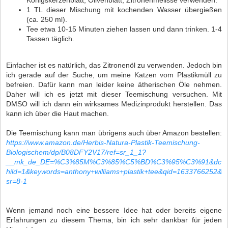
Königskerzenblatt, Olivenblatt, Zitronenmelisse verwenden.
1 TL dieser Mischung mit kochenden Wasser übergießen
(ca. 250 ml).
Tee etwa 10-15 Minuten ziehen lassen und dann trinken. 1-4
Tassen täglich.
Einfacher ist es natürlich, das Zitronenöl zu verwenden. Jedoch bin
ich gerade auf der Suche, um meine Katzen vom Plastikmüll zu
befreien. Dafür kann man leider keine ätherischen Öle nehmen.
Daher will ich es jetzt mit dieser Teemischung versuchen. Mit
DMSO will ich dann ein wirksames Medizinprodukt herstellen. Das
kann ich über die Haut machen.
Die Teemischung kann man übrigens auch über Amazon bestellen:
https://www.amazon.de/Herbis-Natura-Plastik-Teemischung-
Biologischem/dp/B08DFY2V17/ref=sr_1_1?
__mk_de_DE=%C3%85M%C3%85%C5%BD%C3%95%C3%91&dc
hild=1&keywords=anthony+williams+plastik+tee&qid=1633766252&
sr=8-1
Wenn jemand noch eine bessere Idee hat oder bereits eigene
Erfahrungen zu diesem Thema, bin ich sehr dankbar für jeden