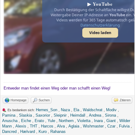
▶ YouTube
Durch Bestätigung der Schaltfläche willigst Du
Weitergabe Deiner IP-Adresse an
YouTube
ein. 
Videos werden für 365 Tage automatisch gel
Datenschutzerklärung
Video laden
Entweder man findet einen Weg oder man schafft einen Weg!
Homepage
Suchen
Zitieren
Hernes_Son
,
Naza
,
Ela
,
Waldschrat
,
Modiv
,
Es bedanken sich:
Pamina
,
Slaskia
,
Saxorior
,
Sleipnir
,
Heimdall
,
Andrea
,
Sirona
,
Anuscha
,
Eiche
,
Erato
,
Yule
,
Northern
,
Violetta
,
Inara
,
Giant
,
Wilder
Mann
,
Alexis
,
THT
,
Harcos
,
Alva
,
Aglaia
,
Wishmaster
,
Czar
,
Fulvia
,
Dancred
,
Hælvard
,
Kuro
,
Rahanas