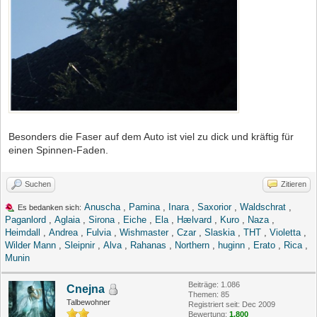
Besonders die Faser auf dem Auto ist viel zu dick und kräftig für
einen Spinnen-Faden.
Suchen
Zitieren
Anuscha
,
Pamina
,
Inara
,
Saxorior
,
Waldschrat
,
Es bedanken sich:
Paganlord
,
Aglaia
,
Sirona
,
Eiche
,
Ela
,
Hælvard
,
Kuro
,
Naza
,
Heimdall
,
Andrea
,
Fulvia
,
Wishmaster
,
Czar
,
Slaskia
,
THT
,
Violetta
,
Wilder Mann
,
Sleipnir
,
Alva
,
Rahanas
,
Northern
,
huginn
,
Erato
,
Rica
,
Munin
Beiträge: 1.086
Cnejna
Themen: 85
Talbewohner
Registriert seit: Dec 2009
Bewertung:
1.800