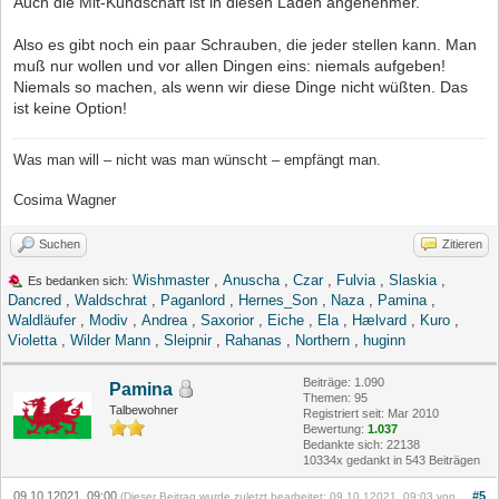
Auch die Mit-Kundschaft ist in diesen Läden angenehmer.
Also es gibt noch ein paar Schrauben, die jeder stellen kann. Man
muß nur wollen und vor allen Dingen eins: niemals aufgeben!
Niemals so machen, als wenn wir diese Dinge nicht wüßten. Das
ist keine Option!
Was man will – nicht was man wünscht – empfängt man.
Cosima Wagner
Suchen
Zitieren
Wishmaster
,
Anuscha
,
Czar
,
Fulvia
,
Slaskia
,
Es bedanken sich:
Dancred
,
Waldschrat
,
Paganlord
,
Hernes_Son
,
Naza
,
Pamina
,
Waldläufer
,
Modiv
,
Andrea
,
Saxorior
,
Eiche
,
Ela
,
Hælvard
,
Kuro
,
Violetta
,
Wilder Mann
,
Sleipnir
,
Rahanas
,
Northern
,
huginn
Beiträge: 1.090
Pamina
Themen: 95
Talbewohner
Registriert seit: Mar 2010
Bewertung:
1.037
Bedankte sich: 22138
10334x gedankt in 543 Beiträgen
09.10.12021, 09:00
#5
(Dieser Beitrag wurde zuletzt bearbeitet: 09.10.12021, 09:03 von