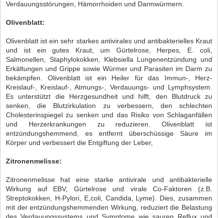
Verdauungsstörungen, Hämorrhoiden und Darmwürmern.
Olivenblatt:
Olivenblatt ist ein sehr starkes antivirales und antibakterielles Kraut
und ist ein gutes Kraut, um Gürtelrose, Herpes, E. coli,
Salmonellen, Staphylokokken, Klebsiella Lungenentzündung und
Erkältungen und Grippe sowie Würmer und Parasiten im Darm zu
bekämpfen. Olivenblatt ist ein Heiler für das Immun-, Herz-
Kreislauf-, Kreislauf-, Atmungs-, Verdauungs- und Lymphsystem.
Es unterstützt die Herzgesundheit und hilft, den Blutdruck zu
senken, die Blutzirkulation zu verbessern, den schlechten
Cholesterinspiegel zu senken und das Risiko von Schlaganfällen
und Herzerkrankungen zu reduzieren. Olivenblatt ist
entzündungshemmend, es entfernt überschüssige Säure im
Körper und verbessert die Entgiftung der Leber,
Zitronenmelisse:
Zitronenmelisse hat eine starke antivirale und antibakterielle
Wirkung auf EBV, Gürtelrose und virale Co-Faktoren (z.B.
Streptokokken, H-Pylori, E,coli, Candida, Lyme). Dies, zusammen
mit der entzündungshemmenden Wirkung, reduziert die Belastung
des Verdauungssystems und Symptome wie sauren Reflux und