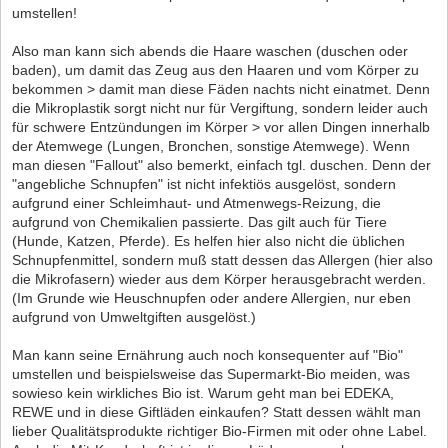
umstellen!
Also man kann sich abends die Haare waschen (duschen oder
baden), um damit das Zeug aus den Haaren und vom Körper zu
bekommen > damit man diese Fäden nachts nicht einatmet. Denn
die Mikroplastik sorgt nicht nur für Vergiftung, sondern leider auch
für schwere Entzündungen im Körper > vor allen Dingen innerhalb
der Atemwege (Lungen, Bronchen, sonstige Atemwege). Wenn
man diesen "Fallout" also bemerkt, einfach tgl. duschen. Denn der
"angebliche Schnupfen" ist nicht infektiös ausgelöst, sondern
aufgrund einer Schleimhaut- und Atmenwegs-Reizung, die
aufgrund von Chemikalien passierte. Das gilt auch für Tiere
(Hunde, Katzen, Pferde). Es helfen hier also nicht die üblichen
Schnupfenmittel, sondern muß statt dessen das Allergen (hier also
die Mikrofasern) wieder aus dem Körper herausgebracht werden.
(Im Grunde wie Heuschnupfen oder andere Allergien, nur eben
aufgrund von Umweltgiften ausgelöst.)
Man kann seine Ernährung auch noch konsequenter auf "Bio"
umstellen und beispielsweise das Supermarkt-Bio meiden, was
sowieso kein wirkliches Bio ist. Warum geht man bei EDEKA,
REWE und in diese Giftläden einkaufen? Statt dessen wählt man
lieber Qualitätsprodukte richtiger Bio-Firmen mit oder ohne Label.