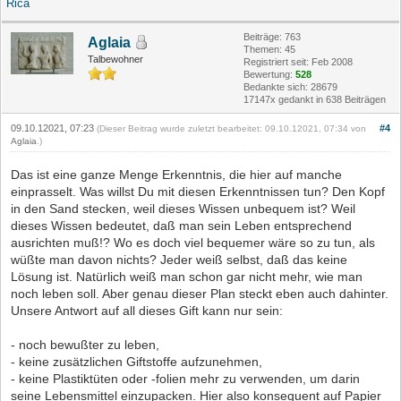
Rica
Beiträge: 763
Aglaia
Themen: 45
Talbewohner
Registriert seit: Feb 2008
Bewertung:
528
Bedankte sich: 28679
17147x gedankt in 638 Beiträgen
09.10.12021, 07:23
#4
(Dieser Beitrag wurde zuletzt bearbeitet: 09.10.12021, 07:34 von
Aglaia
.)
Das ist eine ganze Menge Erkenntnis, die hier auf manche
einprasselt. Was willst Du mit diesen Erkenntnissen tun? Den Kopf
in den Sand stecken, weil dieses Wissen unbequem ist? Weil
dieses Wissen bedeutet, daß man sein Leben entsprechend
ausrichten muß!? Wo es doch viel bequemer wäre so zu tun, als
wüßte man davon nichts? Jeder weiß selbst, daß das keine
Lösung ist. Natürlich weiß man schon gar nicht mehr, wie man
noch leben soll. Aber genau dieser Plan steckt eben auch dahinter.
Unsere Antwort auf all dieses Gift kann nur sein:
- noch bewußter zu leben,
- keine zusätzlichen Giftstoffe aufzunehmen,
- keine Plastiktüten oder -folien mehr zu verwenden, um darin
seine Lebensmittel einzupacken. Hier also konsequent auf Papier