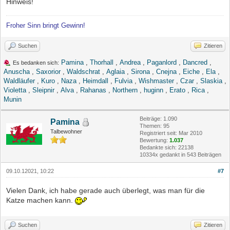
Hinweis!
Froher Sinn bringt Gewinn!
Suchen
Zitieren
Pamina
,
Thorhall
,
Andrea
,
Paganlord
,
Dancred
,
Es bedanken sich:
Anuscha
,
Saxorior
,
Waldschrat
,
Aglaia
,
Sirona
,
Cnejna
,
Eiche
,
Ela
,
Waldläufer
,
Kuro
,
Naza
,
Heimdall
,
Fulvia
,
Wishmaster
,
Czar
,
Slaskia
,
Violetta
,
Sleipnir
,
Alva
,
Rahanas
,
Northern
,
huginn
,
Erato
,
Rica
,
Munin
Beiträge: 1.090
Pamina
Themen: 95
Talbewohner
Registriert seit: Mar 2010
Bewertung:
1.037
Bedankte sich: 22138
10334x gedankt in 543 Beiträgen
09.10.12021, 10:22
#7
Vielen Dank, ich habe gerade auch überlegt, was man für die
Katze machen kann.
Suchen
Zitieren