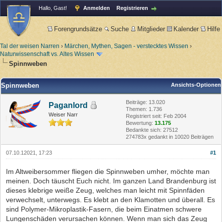
Hallo, Gast!
Anmelden
Registrieren
Forengrundsätze
Suche
Mitglieder
Kalender
Hilfe
Tal der weisen Narren
›
Märchen, Mythen, Sagen - verstecktes Wissen
›
Naturwissenschaft vs. Altes Wissen
Spinnweben
Spinnweben
Ansichts-Optionen
Beiträge: 13.020
Paganlord
Themen: 1.736
Weiser Narr
Registriert seit: Feb 2004
Bewertung:
13.175
Bedankte sich: 27512
274783x gedankt in 10020 Beiträgen
07.10.12021, 17:23
#1
Im Altweibersommer fliegen die Spinnweben umher, möchte man
meinen. Doch täuscht Euch nicht. Im ganzen Land Brandenburg ist
dieses klebrige weiße Zeug, welches man leicht mit Spinnfäden
verwechselt, unterwegs. Es klebt an den Klamotten und überall. Es
sind Polymer-Mikroplastik-Fasern, die beim Einatmen schwere
Lungenschäden verursachen können. Wenn man sich das Zeug