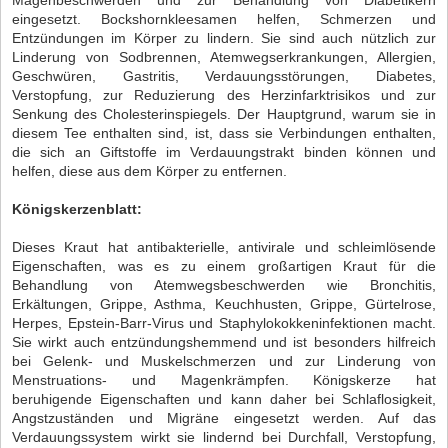
Magenbeschwerden und zur Behandlung von Diabetikern
eingesetzt. Bockshornkleesamen helfen, Schmerzen und
Entzündungen im Körper zu lindern. Sie sind auch nützlich zur
Linderung von Sodbrennen, Atemwegserkrankungen, Allergien,
Geschwüren, Gastritis, Verdauungsstörungen, Diabetes,
Verstopfung, zur Reduzierung des Herzinfarktrisikos und zur
Senkung des Cholesterinspiegels. Der Hauptgrund, warum sie in
diesem Tee enthalten sind, ist, dass sie Verbindungen enthalten,
die sich an Giftstoffe im Verdauungstrakt binden können und
helfen, diese aus dem Körper zu entfernen.
Königskerzenblatt:
Dieses Kraut hat antibakterielle, antivirale und schleimlösende
Eigenschaften, was es zu einem großartigen Kraut für die
Behandlung von Atemwegsbeschwerden wie Bronchitis,
Erkältungen, Grippe, Asthma, Keuchhusten, Grippe, Gürtelrose,
Herpes, Epstein-Barr-Virus und Staphylokokkeninfektionen macht.
Sie wirkt auch entzündungshemmend und ist besonders hilfreich
bei Gelenk- und Muskelschmerzen und zur Linderung von
Menstruations- und Magenkrämpfen. Königskerze hat
beruhigende Eigenschaften und kann daher bei Schlaflosigkeit,
Angstzuständen und Migräne eingesetzt werden. Auf das
Verdauungssystem wirkt sie lindernd bei Durchfall, Verstopfung,