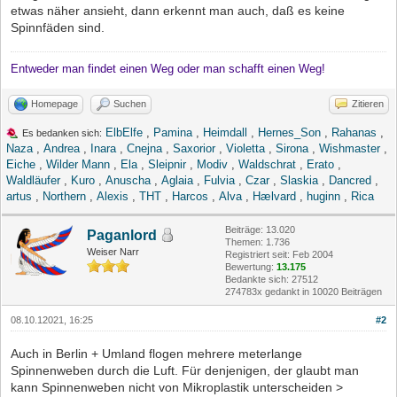
etwas näher ansieht, dann erkennt man auch, daß es keine
Spinnfäden sind.
Entweder man findet einen Weg oder man schafft einen Weg!
Homepage
Suchen
Zitieren
ElbElfe
,
Pamina
,
Heimdall
,
Hernes_Son
,
Rahanas
,
Es bedanken sich:
Naza
,
Andrea
,
Inara
,
Cnejna
,
Saxorior
,
Violetta
,
Sirona
,
Wishmaster
,
Eiche
,
Wilder Mann
,
Ela
,
Sleipnir
,
Modiv
,
Waldschrat
,
Erato
,
Waldläufer
,
Kuro
,
Anuscha
,
Aglaia
,
Fulvia
,
Czar
,
Slaskia
,
Dancred
,
artus
,
Northern
,
Alexis
,
THT
,
Harcos
,
Alva
,
Hælvard
,
huginn
,
Rica
Beiträge: 13.020
Paganlord
Themen: 1.736
Weiser Narr
Registriert seit: Feb 2004
Bewertung:
13.175
Bedankte sich: 27512
274783x gedankt in 10020 Beiträgen
08.10.12021, 16:25
#2
Auch in Berlin + Umland flogen mehrere meterlange
Spinnenweben durch die Luft. Für denjenigen, der glaubt man
kann Spinnenweben nicht von Mikroplastik unterscheiden >