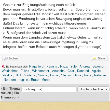
Was mir zur Entgiftung/Ausleitung noch einfällt:
Bevor man mit Hilfsstoffen arbeitet, sollte man überprüfen, ob man
dem Körper generell die Möglichkeit lässt sich zu entgiften. Neben
gesunder Ernährung ist vor allem Bewegung unglaublich wichtig
dafür! Das Lymphsystem, ein wichtiges körpereigenes
Entmüllsystem, kann nicht richtig arbeiten, wenn man zu inaktiv ist,
z. B. aufgrund der Arbeit viel sitzen muss.
Wenn man dem Lymphsystem zusätzlich etwas Gutes tun will (um
es zu aktivieren und die Entmüllung/Entgiftung in Gang zu
bringen), helfen zum Beispiel auch Massagen (Lymphdrainage).
Suchen
Zitieren
Paganlord
,
Pamina
,
Naza
,
Yule
,
Andrea
,
Saxorior
,
Es bedanken sich:
Waldschrat
,
Fulvia
,
Wishmaster
,
Anuscha
,
Czar
,
Dancred
,
Aglaia
,
Slaskia
,
THT
,
Violetta
,
Sirona
,
Eiche
,
Sleipnir
,
Alva
,
Inara
,
Rahanas
,
Northern
,
huginn
,
Erato
,
Munin
«
Ein Thema
zurück
|
Ein
Thema vor
»