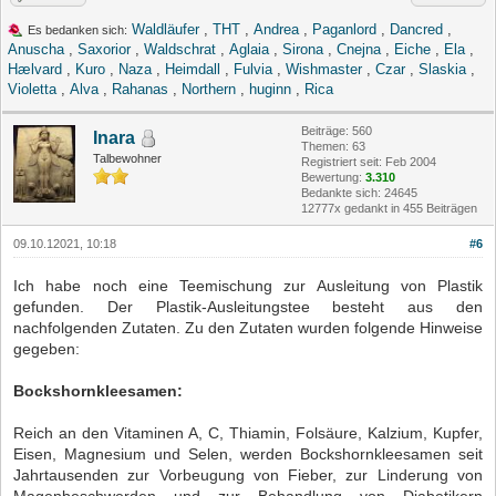
Waldläufer
,
THT
,
Andrea
,
Paganlord
,
Dancred
,
Es bedanken sich:
Anuscha
,
Saxorior
,
Waldschrat
,
Aglaia
,
Sirona
,
Cnejna
,
Eiche
,
Ela
,
Hælvard
,
Kuro
,
Naza
,
Heimdall
,
Fulvia
,
Wishmaster
,
Czar
,
Slaskia
,
Violetta
,
Alva
,
Rahanas
,
Northern
,
huginn
,
Rica
Beiträge: 560
Inara
Themen: 63
Talbewohner
Registriert seit: Feb 2004
Bewertung:
3.310
Bedankte sich: 24645
12777x gedankt in 455 Beiträgen
09.10.12021, 10:18
#6
Ich habe noch eine Teemischung zur Ausleitung von Plastik
gefunden. Der Plastik-Ausleitungstee besteht aus den
nachfolgenden Zutaten. Zu den Zutaten wurden folgende Hinweise
gegeben:
Bockshornkleesamen:
Reich an den Vitaminen A, C, Thiamin, Folsäure, Kalzium, Kupfer,
Eisen, Magnesium und Selen, werden Bockshornkleesamen seit
Jahrtausenden zur Vorbeugung von Fieber, zur Linderung von