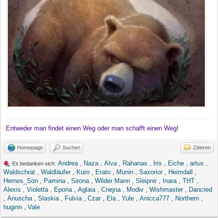
Entweder man findet einen Weg oder man schafft einen Weg!
Homepage
Suchen
Zitieren
Andrea
,
Naza
,
Alva
,
Rahanas
,
Iris
,
Eiche
,
artus
,
Es bedanken sich:
Waldschrat
,
Waldläufer
,
Kuro
,
Erato
,
Munin
,
Saxorior
,
Heimdall
,
Hernes_Son
,
Pamina
,
Sirona
,
Wilder Mann
,
Sleipnir
,
Inara
,
THT
,
Alexis
,
Violetta
,
Epona
,
Aglaia
,
Cnejna
,
Modiv
,
Wishmaster
,
Dancred
,
Anuscha
,
Slaskia
,
Fulvia
,
Czar
,
Ela
,
Yule
,
Anicca777
,
Northern
,
huginn
,
Vale