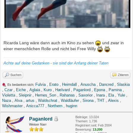
Ricarda Lang wäre dann auch im Kino zu sehen
und zwar in
einer menschlichen Rolle und nicht bei Free Willy
Achte auf deine Gedanken - sie sind der Anfang deiner Taten
Suchen
Zitieren
Fulvia
,
Erato
,
Heimdall
,
Anuscha
,
Dancred
,
Slaskia
Es bedanken sich:
,
Czar
,
Eiche
,
Aglaia
,
Kuro
,
Hælvard
,
Paganlord
,
Epona
,
Pamina
,
Violetta
,
Sleipnir
,
Hernes_Son
,
Rahanas
,
Saxorior
,
Inara
,
Ela
,
Yule
,
Naza
,
Alva
,
artus
,
Waldschrat
,
Waldläufer
,
Sirona
,
THT
,
Alexis
,
Wishmaster
,
Anicca777
,
Northern
,
huginn
Beiträge: 13.024
Paganlord
Themen: 1.736
Weiser Narr
Registriert seit: Feb 2004
Bewertung:
13.200