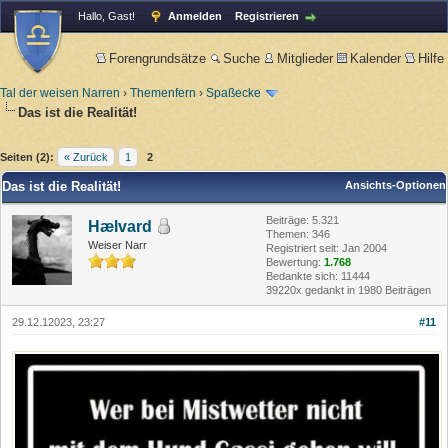
Hallo, Gast!
Anmelden
Registrieren
Forengrundsätze
Suche
Mitglieder
Kalender
Hilfe
Tal der weisen Narren
›
Themenfern
›
Spaßecke
Das ist die Realität!
Seiten (2):
« Zurück
1
2
Das ist die Realität!
Ansichts-Optionen
Beiträge: 5.321
Hælvard
Themen: 346
Weiser Narr
Registriert seit: Jan 2004
Bewertung:
1.768
Bedankte sich: 11444
39220x gedankt in 1980 Beiträgen
29.12.12023, 23:27
#11