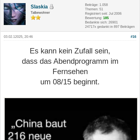
Beiträge: 1.058
Slaskia
Themen: 51
Talbewohner
Registriert seit: Jul 2006
Bewertung:
185
Bedankte sich: 26901
24717x gedankt in 897 Beiträgen
03.02.12025, 20:46
#16
Es kann kein Zufall sein,
dass das Abendprogramm im
Fernsehen
um 08/15 beginnt.