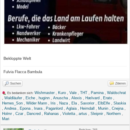
Bekloppte Welt
Fulvia Flacca Bambula
Suchen
Zitieren
Wishmaster
,
Kuro
,
Vale
,
THT
,
Pamina
,
Waldschrat
Es bedanken sich:
,
Waldläufer
,
Eiche
,
huginn
,
Anuscha
,
Alexis
,
Hælvard
,
Erato
,
Hernes_Son
,
Wilder Mann
,
Iris
,
Naza
,
Ela
,
Saxorior
,
ElbElfe
,
Slaskia
,
Andrea
,
Epona
,
Inara
,
Paganlord
,
Aglaia
,
Heimdall
,
Munin
,
Cnejna
,
Holmr
,
Czar
,
Dancred
,
Rahanas
,
Violetta
,
artus
,
Sleipnir
,
Northern
,
Mari
Beiträge: 765