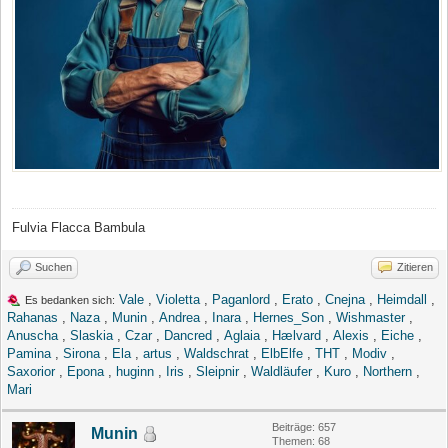
Fulvia Flacca Bambula
Suchen
Zitieren
Vale
,
Violetta
,
Paganlord
,
Erato
,
Cnejna
,
Heimdall
,
Es bedanken sich:
Rahanas
,
Naza
,
Munin
,
Andrea
,
Inara
,
Hernes_Son
,
Wishmaster
,
Anuscha
,
Slaskia
,
Czar
,
Dancred
,
Aglaia
,
Hælvard
,
Alexis
,
Eiche
,
Pamina
,
Sirona
,
Ela
,
artus
,
Waldschrat
,
ElbElfe
,
THT
,
Modiv
,
Saxorior
,
Epona
,
huginn
,
Iris
,
Sleipnir
,
Waldläufer
,
Kuro
,
Northern
,
Mari
Beiträge: 657
Munin
Themen: 68