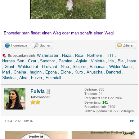
Entweder man findet einen Weg oder man schafft einen Weg!
Homepage
Suchen
Zitieren
Wishmaster
,
Naza
,
Rica
,
Northern
,
THT
,
Es bedanken sich:
Hernes_Son
,
Czar
,
Saxorior
,
Pamina
,
Aglaia
,
Violetta
,
Iris
,
Ela
,
Inara
,
Giant
,
Waldschrat
,
Hælvard
,
Nino
,
Sleipnir
,
Rahanas
,
Wilder Mann
,
Mari
,
Cnejna
,
huginn
,
Epona
,
Eiche
,
Kuro
,
Anuscha
,
Dancred
,
Slaskia
,
Alva
,
Fulvia
,
Heimdall
Beiträge: 765
Fulvia
Themen: 24
Talbewohner
Registriert seit: Dec 2007
Bewertung:
141
Bedankte sich: 27901
20823x gedankt in 777 Beiträgen
09.04.12025, 08:34
#19