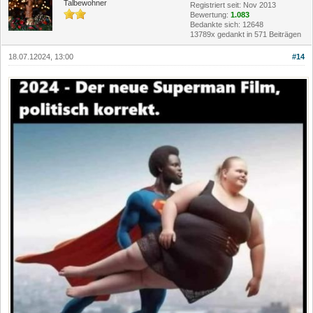
Talbewohner
Registriert seit: Nov 2013
Bewertung:
1.083
Bedankte sich: 12648
13789x gedankt in 571 Beiträgen
18.07.12024, 13:00
#14