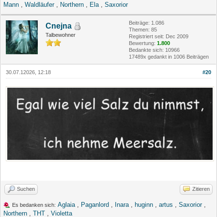
Mann
,
Waldläufer
,
Northern
,
Ela
,
Saxorior
Beiträge: 1.086
Cnejna
Themen: 85
Talbewohner
Registriert seit: Dec 2009
Bewertung:
1.800
Bedankte sich: 10966
17489x gedankt in 1006 Beiträgen
30.07.12026, 12:18
#20
Suchen
Zitieren
Aglaia
,
Paganlord
,
Inara
,
huginn
,
artus
,
Saxorior
,
Es bedanken sich:
Northern
,
THT
,
Violetta