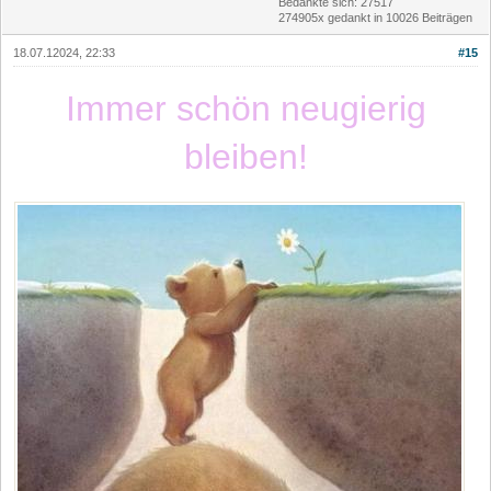
Bedankte sich: 27517
274905x gedankt in 10026 Beiträgen
18.07.12024, 22:33
#15
Immer schön neugierig
bleiben!