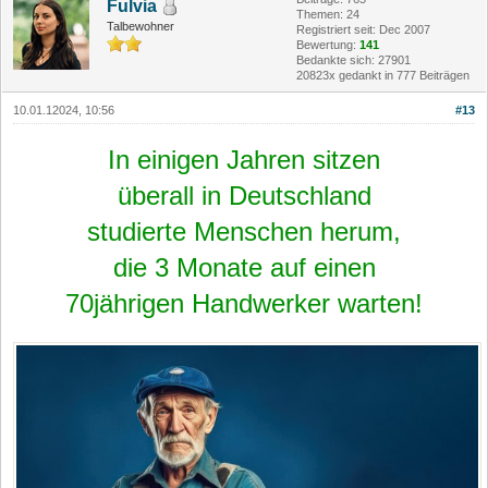
Fulvia
Themen: 24
Talbewohner
Registriert seit: Dec 2007
Bewertung:
141
Bedankte sich: 27901
20823x gedankt in 777 Beiträgen
10.01.12024, 10:56
#13
In einigen Jahren sitzen
überall in Deutschland
studierte Menschen herum,
die 3 Monate auf einen
70jährigen Handwerker warten!