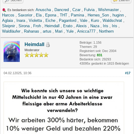
Suchen
Zitieren
Anuscha
,
Dancred
,
Czar
,
Fulvia
,
Wishmaster
,
Es bedanken sich:
Harcos
,
Saxorior
,
Ela
,
Epona
,
THT
,
Pamina
,
Hernes_Son
,
huginn
,
Aglaia
,
Inara
,
Violetta
,
Eiche
,
Paganlord
,
Vale
,
Kuro
,
Waldschrat
,
Sleipnir
,
Sirona
,
Froh
,
Heimdall
,
Erato
,
Alexis
,
Naza
,
Iris
,
Iris
,
Waldläufer
,
Rahanas
,
artus
,
Mari
,
Yule
,
Anicca777
,
Northern
Beiträge: 1.156
Heimdall
Themen: 29
Moderator
Registriert seit: Dec 2004
Bewertung:
831
Bedankte sich: 29293
43095x gedankt in 1815 Beiträgen
04.02.12025, 10:36
#17