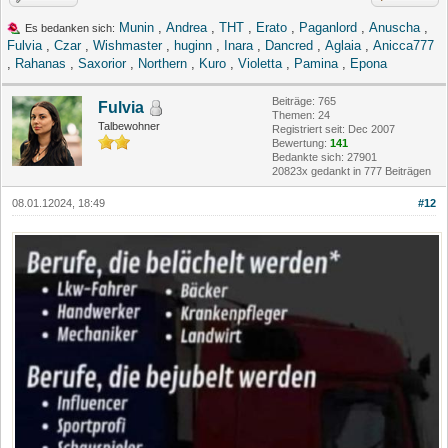
Munin
,
Andrea
,
THT
,
Erato
,
Paganlord
,
Anuscha
,
Es bedanken sich:
Fulvia
,
Czar
,
Wishmaster
,
huginn
,
Inara
,
Dancred
,
Aglaia
,
Anicca777
,
Rahanas
,
Saxorior
,
Northern
,
Kuro
,
Violetta
,
Pamina
,
Epona
Beiträge: 765
Fulvia
Themen: 24
Talbewohner
Registriert seit: Dec 2007
Bewertung:
141
Bedankte sich: 27901
20823x gedankt in 777 Beiträgen
08.01.12024, 18:49
#12