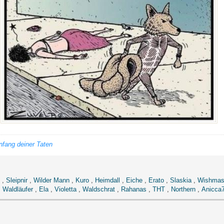
nfang deiner Taten
,
Sleipnir
,
Wilder Mann
,
Kuro
,
Heimdall
,
Eiche
,
Erato
,
Slaskia
,
Wishmas
,
Waldläufer
,
Ela
,
Violetta
,
Waldschrat
,
Rahanas
,
THT
,
Northern
,
Anicca