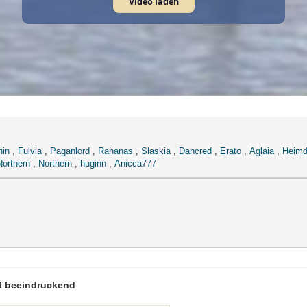
Video laden
in
,
Fulvia
,
Paganlord
,
Rahanas
,
Slaskia
,
Dancred
,
Erato
,
Aglaia
,
Heimd
Northern
,
Northern
,
huginn
,
Anicca777
st beeindruckend