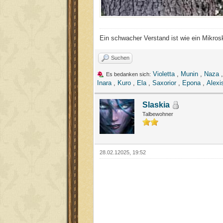
Ein schwacher Verstand ist wie ein Mikrosk
Suchen
Violetta
,
Munin
,
Naza
Es bedanken sich:
Inara
,
Kuro
,
Ela
,
Saxorior
,
Epona
,
Alexi
Slaskia
Talbewohner
28.02.12025, 19:52