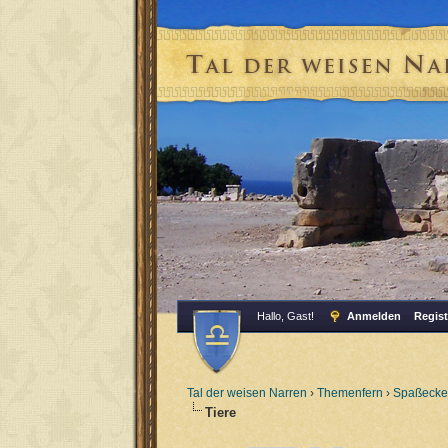
Hallo, Gast!
Anmelden
Regist
Tal der weisen Narren
›
Themenfern
›
Spaßecke
Tiere