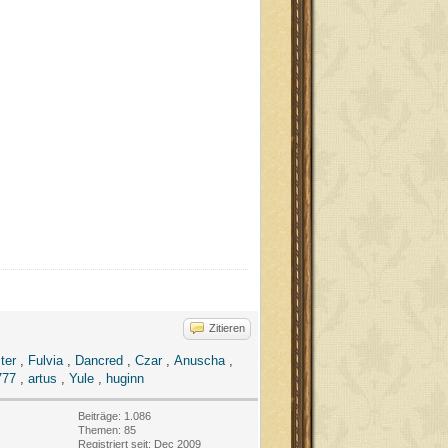
Zitieren
ter
,
Fulvia
,
Dancred
,
Czar
,
Anuscha
,
777
,
artus
,
Yule
,
huginn
Beiträge: 1.086
Themen: 85
Registriert seit: Dec 2009