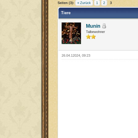
Seiten (3):
« Zurück
1
2
3
Tiere
Munin
Talbewohner
26.04.12024, 09:23