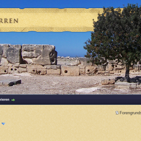
rieren
Forengrund