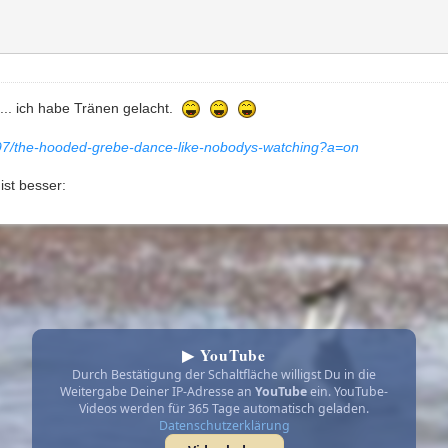
... ich habe Tränen gelacht.
997/the-hooded-grebe-dance-like-nobodys-watching?a=on
ist besser:
▶ YouTube
Durch Bestätigung der Schaltfläche willigst Du in die
Weitergabe Deiner IP-Adresse an
YouTube
ein. YouTube-
Videos werden für 365 Tage automatisch geladen.
Datenschutzerklärung