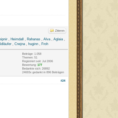
Zitieren
eipnir
,
Heimdall
,
Rahanas
,
Alva
,
Aglaia
,
ldläufer
,
Cnejna
,
huginn
,
Froh
Beiträge: 1.058
Themen: 51
Registriert seit: Jul 2006
Bewertung:
177
Bedankte sich: 26892
24693x gedankt in 896 Beiträgen
#24