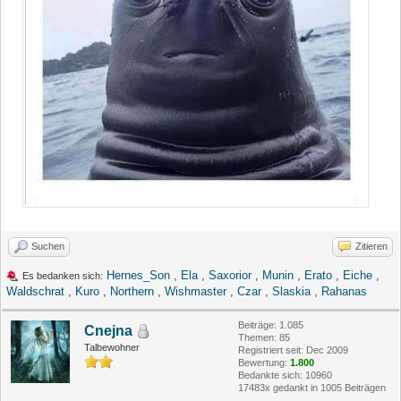
Suchen
Zitieren
Hernes_Son
,
Ela
,
Saxorior
,
Munin
,
Erato
,
Eiche
,
Es bedanken sich:
Waldschrat
,
Kuro
,
Northern
,
Wishmaster
,
Czar
,
Slaskia
,
Rahanas
Beiträge: 1.085
Cnejna
Themen: 85
Talbewohner
Registriert seit: Dec 2009
Bewertung:
1.800
Bedankte sich: 10960
17483x gedankt in 1005 Beiträgen