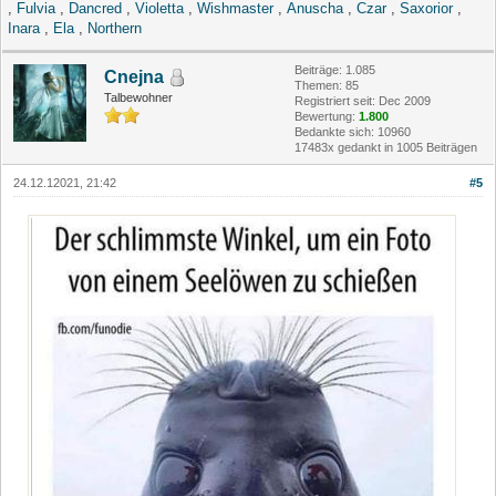
,
Fulvia
,
Dancred
,
Violetta
,
Wishmaster
,
Anuscha
,
Czar
,
Saxorior
,
Inara
,
Ela
,
Northern
Beiträge: 1.085
Cnejna
Themen: 85
Talbewohner
Registriert seit: Dec 2009
Bewertung:
1.800
Bedankte sich: 10960
17483x gedankt in 1005 Beiträgen
24.12.12021, 21:42
#5