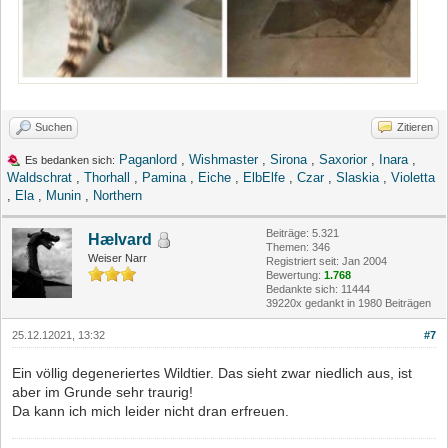
Suchen
Zitieren
Paganlord
,
Wishmaster
,
Sirona
,
Saxorior
,
Inara
,
Es bedanken sich:
Waldschrat
,
Thorhall
,
Pamina
,
Eiche
,
ElbElfe
,
Czar
,
Slaskia
,
Violetta
,
Ela
,
Munin
,
Northern
Beiträge: 5.321
Hælvard
Themen: 346
Weiser Narr
Registriert seit: Jan 2004
Bewertung:
1.768
Bedankte sich: 11444
39220x gedankt in 1980 Beiträgen
25.12.12021, 13:32
#7
Ein völlig degeneriertes Wildtier. Das sieht zwar niedlich aus, ist
aber im Grunde sehr traurig!
Da kann ich mich leider nicht dran erfreuen.