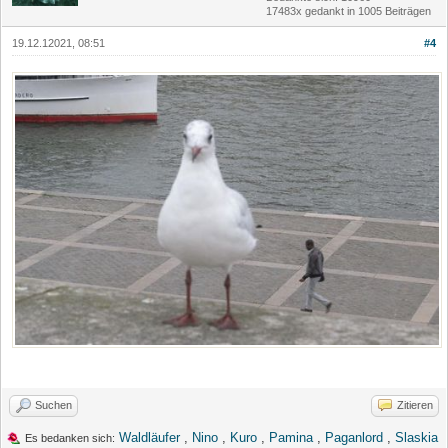
17483x gedankt in 1005 Beiträgen
19.12.12021, 08:51
#4
Suchen
Zitieren
Waldläufer
,
Nino
,
Kuro
,
Pamina
,
Paganlord
,
Slaskia
Es bedanken sich: