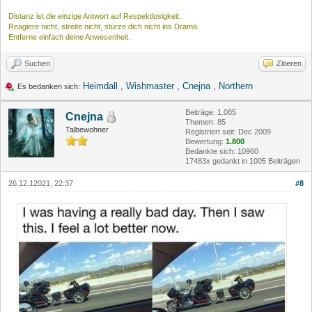
Distanz ist die einzige Antwort auf Respektlosigkeit.
Reagiere nicht, streite nicht, stürze dich nicht ins Drama.
Entferne einfach deine Anwesenheit.
Suchen
Zitieren
Heimdall
,
Wishmaster
,
Cnejna
,
Northern
Es bedanken sich:
Beiträge: 1.085
Cnejna
Themen: 85
Talbewohner
Registriert seit: Dec 2009
Bewertung:
1.800
Bedankte sich: 10960
17483x gedankt in 1005 Beiträgen
26.12.12021, 22:37
#8