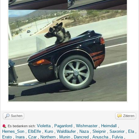
Suchen
Zitieren
Violetta
,
Paganlord
,
Wishmaster
,
Heimdall
,
Es bedanken sich:
Hernes_Son
,
ElbElfe
,
Kuro
,
Waldläufer
,
Naza
,
Sleipnir
,
Saxorior
,
Ela
,
Erato
,
Inara
,
Czar
,
Northern
,
Munin
,
Dancred
,
Anuscha
,
Fulvia
,