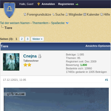
Hallo, Gast!
Anmelden
Registrieren
Forengrundsätze
Suche
Mitglieder
Kalender
Hilfe
Tal der weisen Narren
›
Themenfern
›
Spaßecke
Tiere
Seiten (3):
1
2
3
Weiter »
Tiere
Ansichts-Optionen
Beiträge: 1.085
Cnejna
Themen: 85
Talbewohner
Registriert seit: Dec 2009
Bewertung:
1.800
Bedankte sich: 10960
17483x gedankt in 1005 Beiträgen
17.12.12021, 11:05
#1