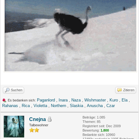
Suchen
Zitieren
Paganlord
,
Inara
,
Naza
,
Wishmaster
,
Kuro
,
Ela
,
Es bedanken sich:
Rahanas
,
Rica
,
Violetta
,
Northern
,
Slaskia
,
Anuscha
,
Czar
Beiträge: 1.085
Cnejna
Themen: 85
Talbewohner
Registriert seit: Dec 2009
Bewertung:
1.800
Bedankte sich: 10960
17483x gedankt in 1005 Beiträgen