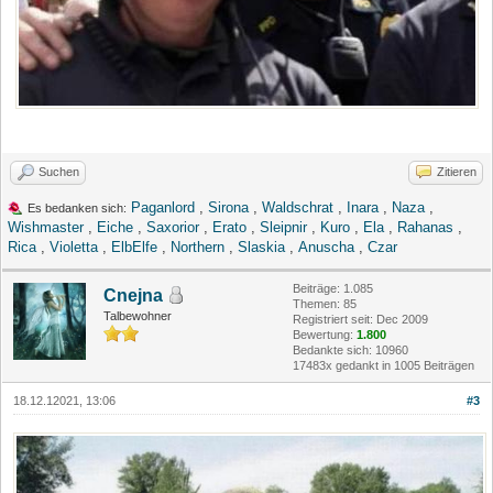
Suchen
Zitieren
Paganlord
,
Sirona
,
Waldschrat
,
Inara
,
Naza
,
Es bedanken sich:
Wishmaster
,
Eiche
,
Saxorior
,
Erato
,
Sleipnir
,
Kuro
,
Ela
,
Rahanas
,
Rica
,
Violetta
,
ElbElfe
,
Northern
,
Slaskia
,
Anuscha
,
Czar
Beiträge: 1.085
Cnejna
Themen: 85
Talbewohner
Registriert seit: Dec 2009
Bewertung:
1.800
Bedankte sich: 10960
17483x gedankt in 1005 Beiträgen
18.12.12021, 13:06
#3