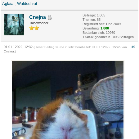
Aglaia
,
Waldschrat
Beiträge: 1.085
Cnejna
Themen: 85
Talbewohner
Registriert seit: Dec 2009
Bewertung:
1.800
Bedankte sich: 10960
17483x gedankt in 1005 Beiträgen
01.01.12022, 12:32
#9
(Dieser Beitrag wurde zuletzt bearbeitet: 01.01.12022, 15:45 von
Cnejna
.)