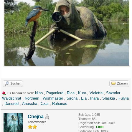
Suchen
Zitieren
Nino
,
Paganlord
,
Rica
,
Kuro
,
Violetta
,
Saxorior
,
Es bedanken sich:
Waldschrat
,
Northern
,
Wishmaster
,
Sirona
,
Ela
,
Inara
,
Slaskia
,
Fulvia
,
Dancred
,
Anuscha
,
Czar
,
Rahanas
Beiträge: 1.085
Cnejna
Themen: 85
Talbewohner
Registriert seit: Dec 2009
Bewertung:
1.800
Bedankte sich: 10960