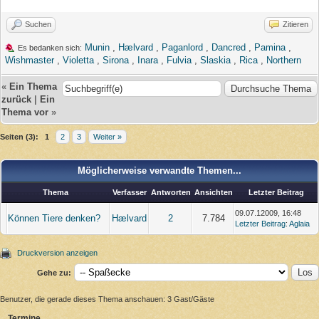
Suchen
Zitieren
Munin
,
Hælvard
,
Paganlord
,
Dancred
,
Pamina
,
Es bedanken sich:
Wishmaster
,
Violetta
,
Sirona
,
Inara
,
Fulvia
,
Slaskia
,
Rica
,
Northern
«
Ein Thema
zurück
|
Ein
Thema vor
»
Seiten (3):
1
2
3
Weiter »
Möglicherweise verwandte Themen...
Thema
Verfasser
Antworten
Ansichten
Letzter Beitrag
09.07.12009, 16:48
Können Tiere denken?
Hælvard
2
7.784
Letzter Beitrag
:
Aglaia
Druckversion anzeigen
Gehe zu:
Benutzer, die gerade dieses Thema anschauen: 3 Gast/Gäste
Termine