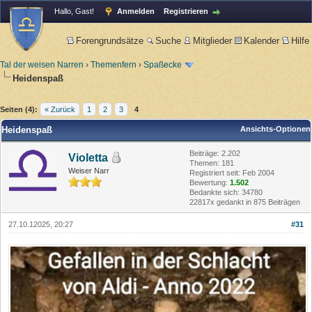
Hallo, Gast!
Anmelden
Registrieren
Forengrundsätze
Suche
Mitglieder
Kalender
Hilfe
Tal der weisen Narren
›
Themenfern
›
Spaßecke
Heidenspaß
Seiten (4):
« Zurück
1
2
3
4
Heidenspaß
Ansichts-Optionen
Beiträge: 2.202
Violetta
Themen: 181
Weiser Narr
Registriert seit: Feb 2004
Bewertung:
1.502
Bedankte sich: 34780
22817x gedankt in 875 Beiträgen
27.10.12025, 20:27
#31