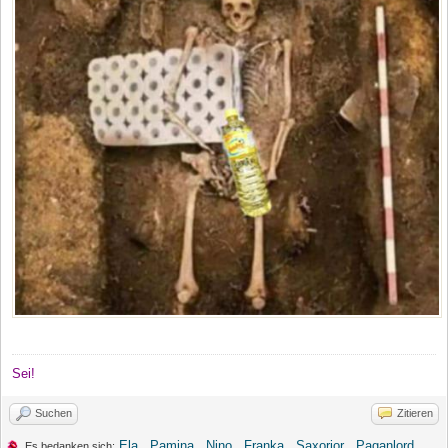
Sei!
Suchen
Zitieren
Ela
,
Pamina
,
Nino
,
Franka
,
Saxorior
,
Paganlord
,
Es bedanken sich: