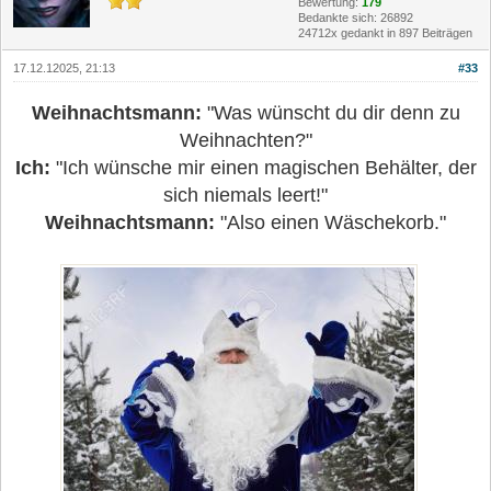
Bewertung:
179
Bedankte sich: 26892
24712x gedankt in 897 Beiträgen
17.12.12025, 21:13
#33
Weihnachtsmann:
"Was wünscht du dir denn zu
Weihnachten?"
Ich:
"Ich wünsche mir einen magischen Behälter, der
sich niemals leert!"
Weihnachtsmann:
"Also einen Wäschekorb."