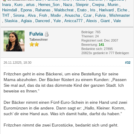
Inara
,
Kuro
,
artus
,
Hernes_Son
,
Naza
,
Sleipnir
,
Cnejna
,
Munin
,
Heimdall
,
Epona
,
Rahanas
,
Waldschrat
,
Erato
,
Iris
,
Hælvard
,
Eiche
,
THT
,
Sirona
,
Alva
,
Froh
,
Modiv
,
Anuscha
,
Czar
,
Fulvia
,
Wishmaster
,
Slaskia
,
Aglaia
,
Dancred
,
Yule
,
Anicca777
,
Alexis
,
Giant
,
Vale
Beiträge: 765
Fulvia
Themen: 24
Talbewohner
Registriert seit: Dec 2007
Bewertung:
141
Bedankte sich: 27895
20823x gedankt in 777 Beiträgen
26.11.12025, 18:30
#32
Fritzchen geht in eine Bäckerei, um eine Bestellung für seine
Mama abzuholen. Der Bäcker flüstert zu einem Kunden: „Passen
Sie mal auf, das da ist das dümmste Kind der ganzen Stadt. Ich
beweise es Ihnen.“
Der Bäcker nimmt einen Fünf-Euro-Schein in eine Hand und zwei
Euromünzen in die andere. Dann sagt er: „Hallo, Kleiner. Komm,
such’ dir eine Hand aus. Was ich damit halte, darfst du haben.“
Fritzchen nimmt die zwei Eurostücke, bedankt sich und geht.