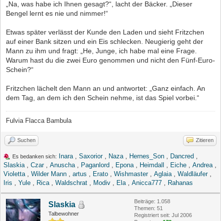
„Na, was habe ich Ihnen gesagt?“, lacht der Bäcker. „Dieser
Bengel lernt es nie und nimmer!“
Etwas später verlässt der Kunde den Laden und sieht Fritzchen
auf einer Bank sitzen und ein Eis schlecken. Neugierig geht der
Mann zu ihm und fragt: „He, Junge, ich habe mal eine Frage.
Warum hast du die zwei Euro genommen und nicht den Fünf-Euro-
Schein?“
Fritzchen lächelt den Mann an und antwortet: „Ganz einfach. An
dem Tag, an dem ich den Schein nehme, ist das Spiel vorbei.“
Fulvia Flacca Bambula
Suchen
Zitieren
Inara
,
Saxorior
,
Naza
,
Hernes_Son
,
Dancred
,
Es bedanken sich:
Slaskia
,
Czar
,
Anuscha
,
Paganlord
,
Epona
,
Heimdall
,
Eiche
,
Andrea
,
Violetta
,
Wilder Mann
,
artus
,
Erato
,
Wishmaster
,
Aglaia
,
Waldläufer
,
Iris
,
Yule
,
Rica
,
Waldschrat
,
Modiv
,
Ela
,
Anicca777
,
Rahanas
Beiträge: 1.058
Slaskia
Themen: 51
Talbewohner
Registriert seit: Jul 2006