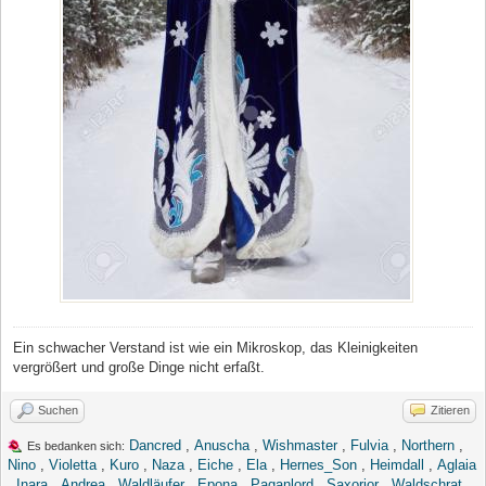
Ein schwacher Verstand ist wie ein Mikroskop, das Kleinigkeiten
vergrößert und große Dinge nicht erfaßt.
Suchen
Zitieren
Dancred
,
Anuscha
,
Wishmaster
,
Fulvia
,
Northern
,
Es bedanken sich:
Nino
,
Violetta
,
Kuro
,
Naza
,
Eiche
,
Ela
,
Hernes_Son
,
Heimdall
,
Aglaia
,
Inara
,
Andrea
,
Waldläufer
,
Epona
,
Paganlord
,
Saxorior
,
Waldschrat
,