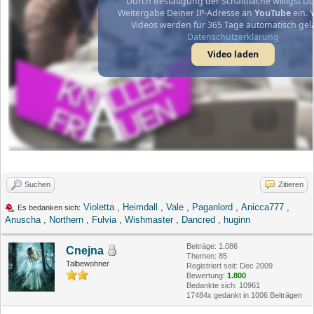
Durch Bestätigung der Schaltfläche willigst Du
Weitergabe Deiner IP-Adresse an
YouTube
ein. 
Videos werden für 365 Tage automatisch gel
Datenschutzerklärung
Video laden
Suchen
Zitieren
Violetta
,
Heimdall
,
Vale
,
Paganlord
,
Anicca777
,
Es bedanken sich:
Anuscha
,
Northern
,
Fulvia
,
Wishmaster
,
Dancred
,
huginn
Beiträge: 1.086
Cnejna
Themen: 85
Talbewohner
Registriert seit: Dec 2009
Bewertung:
1.800
Bedankte sich: 10961
17484x gedankt in 1006 Beiträgen