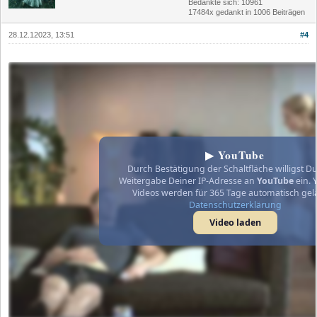
Bedankte sich: 10961
17484x gedankt in 1006 Beiträgen
28.12.12023, 13:51
#4
▶ YouTube
Durch Bestätigung der Schaltfläche willigst Du
Weitergabe Deiner IP-Adresse an
YouTube
ein. 
Videos werden für 365 Tage automatisch gel
Datenschutzerklärung
Video laden