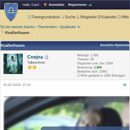
Hallo, Gast!
Anmelden
Registrieren
Forengrundsätze
Suche
Mitglieder
Kalender
Hilfe
Tal der weisen Narren
›
Themenfern
›
Spaßecke
Knallerfrauen
Knallerfrauen
Ansichts-Optionen
Beiträge: 1.086
Cnejna
Themen: 85
Talbewohner
Registriert seit: Dec 2009
Bewertung:
1.800
Bedankte sich: 10961
17484x gedankt in 1006 Beiträgen
01.03.12022, 21:10
#1