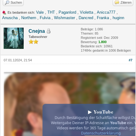
Suchen
Zitieren
Vale
,
THT
,
Paganlord
,
Violetta
,
Anicca777
,
Es bedanken sich:
Anuscha
,
Northern
,
Fulvia
,
Wishmaster
,
Dancred
,
Franka
,
huginn
Beiträge: 1.086
Cnejna
Themen: 85
Talbewohner
Registriert seit: Dec 2009
Bewertung:
1.800
Bedankte sich: 10961
17484x gedankt in 1006 Beiträgen
07.01.12024, 21:54
#7
▶ YouTube
Durch Bestätigung der Schaltfläche willigst Du
Weitergabe Deiner IP-Adresse an
YouTube
ein. 
Videos werden für 365 Tage automatisch gel
Datenschutzerklärung