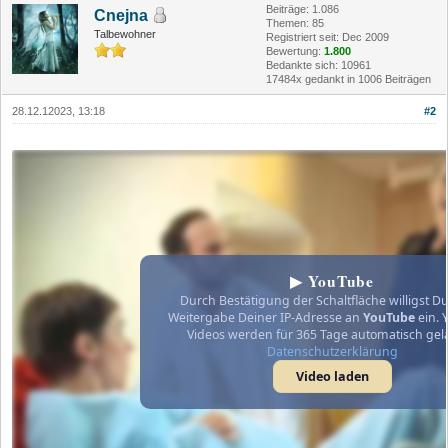
Beiträge: 1.086
Cnejna
Themen: 85
Talbewohner
Registriert seit: Dec 2009
Bewertung:
1.800
Bedankte sich: 10961
17484x gedankt in 1006 Beiträgen
28.12.12023, 13:18
#2
▶ YouTube
Durch Bestätigung der Schaltfläche willigst Du
Weitergabe Deiner IP-Adresse an
YouTube
ein. 
Videos werden für 365 Tage automatisch gel
Datenschutzerklärung
Video laden