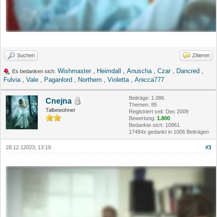
Suchen
Zitieren
Wishmaster
,
Heimdall
,
Anuscha
,
Czar
,
Dancred
,
Es bedanken sich:
Fulvia
,
Vale
,
Paganlord
,
Northern
,
Violetta
,
Anicca777
Beiträge: 1.086
Cnejna
Themen: 85
Talbewohner
Registriert seit: Dec 2009
Bewertung:
1.800
Bedankte sich: 10961
17484x gedankt in 1006 Beiträgen
28.12.12023, 13:19
#3