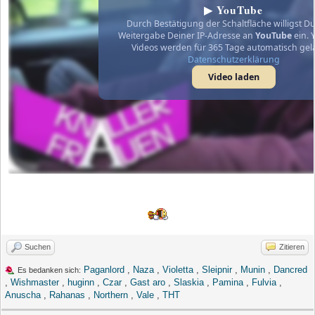
▶ YouTube
Durch Bestätigung der Schaltfläche willigst Du
Weitergabe Deiner IP-Adresse an
YouTube
ein. 
Videos werden für 365 Tage automatisch gel
Datenschutzerklärung
Video laden
Suchen
Zitieren
Paganlord
,
Naza
,
Violetta
,
Sleipnir
,
Munin
,
Dancred
Es bedanken sich:
,
Wishmaster
,
huginn
,
Czar
,
Gast aro
,
Slaskia
,
Pamina
,
Fulvia
,
Anuscha
,
Rahanas
,
Northern
,
Vale
,
THT