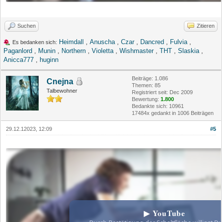
Suchen
Zitieren
Heimdall
,
Anuscha
,
Czar
,
Dancred
,
Fulvia
,
Es bedanken sich:
Paganlord
,
Munin
,
Northern
,
Violetta
,
Wishmaster
,
THT
,
Slaskia
,
Anicca777
,
huginn
Beiträge: 1.086
Cnejna
Themen: 85
Talbewohner
Registriert seit: Dec 2009
Bewertung:
1.800
Bedankte sich: 10961
17484x gedankt in 1006 Beiträgen
29.12.12023, 12:09
#5
▶ YouTube