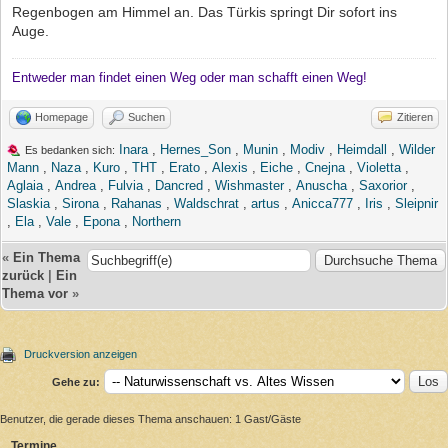
Regenbogen am Himmel an. Das Türkis springt Dir sofort ins
Auge.
Entweder man findet einen Weg oder man schafft einen Weg!
Homepage
Suchen
Zitieren
Inara
,
Hernes_Son
,
Munin
,
Modiv
,
Heimdall
,
Wilder
Es bedanken sich:
Mann
,
Naza
,
Kuro
,
THT
,
Erato
,
Alexis
,
Eiche
,
Cnejna
,
Violetta
,
Aglaia
,
Andrea
,
Fulvia
,
Dancred
,
Wishmaster
,
Anuscha
,
Saxorior
,
Slaskia
,
Sirona
,
Rahanas
,
Waldschrat
,
artus
,
Anicca777
,
Iris
,
Sleipnir
,
Ela
,
Vale
,
Epona
,
Northern
«
Ein Thema
zurück
|
Ein
Thema vor
»
Druckversion anzeigen
Gehe zu:
Benutzer, die gerade dieses Thema anschauen: 1 Gast/Gäste
Termine