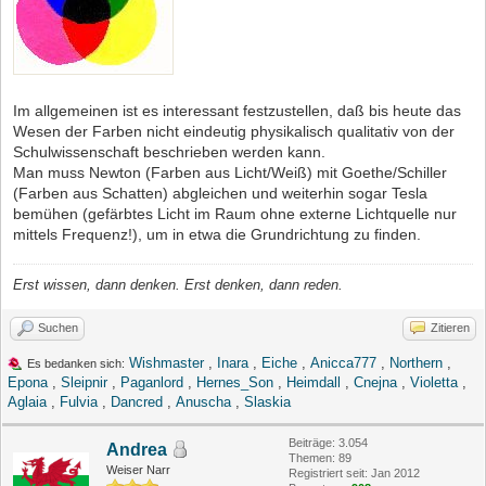
Im allgemeinen ist es interessant festzustellen, daß bis heute das
Wesen der Farben nicht eindeutig physikalisch qualitativ von der
Schulwissenschaft beschrieben werden kann.
Man muss Newton (Farben aus Licht/Weiß) mit Goethe/Schiller
(Farben aus Schatten) abgleichen und weiterhin sogar Tesla
bemühen (gefärbtes Licht im Raum ohne externe Lichtquelle nur
mittels Frequenz!), um in etwa die Grundrichtung zu finden.
Erst wissen, dann denken. Erst denken, dann reden.
Suchen
Zitieren
Wishmaster
,
Inara
,
Eiche
,
Anicca777
,
Northern
,
Es bedanken sich:
Epona
,
Sleipnir
,
Paganlord
,
Hernes_Son
,
Heimdall
,
Cnejna
,
Violetta
,
Aglaia
,
Fulvia
,
Dancred
,
Anuscha
,
Slaskia
Beiträge: 3.054
Andrea
Themen: 89
Weiser Narr
Registriert seit: Jan 2012