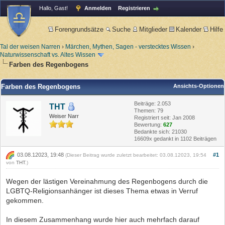
Hallo, Gast!
Anmelden
Registrieren
Forengrundsätze
Suche
Mitglieder
Kalender
Hilfe
Tal der weisen Narren
›
Märchen, Mythen, Sagen - verstecktes Wissen
›
Naturwissenschaft vs. Altes Wissen
Farben des Regenbogens
Farben des Regenbogens
Ansichts-Optionen
Beiträge: 2.053
THT
Themen: 79
Weiser Narr
Registriert seit: Jan 2008
Bewertung:
627
Bedankte sich: 21030
16609x gedankt in 1102 Beiträgen
03.08.12023, 19:48
#1
(Dieser Beitrag wurde zuletzt bearbeitet: 03.08.12023, 19:54
von
THT
.)
Wegen der lästigen Vereinahmung des Regenbogens durch die
LGBTQ-Religionsanhänger ist dieses Thema etwas in Verruf
gekommen.
In diesem Zusammenhang wurde hier auch mehrfach darauf