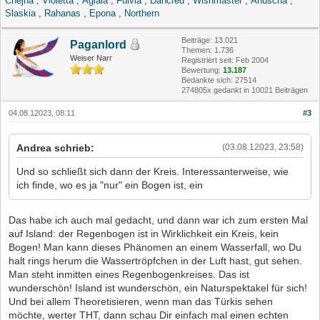
Cnejna
,
Violetta
,
Aglaia
,
Fulvia
,
Dancred
,
Wishmaster
,
Anuscha
,
Slaskia
,
Rahanas
,
Epona
,
Northern
Beiträge: 13.021
Paganlord
Themen: 1.736
Weiser Narr
Registriert seit: Feb 2004
Bewertung:
13.187
Bedankte sich: 27514
274805x gedankt in 10021 Beiträgen
04.08.12023, 08:11
#3
Andrea schrieb:
(03.08.12023, 23:58)
Und so schließt sich dann der Kreis. Interessanterweise, wie
ich finde, wo es ja "nur" ein Bogen ist, ein
Das habe ich auch mal gedacht, und dann war ich zum ersten Mal
auf Island: der Regenbogen ist in Wirklichkeit ein Kreis, kein
Bogen! Man kann dieses Phänomen an einem Wasserfall, wo Du
halt rings herum die Wassertröpfchen in der Luft hast, gut sehen.
Man steht inmitten eines Regenbogenkreises. Das ist
wunderschön! Island ist wunderschön, ein Naturspektakel für sich!
Und bei allem Theoretisieren, wenn man das Türkis sehen
möchte, werter THT, dann schau Dir einfach mal einen echten