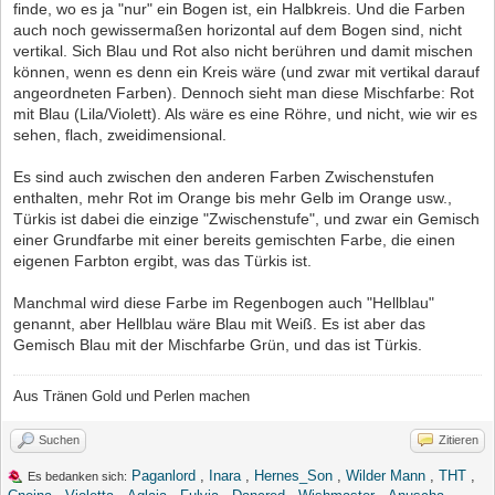
finde, wo es ja "nur" ein Bogen ist, ein Halbkreis. Und die Farben
auch noch gewissermaßen horizontal auf dem Bogen sind, nicht
vertikal. Sich Blau und Rot also nicht berühren und damit mischen
können, wenn es denn ein Kreis wäre (und zwar mit vertikal darauf
angeordneten Farben). Dennoch sieht man diese Mischfarbe: Rot
mit Blau (Lila/Violett). Als wäre es eine Röhre, und nicht, wie wir es
sehen, flach, zweidimensional.
Es sind auch zwischen den anderen Farben Zwischenstufen
enthalten, mehr Rot im Orange bis mehr Gelb im Orange usw.,
Türkis ist dabei die einzige "Zwischenstufe", und zwar ein Gemisch
einer Grundfarbe mit einer bereits gemischten Farbe, die einen
eigenen Farbton ergibt, was das Türkis ist.
Manchmal wird diese Farbe im Regenbogen auch "Hellblau"
genannt, aber Hellblau wäre Blau mit Weiß. Es ist aber das
Gemisch Blau mit der Mischfarbe Grün, und das ist Türkis.
Aus Tränen Gold und Perlen machen
Suchen
Zitieren
Paganlord
,
Inara
,
Hernes_Son
,
Wilder Mann
,
THT
,
Es bedanken sich: