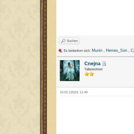
Suchen
Munin
,
Hernes_Son
,
C
Es bedanken sich:
Cnejna
Talbewohner
10.01.12024, 11:40