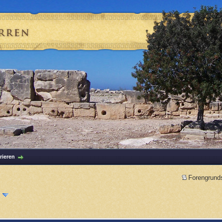
rieren
Forengrund