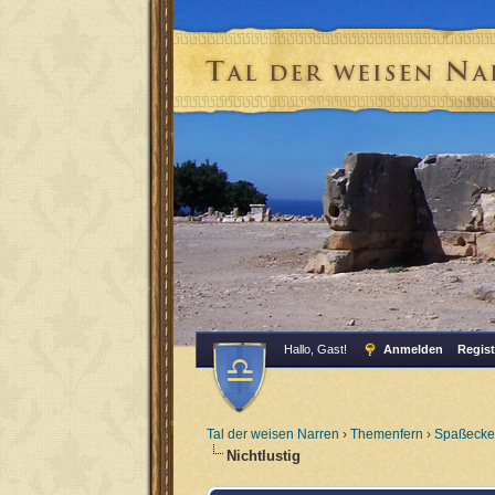
Hallo, Gast!
Anmelden
Regist
Tal der weisen Narren
›
Themenfern
›
Spaßecke
Nichtlustig