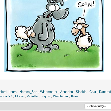
nlord
,
Inara
,
Hernes_Son
,
Wishmaster
,
Anuscha
,
Slaskia
,
Czar
,
Dancred
nicca777
,
Modiv
,
Violetta
,
huginn
,
Waldläufer
,
Kuro