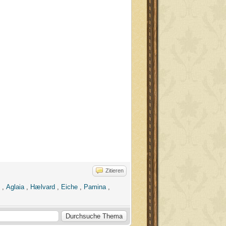
Zitieren
,
Aglaia
,
Hælvard
,
Eiche
,
Pamina
,