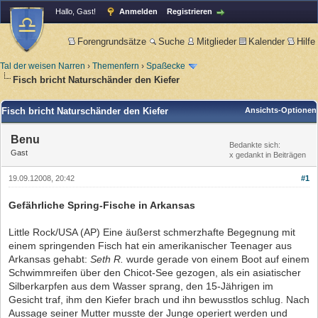
Hallo, Gast!
Anmelden
Registrieren
Forengrundsätze
Suche
Mitglieder
Kalender
Hilfe
Tal der weisen Narren
›
Themenfern
›
Spaßecke
Fisch bricht Naturschänder den Kiefer
Fisch bricht Naturschänder den Kiefer
Ansichts-Optionen
Benu
Bedankte sich:
Gast
x gedankt in Beiträgen
19.09.12008, 20:42
#1
Gefährliche Spring-Fische in Arkansas
Little Rock/USA (AP) Eine äußerst schmerzhafte Begegnung mit
einem springenden Fisch hat ein amerikanischer Teenager aus
Arkansas gehabt:
Seth R.
wurde gerade von einem Boot auf einem
Schwimmreifen über den Chicot-See gezogen, als ein asiatischer
Silberkarpfen aus dem Wasser sprang, den 15-Jährigen im
Gesicht traf, ihm den Kiefer brach und ihn bewusstlos schlug. Nach
Aussage seiner Mutter musste der Junge operiert werden und