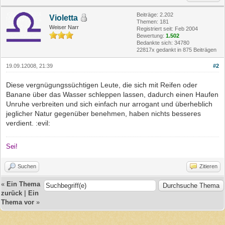
Beiträge: 2.202
Violetta
Themen: 181
Weiser Narr
Registriert seit: Feb 2004
Bewertung:
1.502
Bedankte sich: 34780
22817x gedankt in 875 Beiträgen
19.09.12008, 21:39
#2
Diese vergnügungssüchtigen Leute, die sich mit Reifen oder
Banane über das Wasser schleppen lassen, dadurch einen Haufen
Unruhe verbreiten und sich einfach nur arrogant und überheblich
jeglicher Natur gegenüber benehmen, haben nichts besseres
verdient. :evil:
Sei!
Suchen
Zitieren
«
Ein Thema
zurück
|
Ein
Thema vor
»