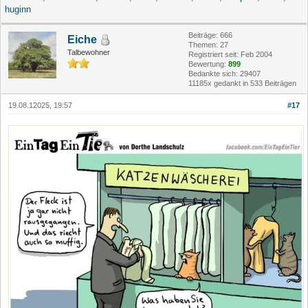
huginn
Beiträge: 666
Eiche
Themen: 27
Talbewohner
Registriert seit: Feb 2004
Bewertung:
899
Bedankte sich: 29407
11185x gedankt in 533 Beiträgen
19.08.12025, 19:57
#17