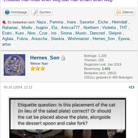
Homepage
Suchen
Zitieren
Naza
,
Pamina
,
Inara
,
Saxorior
,
Eiche
,
Heimdall
,
Es bedanken sich:
Rahanas
,
Modiv
,
huginn
,
Ela
,
Anicca777
,
Northern
,
Violetta
,
THT
,
Erato
,
Kuro
,
Nino
,
Czar
,
Iris
,
Sirona
,
Munin
,
Dancred
,
Sleipnir
,
Aglaia
,
Fulvia
,
Anuscha
,
Slaskia
,
Wishmaster
,
Hernes_Son
,
Epona
,
artus
Beiträge: 1.205
Hernes_Son
Themen: 205
Weiser Narr
Registriert seit: Jan 2019
Bewertung:
1.431
Bedankte sich: 19532
10511x gedankt in 485 Beiträgen
03.10.12024, 12:12
#13