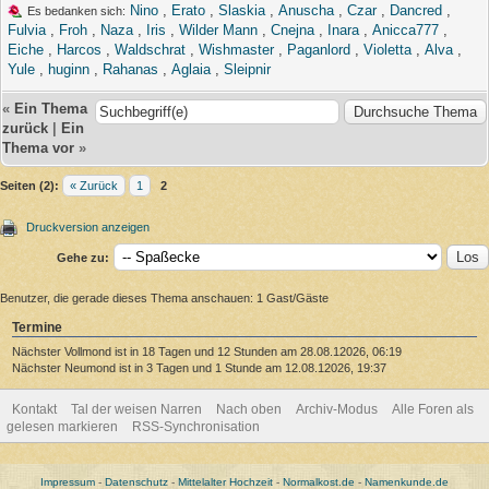
Nino
,
Erato
,
Slaskia
,
Anuscha
,
Czar
,
Dancred
,
Es bedanken sich:
Fulvia
,
Froh
,
Naza
,
Iris
,
Wilder Mann
,
Cnejna
,
Inara
,
Anicca777
,
Eiche
,
Harcos
,
Waldschrat
,
Wishmaster
,
Paganlord
,
Violetta
,
Alva
,
Yule
,
huginn
,
Rahanas
,
Aglaia
,
Sleipnir
«
Ein Thema
zurück
|
Ein
Thema vor
»
Seiten (2):
« Zurück
1
2
Druckversion anzeigen
Gehe zu:
Benutzer, die gerade dieses Thema anschauen: 1 Gast/Gäste
Termine
Nächster Vollmond ist in 18 Tagen und 12 Stunden am 28.08.12026, 06:19
Nächster Neumond ist in 3 Tagen und 1 Stunde am 12.08.12026, 19:37
Kontakt
Tal der weisen Narren
Nach oben
Archiv-Modus
Alle Foren als
gelesen markieren
RSS-Synchronisation
Impressum
-
Datenschutz
-
Mittelalter Hochzeit
-
Normalkost.de
-
Namenkunde.de