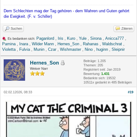
Dem Schlechten mag der Tag gehören - dem Wahren und Guten gehört
die Ewigkeit. (F. v. Schiller)
Suchen
Zitieren
Paganlord
,
Iris
,
Kuro
,
Yule
,
Sirona
,
Anicca777
,
Es bedanken sich:
Pamina
,
Inara
,
Wilder Mann
,
Hernes_Son
,
Rahanas
,
Waldschrat
,
Violetta
,
Fulvia
,
Munin
,
Czar
,
Wishmaster
,
Nino
,
huginn
,
Sleipnir
Beiträge: 1.205
Hernes_Son
Themen: 205
Weiser Narr
Registriert seit: Jan 2019
Bewertung:
1.431
Bedankte sich: 19532
10511x gedankt in 485 Beiträgen
02.02.12026, 08:33
#19