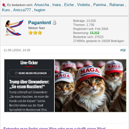
Anuscha
,
Inara
,
Eiche
,
Violetta
,
Pamina
,
Rahanas
,
Es bedanken sich:
Kuro
,
Anicca777
,
huginn
Beiträge: 13.026
Paganlord
Themen: 1.736
Weiser Narr
Registriert seit: Feb 2004
Bewertung:
13.212
Bedankte sich: 27523
274990x gedankt in 10028 Beiträgen
11.09.12024, 14:26
#12
Entweder man findet einen Weg oder man schafft einen Weg!