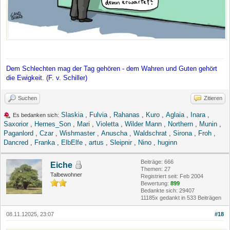
Dem Schlechten mag der Tag gehören - dem Wahren und Guten gehört
die Ewigkeit. (F. v. Schiller)
Suchen
Zitieren
Slaskia
,
Fulvia
,
Rahanas
,
Kuro
,
Aglaia
,
Inara
,
Es bedanken sich:
Saxorior
,
Hernes_Son
,
Mari
,
Violetta
,
Wilder Mann
,
Northern
,
Munin
,
Paganlord
,
Czar
,
Wishmaster
,
Anuscha
,
Waldschrat
,
Sirona
,
Froh
,
Dancred
,
Franka
,
ElbElfe
,
artus
,
Sleipnir
,
Nino
,
huginn
Beiträge: 666
Eiche
Themen: 27
Talbewohner
Registriert seit: Feb 2004
Bewertung:
899
Bedankte sich: 29407
11185x gedankt in 533 Beiträgen
08.11.12025, 23:07
#18