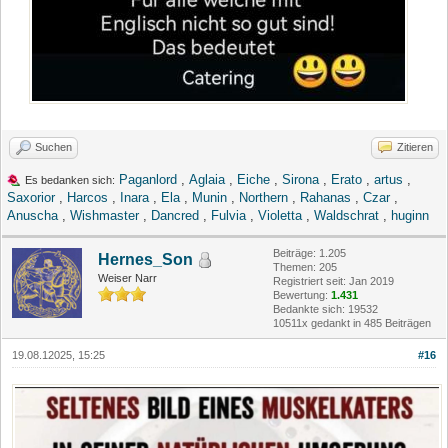
Suchen
Zitieren
Paganlord
,
Aglaia
,
Eiche
,
Sirona
,
Erato
,
artus
,
Es bedanken sich:
Saxorior
,
Harcos
,
Inara
,
Ela
,
Munin
,
Northern
,
Rahanas
,
Czar
,
Anuscha
,
Wishmaster
,
Dancred
,
Fulvia
,
Violetta
,
Waldschrat
,
huginn
Beiträge: 1.205
Hernes_Son
Themen: 205
Weiser Narr
Registriert seit: Jan 2019
Bewertung:
1.431
Bedankte sich: 19532
10511x gedankt in 485 Beiträgen
19.08.12025, 15:25
#16