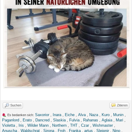
Suchen
Zitieren
Saxorior
,
Inara
,
Eiche
,
Alva
,
Naza
,
Kuro
,
Munin
,
Es bedanken sich:
Paganlord
,
Erato
,
Dancred
,
Slaskia
,
Fulvia
,
Rahanas
,
Aglaia
,
Mari
,
Violetta
,
Iris
,
Wilder Mann
,
Northern
,
THT
,
Czar
,
Wishmaster
,
Anuscha
,
Waldschrat
,
Sirona
,
Froh
,
Franka
,
artus
,
Sleipnir
,
Nino
,