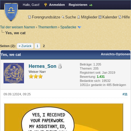
Hallo, Gast!
Anmelden
Registrieren
Forengrundsätze
Suche
Mitglieder
Kalender
Hilfe
Tal der weisen Narren
›
Themenfern
›
Spaßecke
Yes, we cat
Seiten (2):
« Zurück
1
2
Yes, we cat
Ansichts-Optionen
Beiträge: 1.205
Hernes_Son
Themen: 205
Weiser Narr
Registriert seit: Jan 2019
Bewertung:
1.431
Bedankte sich: 19532
10511x gedankt in 485 Beiträgen
09.09.12024, 09:25
#11