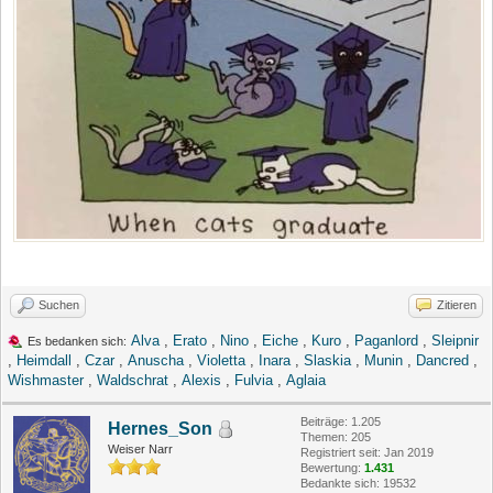
Suchen
Zitieren
Alva
,
Erato
,
Nino
,
Eiche
,
Kuro
,
Paganlord
,
Sleipnir
Es bedanken sich:
,
Heimdall
,
Czar
,
Anuscha
,
Violetta
,
Inara
,
Slaskia
,
Munin
,
Dancred
,
Wishmaster
,
Waldschrat
,
Alexis
,
Fulvia
,
Aglaia
Beiträge: 1.205
Hernes_Son
Themen: 205
Weiser Narr
Registriert seit: Jan 2019
Bewertung:
1.431
Bedankte sich: 19532