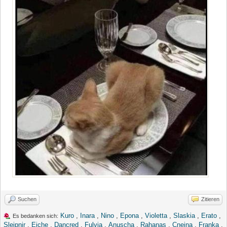
Suchen
Zitieren
Kuro
,
Inara
,
Nino
,
Epona
,
Violetta
,
Slaskia
,
Erato
,
Es bedanken sich:
Sleipnir
,
Eiche
,
Dancred
,
Fulvia
,
Anuscha
,
Rahanas
,
Cnejna
,
Franka
,